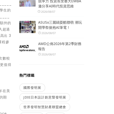
競爭力 投資長受臺大EMBA
_____
邀分享AI時代投資思維
的學生的
2026/08/07
____
ASUSx三麗鷗耍酷聯萌 潮玩
及額外的
開學祭搶抱AI筆電！
入超過
2026/08/07
高出 3
課程參
AMD公佈2026年第2季財務
報告
2026/08/07
的次數較
 更值得
熱門標籤
國際發明展
7 年在美
年的期
JDIE日本設計創意暨發明展
世界發明智慧財產聯盟總會
nce，