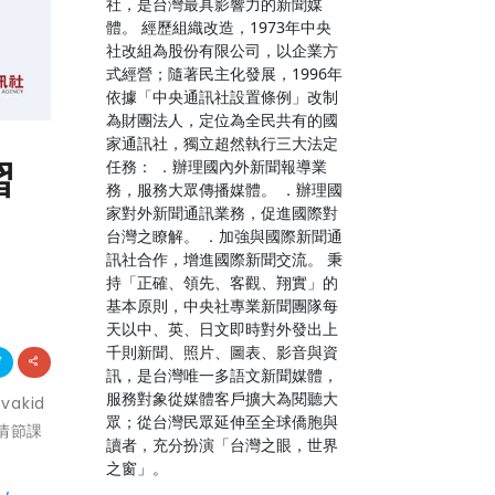
社，是台灣最具影響力的新聞媒
體。 經歷組織改造，1973年中央
社改組為股份有限公司，以企業方
式經營；隨著民主化發展，1996年
依據「中央通訊社設置條例」改制
為財團法人，定位為全民共有的國
家通訊社，獨立超然執行三大法定
習
任務： ．辦理國內外新聞報導業
務，服務大眾傳播媒體。 ．辦理國
家對外新聞通訊業務，促進國際對
台灣之瞭解。 ．加強與國際新聞通
訊社合作，增進國際新聞交流。 秉
持「正確、領先、客觀、翔實」的
基本原則，中央社專業新聞團隊每
天以中、英、日文即時對外發出上
千則新聞、照片、圖表、影音與資
訊，是台灣唯一多語文新聞媒體，
服務對象從媒體客戶擴大為閱聽大
akid
眾；從台灣民眾延伸至全球僑胞與
事情節課
讀者，充分扮演「台灣之眼，世界
之窗」。