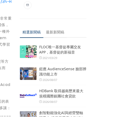
8/zh-H
是非常重
關係，
一種外
精選新聞稿
最新新聞稿
dem
式學習
FLOC唯一基督徒專屬交友
APP，基督徒的新福音
2021/03/29
現等方
集而
鎧應 AudienceSense 臉部辨
識功能上市
2026/08/07
Acad
HDBank 取得越南歷來最大
規模國際銀團社會貸款
面的表
2026/08/07
多讓：
創智動能強化AI與經營雙軸
____