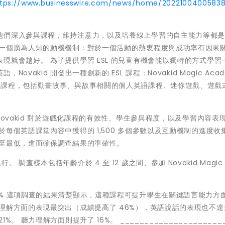
ttps://www.businesswire.com/news/home/2022100400583
他們深入參與課程，維持注意力，以及培養線上學習的自主能力等都
於一個廣為人知的動機機制：對於一個活動的熱衷程度與成功率有因果
現就會越好。 為了提供學習 ESL 的兒童有機會能以獨特的方式學習
akid 開發出一種創新的 ESL 課程：Novakid Magic Aca
的課程，包括動畫故事、與故事相關的個人英語課程、迷你遊戲、遊戲
Novakid 對於遊戲化課程的有效性、學生參與程度，以及學習內容表
每個英語課堂內容中獲得的 1,500 多個參數以及互動機制的進度收
降至最低，進而確保調查結果的準確性。
間進行。 調查樣本包括年齡介於 4 至 12 歲之間、參加 Novakid Magic 
。
% 這項調查的結果清楚顯示，這種課程可提升學生在關鍵語言能力方
理解方面的表現最突出（成績提高了 46%），英語說話的表現也不遑
聽力理解方面則提升了 16%。 ______________________