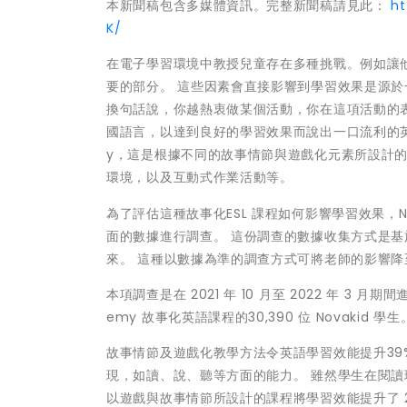
本新聞稿包含多媒體資訊。完整新聞稿請見此：
h
K/
在電子學習環境中教授兒童存在多種挑戰。例如讓
要的部分。 這些因素會直接影響到學習效果是源
換句話說，你越熱衷做某個活動，你在這項活動的表
國語言，以達到良好的學習效果而說出一口流利的英語，Nov
y，這是根據不同的故事情節與遊戲化元素所設計
環境，以及互動式作業活動等。
為了評估這種故事化ESL 課程如何影響學習效果，
面的數據進行調查。 這份調查的數據收集方式是基於
來。 這種以數據為準的調查方式可將老師的影響
本項調查是在 2021 年 10 月至 2022 年 3 月期
emy 故事化英語課程的30,390 位 Novakid 學生
故事情節及遊戲化教學方法令英語學習效能提升39
現，如讀、說、聽等方面的能力。 雖然學生在閱讀
以遊戲與故事情節所設計的課程將學習效能提升了 21%。 