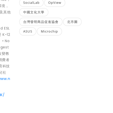
SocialLab
OpView
環境，
試及其他
中國文化大學
台灣發明商品促進協會
北市圖
 ESL
ASUS
Microchip
K-12
• No
gest
的改變教
位消費者
教育科技
育兒社
www.n
HK/