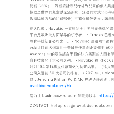
簡稱 CEFR），課程設計專門考慮到兒童的個人興趣
協助全世界的兒童以充滿趣味、活潑的方式開心學英語。 
數據驅動方法的組成部分）可確保最佳效果，讓老
長久以來，Novakid 一直得到全世界許多機構的讚揚： • 根據
平台是歐洲此方面業界的領導者。 • Tracxn 已經將 
教育科技初創公司之一。 • Novakid 連續兩年躋
vakid 目前名列富比士美國最佳新創企業僱主 500 大之
Awards）中的最佳語言學習解決方案類的入圍名單。 •
育科技業的千大公司之列。 • Novakid 被《Foc
針對 194 家服務提供廠商做的調查結果。 （進入連結的密
公司入選前 50 大公司的排名。 • 2021 年，Holo
群，Jenama Pilihan Pa & Ma 在經過評
ovakidschool.com/hk
請前往 businesswire.com 瀏覽源版本:
https:
CONTACT: hellopress@novakidschool.com