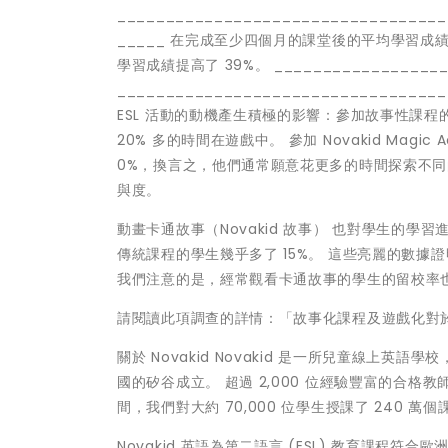
__________________________________
_____ 在完成至少四個月的課堂後的平均學習成績提高了 
學習成績提高了 39%。 ___________________
_____________________________
ESL 活動的動機產生積極的影響：參加故事性課程
20% 多的時間在遊戲中。 參加 Novakid Ma
0%，換言之，他們通常願意花更多的時間探索不
與度。
動畫卡通故事（Novakid 故事） 也對學生的學習進
傳統課程的學生幾乎多了 15%。 這些亮麗的數據證明，
我們注意的是，經常觀看卡通故事的學生的留校率也
請閱讀此項調查的詳情：「故事化課程及遊戲化對於 
關於 Novakid Novakid 是一所兒童線上英語學校，由 M
國的矽谷成立。 超過 2,000 位經驗豐富的合格教師
間，我們對大約 70,000 位學生授課了 240 萬個
Novakid 英語為第二語言 (ESL) 教育課程符合歐洲共