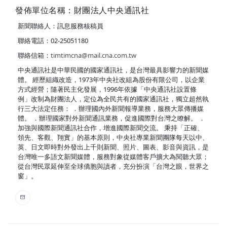
發佈單位名稱：財團法人中央通訊社
新聞聯絡人：訊息服務核稿員
聯絡電話：02-25051180
聯絡信箱：
timtimcna@mail.cna.com.tw
中央通訊社是中華民國的國家通訊社，是台灣最具影響力的新聞媒
體。 經歷組織改造，1973年中央社改組為股份有限公司，以企業
方式經營；隨著民主化發展，1996年依據「中央通訊社設置條
例」改制為財團法人，定位為全民共有的國家通訊社，獨立超然執
行三大法定任務： ．辦理國內外新聞報導業務，服務大眾傳播媒
體。 ．辦理國家對外新聞通訊業務，促進國際對台灣之瞭解。 ．
加強與國際新聞通訊社合作，增進國際新聞交流。 秉持「正確、
領先、客觀、翔實」的基本原則，中央社專業新聞團隊每天以中、
英、日文即時對外發出上千則新聞、照片、圖表、影音與資訊，是
台灣唯一多語文新聞媒體，服務對象從媒體客戶擴大為閱聽大眾；
從台灣民眾延伸至全球僑胞與讀者，充分扮演「台灣之眼，世界之
窗」。