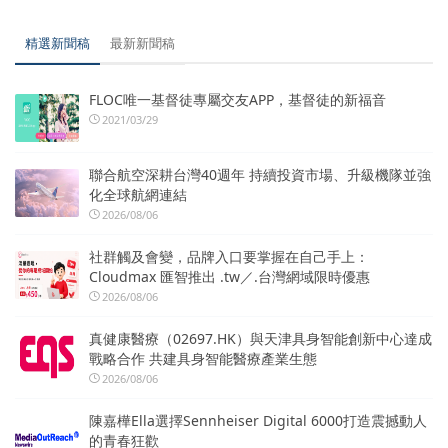
精選新聞稿
最新新聞稿
FLOC唯一基督徒專屬交友APP，基督徒的新福音
2021/03/29
聯合航空深耕台灣40週年 持續投資市場、升級機隊並強
化全球航網連結
2026/08/06
社群觸及會變，品牌入口要掌握在自己手上：
Cloudmax 匯智推出 .tw／.台灣網域限時優惠
2026/08/06
真健康醫療（02697.HK）與天津具身智能創新中心達成
戰略合作 共建具身智能醫療產業生態
2026/08/06
陳嘉樺Ella選擇Sennheiser Digital 6000打造震撼動人
的青春狂歡