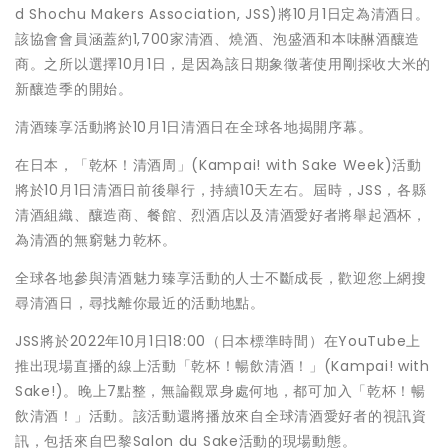
d Shochu Makers Association, JSS)將10月1日定為清酒日。
該協會會員涵蓋約1,700家清酒、燒酒、泡盛酒和本味醂酒釀造
商。之所以選擇10月1日，是因為該日期象徵著使用剛採收大米的
新釀造季的開始。
清酒臻享活動將於10月1日清酒日在全球各地揭開序幕。
在日本，「乾杯！清酒周」(Kampai! with Sake Week)活動
將於10月1日清酒日前後舉行，持續10天左右。屆時，JSS，各縣
清酒組織、釀造商、餐館、烈酒店以及清酒愛好者將舉起酒杯，
為清酒的無窮魅力乾杯。
全球各地參與清酒魅力臻享活動的人士不斷成長，歡迎您上網搜
尋清酒日，尋找離你最近的活動地點。
JSS將於2022年10月1日18:00（日本標準時間）在YouTube上
推出現場直播的線上活動「乾杯！暢飲清酒！」(Kampai! with
Sake!)。晚上7點整，無論觀眾身處何地，都可加入「乾杯！暢
飲清酒！」活動。該活動還將播放來自全球清酒愛好者的視訊資
訊，包括來自巴黎Salon du Sake活動的現場動態。