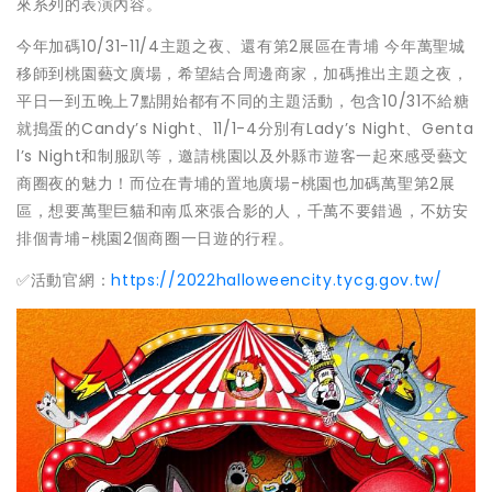
來系列的表演內容。
今年加碼10/31-11/4主題之夜、還有第2展區在青埔 今年萬聖城
移師到桃園藝文廣場，希望結合周邊商家，加碼推出主題之夜，
平日一到五晚上7點開始都有不同的主題活動，包含10/31不給糖
就搗蛋的Candy’s Night、11/1-4分別有Lady’s Night、Genta
l’s Night和制服趴等，邀請桃園以及外縣市遊客一起來感受藝文
商圈夜的魅力！而位在青埔的置地廣場-桃園也加碼萬聖第2展
區，想要萬聖巨貓和南瓜來張合影的人，千萬不要錯過，不妨安
排個青埔-桃園2個商圈一日遊的行程。
✅活動官網：
https://2022halloweencity.tycg.gov.tw/