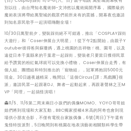
(日) Cosplay踩街 11/5-6(六、日) 親子唱跳 萬聖城開幕夜有
別以往，由台灣知名魔術師-文沛然以魔術揭開序幕， 國際級的
魔術表演將帶給萬聖城的觀眾們前所未有的震撼，開幕夜也邀請
到知名原民歌手一起演唱嗨翻全場！
10/30日萬聖前夕，變裝踩街絕不可錯過，推出「COSPLAY踩街
大遊行」和「Coser伸展台大明星」！從下午2點開始，由親子Y
outuber彼得爸與蘇珊媽，遇上桃園的吉祥物ㄚ桃、園哥，以及
遠從日本千葉縣來的千葉君一起踩街，變裝者只要當日獲得民眾
給予讚賞的粉紅氣球就可以兌換小禮物， Coser伸展台走秀，有
個人組、團體組和特別推出的「寵物組」，冠軍將抱回5000元
現金。30日越夜越精采，晚間以「這個Circus(譯：馬戲團)很
派」邀請民眾一起跟著DJ、舞者一起動起來，再跟著聲林之王M
VP「同理」一起搞怪演唱！
👻11/5、11/6第二周末兩日小孩們的偶像MOMO、YOYO哥哥姐
姐們將到現場和大家互動，BBC獨家授權4米高的阿奇也會到現
場供小朋友合影，不僅有電視台家族偶像，6號(周日)下午還有
鬼怪特技派對，5日晚間則有桃園在地表演藝術相關類科學生帶