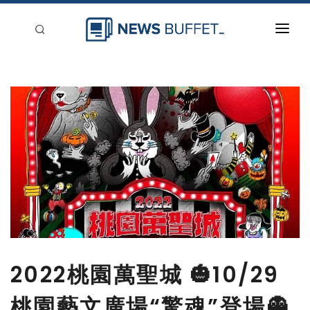
回到首頁
新聞稿分類
登入
刊登
2022桃園萬聖城 🎃10/29
桃園藝文廣場“驚魂”登場👻