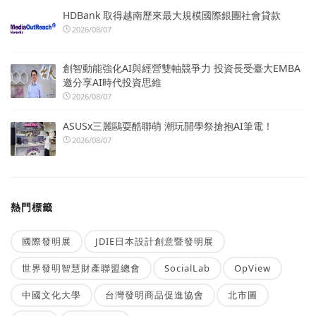
HDBank 取得越南歷來最大規模國際銀團社會貸款
2026/08/07
創智動能強化AI與經營雙軸競爭力 投資長受臺大EMBA
邀分享AI時代投資思維
2026/08/07
ASUSx三麗鷗耍酷聯萌 潮玩開學祭搶抱AI筆電！
2026/08/07
熱門標籤
國際發明展
JDIE日本設計創意暨發明展
世界發明智慧財產聯盟總會
SocialLab
OpView
中國文化大學
台灣發明商品促進協會
北市圖