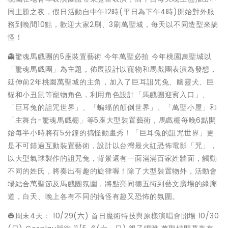
同主題之夜，假日活動自中午12時(平日為下午4時)開始對外服
務到晚間10點，歡迎大家2刷、3刷萬聖城，每天以不同造型來搞
怪！
👻驚魂馬戲團的5座裝置藝術 今年萬聖必拍 今年桃園萬聖城以
「驚魂馬戲團」為主題，佈展設計以寵物和馬戲團表演為發想，
延伸前2年桃園萬聖城的主角，加入了巨耳詛咒兔、幽靈犬、巨
貓和小丑鼠等寵物角色，利用角色設計「馬戲團迎賓入口」、
「巨耳兔的詛咒世界」、「蝙蝠的顛倒世界」、「萬聖小屋」和
「主舞台-驚魂馬戲棚」等5座大型裝置藝術，馬戲棚每晚6點開
始每半小時將有5分鐘的搞怪動畫秀！「巨耳兔的詛咒世界」更
是不可錯過互動裝置藝術，設計以台灣最火紅恐怖電影「咒」，
以大型氣球製作的詛咒兔，背景還有一面滿滿百家姓牆面，觸動
不同的姓氏，將奏出有趣的旋律喔！除了大型裝置物外，活動會
場結合萬聖節及馬戲團氛圍，將點亮同德五街到藝文廣場的綠廊
道，白天、晚上各有不同的搞怪有趣又恐怖的氛圍。
🎃周末4天： 10/29(六) 首日魔術特技與原樣演唱會開場 10/30