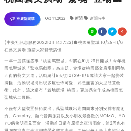
Oct 11,2022
新聞
新聞時事
推廣新聞稿
(中央社訊息服務20221011 14:17:23)🎃桃園萬聖城 10/29-11/6
在藝文廣場 邀請大家變裝搞怪
一年一度搞怪盛事「桃園萬聖城」即將在10月29日開城！今年桃
園萬聖城以「驚魂馬戲團」為主題，會場從桃園藝文廣場到同德
五街的藝文大道，活動總計9天從10/29-11/6邀請大家一起變裝
搞怪，活動現場將出現多座恐怖可愛、邪惡無害的大型裝置藝
術，此外，這次還有「置地廣場-桃園」更加碼合作成為桃園萬
聖城第二展區。
不僅有大型裝置藝術展出，萬聖城展出期間周末分別安排有魔術
秀、Cosplay、熱門音樂派對以及小朋友最喜歡的MOMO、YO
YO偶像明星見面會，活動首日還有原樣之夜演唱會，第2周也有
桃園在地青年表演團體帶來豐富表演，而平日每天晚上也推出不