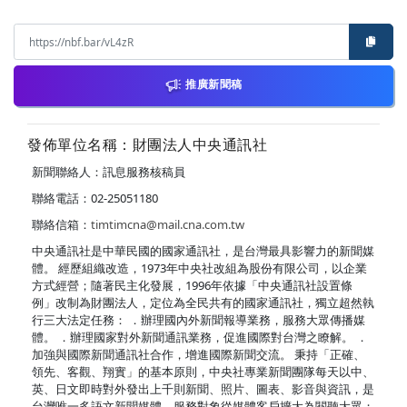
推廣新聞稿
發佈單位名稱：財團法人中央通訊社
新聞聯絡人：訊息服務核稿員
聯絡電話：02-25051180
聯絡信箱：
timtimcna@mail.cna.com.tw
中央通訊社是中華民國的國家通訊社，是台灣最具影響力的新聞媒
體。 經歷組織改造，1973年中央社改組為股份有限公司，以企業
方式經營；隨著民主化發展，1996年依據「中央通訊社設置條
例」改制為財團法人，定位為全民共有的國家通訊社，獨立超然執
行三大法定任務： ．辦理國內外新聞報導業務，服務大眾傳播媒
體。 ．辦理國家對外新聞通訊業務，促進國際對台灣之瞭解。 ．
加強與國際新聞通訊社合作，增進國際新聞交流。 秉持「正確、
領先、客觀、翔實」的基本原則，中央社專業新聞團隊每天以中、
英、日文即時對外發出上千則新聞、照片、圖表、影音與資訊，是
台灣唯一多語文新聞媒體，服務對象從媒體客戶擴大為閱聽大眾；