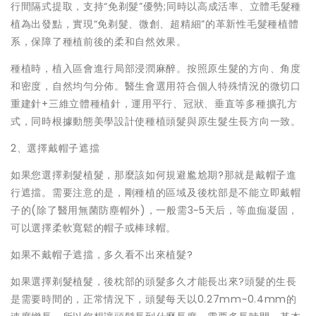
行間隔式提取，支持“免剃髮”優勢;同時以高成活率、立體毛髮種
植為出發點，實現“免剃髮、微創、超精細”的革新性毛髮種植體
系，保障了種植前後的柔和自然效果。
種植時，植入區會進行局部浸潤麻醉。按照原生髮的方向、角度
和密度，自然均勻分佈。醫生會選用符合個人特殊情況的微切口
重建針+三維立體種植針，運用平行、冠狀、垂直等多種擴孔方
式，同時根據動態美學設計使種植頭髮與原生髮生長方向一致。
2、選擇戴帽子遮擋
如果您選擇剃髮植髮，那麼該如何規避尷尬期?那就是戴帽子進
行遮擋。需要注意的是，剛種植的區域及後枕部是不能立即戴帽
子的(除了醫用無菌防塵帽外)，一般需3~5天后，等血痂凝固，
可以選擇柔軟寬鬆的帽子或棒球帽。
如果不戴帽子遮擋，多久看不出來植髮?
如果選擇剃髮植髮，後枕部的頭髮多久才能長出來?頭髮的生長
是需要時間的，正常情況下，頭髮每天以0.27mm~0.4mm的