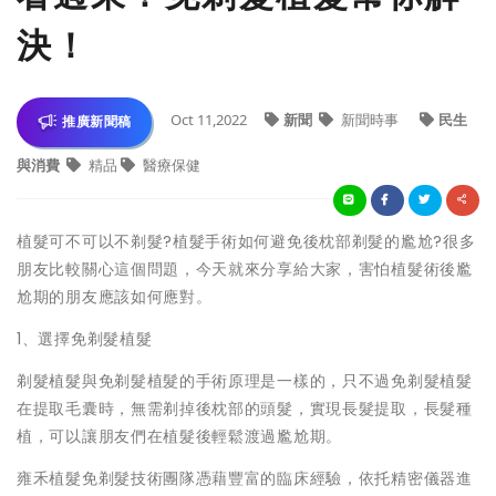
決！
Oct 11,2022
新聞
新聞時事
民生
推廣新聞稿
與消費
精品
醫療保健
植髮可不可以不剃髮?植髮手術如何避免後枕部剃髮的尷尬?很多
朋友比較關心這個問題，今天就來分享給大家，害怕植髮術後尷
尬期的朋友應該如何應對。
1、選擇免剃髮植髮
剃髮植髮與免剃髮植髮的手術原理是一樣的，只不過免剃髮植髮
在提取毛囊時，無需剃掉後枕部的頭髮，實現長髮提取，長髮種
植，可以讓朋友們在植髮後輕鬆渡過尷尬期。
雍禾植髮免剃髮技術團隊憑藉豐富的臨床經驗，依托精密儀器進