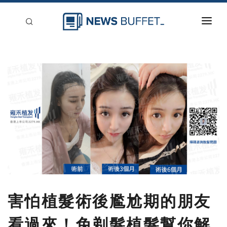
回到首頁
新聞稿分類
登入
刊登
害怕植髮術後尷尬期的朋友
看過來！免剃髮植髮幫你解