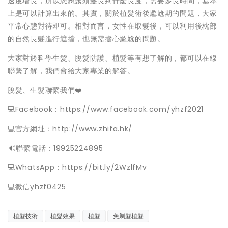
速度增長，所以您想讓頭髮長到什麼長度，需要多長時間，基本
上是可以計算出來的。其實，關於植髮術後尷尬期的問題，大家
平常心態對待即可。相對而言，女性在取髮後，可以利用後枕部
的自然長髮進行遮擋，也無需擔心尷尬的問題。
大家對於科學生髮、脫髮防護、植髮等有想了解的，都可以在線
聯繫了解，我們會給大家專業的解答。
脫髮、生髮聯繫我們❤️
💻Facebook：https://www.facebook.com/yhzf2021
💻官方網址：http://www.zhifa.hk/
️🔊聯繫電話：19925224895
💻WhatsApp：https://bit.ly/2WzlfMv
💻微信yhzf0425
植髮技術
植髮效果
植髮
免剃髮植髮