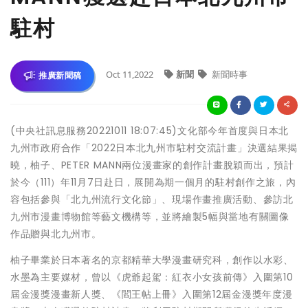
駐村
Oct 11,2022
新聞
新聞時事
推廣新聞稿
(中央社訊息服務20221011 18:07:45)文化部今年首度與日本北
九州市政府合作「2022日本北九州市駐村交流計畫」決選結果揭
曉，柚子、PETER MANN兩位漫畫家的創作計畫脫穎而出，預計
於今（111）年11月7日赴日，展開為期一個月的駐村創作之旅，內
容包括參與「北九州流行文化節」、現場作畫推廣活動、參訪北
九州市漫畫博物館等藝文機構等，並將繪製5幅與當地有關圖像
作品贈與北九州市。
柚子畢業於日本著名的京都精華大學漫畫研究科，創作以水彩、
水墨為主要媒材，曾以《虎爺起駕：紅衣小女孩前傳》入圍第10
屆金漫獎漫畫新人獎、《閻王帖上冊》入圍第12屆金漫獎年度漫