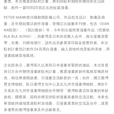
畫獎。本次獲選的駐村計畫，將利用駐村期間所獲得的生活經
驗，創作一篇10到20頁左右的短篇漫畫。
PETER MANN曾任職動態影像公司，作品包含設計、動畫及插
畫，近年開始嘗試創作漫畫，曾獨立出版數本刊物，包含《GAN
NA怪拐》、《我討厭妳》等，今年則出版商業漫畫作品《芭樂歌
BLA BLA SONG》，與臺灣及日本的音樂人合作，推出漫畫原聲
帶，在臺、日兩地發行，該作品亦參展第13屆金漫獎特展。本次
駐村計畫預計創作24頁黑白漫畫，融入當地特色景點和美食，用
漫畫描繪當地風情。
文化部表示，臺灣長久以來與日本漫畫有緊密的連結，本次首度
與日方合作辦理漫畫家駐村計畫，獲選漫畫家創作風格皆獨具特
色，相信將會開啟臺、日漫畫交流嶄新的一頁；此外，國立臺灣
歷史博物館、駐日臺灣文化中心及北九州市漫畫博物館，將於11
月底在北九州市漫畫博物館合作辦理「臺灣租書店與漫畫的奇妙
旅程」國際展，屆時亦將安排駐村漫畫家參與交流活動。未來也
希望能持續地透過駐村加強臺、日漫畫產業的交流及合作，讓更
多優秀的臺灣漫畫家及作品被看見。