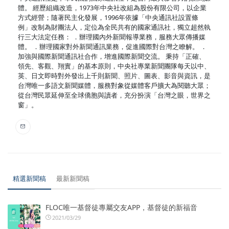
體。 經歷組織改造，1973年中央社改組為股份有限公司，以企業
方式經營；隨著民主化發展，1996年依據「中央通訊社設置條
例」改制為財團法人，定位為全民共有的國家通訊社，獨立超然執
行三大法定任務： ．辦理國內外新聞報導業務，服務大眾傳播媒
體。 ．辦理國家對外新聞通訊業務，促進國際對台灣之瞭解。 ．
加強與國際新聞通訊社合作，增進國際新聞交流。 秉持「正確、
領先、客觀、翔實」的基本原則，中央社專業新聞團隊每天以中、
英、日文即時對外發出上千則新聞、照片、圖表、影音與資訊，是
台灣唯一多語文新聞媒體，服務對象從媒體客戶擴大為閱聽大眾；
從台灣民眾延伸至全球僑胞與讀者，充分扮演「台灣之眼，世界之
窗」。
精選新聞稿
最新新聞稿
FLOC唯一基督徒專屬交友APP，基督徒的新福音
2021/03/29