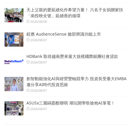
天上父親的愛延續化作希望力量！ 六名子女捐贈家扶
「南投映全號」延續善的循環
2026/08/08
鎧應 AudienceSense 臉部辨識功能上市
2026/08/07
HDBank 取得越南歷來最大規模國際銀團社會貸款
2026/08/07
創智動能強化AI與經營雙軸競爭力 投資長受臺大EMBA
邀分享AI時代投資思維
2026/08/07
ASUSx三麗鷗耍酷聯萌 潮玩開學祭搶抱AI筆電！
2026/08/07