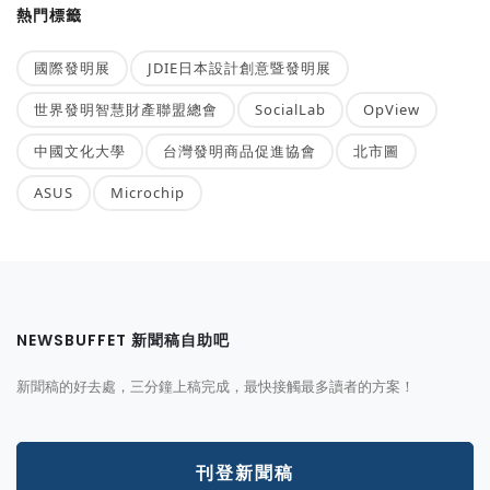
熱門標籤
國際發明展
JDIE日本設計創意暨發明展
世界發明智慧財產聯盟總會
SocialLab
OpView
中國文化大學
台灣發明商品促進協會
北市圖
ASUS
Microchip
NEWSBUFFET 新聞稿自助吧
新聞稿的好去處，三分鐘上稿完成，最快接觸最多讀者的方案！
刊登新聞稿