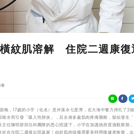
致橫紋肌溶解 住院二週康復
時事
022年中秋節當晚，17歲的小宇（化名）意外落水七星潭，在大海中奮力掙扎了2
因嗆水而引發「吸入性肺炎」，且全身多處肌肉疼痛難耐，疑似發生
科主任陳明群與兒科團隊的悉心照護下，小宇在加護病房度過觀察期
終於在住院二週後出院返家！由於肌肉損傷需要長時間復健來恢復，