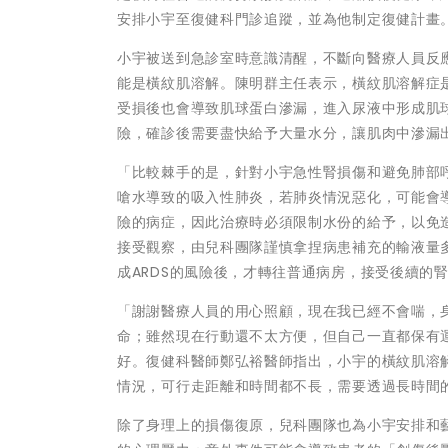
安排小宇至復健科門診追蹤，並為他制定復健計畫
小宇被送到急診室時意識清醒，不斷向醫療人員反
能是橫紋肌溶解。陳明群主任表示，橫紋肌溶解症
受損後也會導致肌球蛋白滲漏，進入尿液中形成肌
險，確診後需要盡快給予大量水分，讓肌肉中滲漏
「比較棘手的是，針對小宇急性腎損傷和避免肺部
嗆水導致的吸入性肺炎，若肺炎情況惡化，可能會導
險的病症，因此治療時必須限制水份的給予，以免造
接受觀察，由兒科團隊謹慎拿捏病患補充的輸液量
成ARDS的風險後，才轉往普通病房，接受後續的
「謝謝醫療人員的用心照顧，現在我已經不會喘，
命；雖然現在行動還不太方便，但自己一直都保有
好。復健科醫師鄭弘裕醫師指出，小宇的橫紋肌溶
情況，可行走距離和時間都不長，需要透過長時間
除了身理上的損傷復原，兒科團隊也為小宇安排和