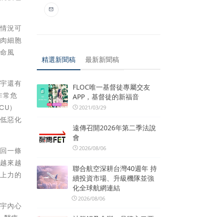
此情況可
肌肉細胞
致命風
精選新聞稿
最新新聞稿
小宇還有
FLOC唯一基督徒專屬交友
非常危
APP，基督徒的新福音
CU）
2021/03/29
降低惡化
遠傳召開2026年第二季法說
會
2026/08/06
撿回一條
會越來越
聯合航空深耕台灣40週年 持
不上力的
續投資市場、升級機隊並強
化全球航網連結
2026/08/06
小宇內心