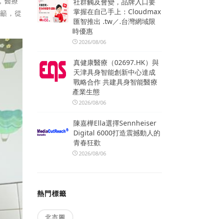
，醫療
社群觸及會變，品牌入口要
掌握在自己手上：Cloudmax
呼籲，從
匯智推出 .tw／.台灣網域限
時優惠
2026/08/06
真健康醫療（02697.HK）與
天津具身智能創新中心達成
戰略合作 共建具身智能醫療
產業生態
2026/08/06
陳嘉樺Ella選擇Sennheiser
Digital 6000打造震撼動人的
青春狂歡
2026/08/06
熱門標籤
北市圖