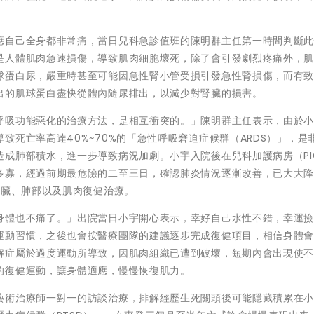
。
應自己全身都非常痛，當日兒科急診值班的陳明群主任第一時間判斷
是人體肌肉急速損傷，導致肌肉細胞壞死，除了會引發劇烈疼痛外，
球蛋白尿，嚴重時甚至可能因急性腎小管受損引發急性腎損傷，而有
出的肌球蛋白盡快從體內隨尿排出，以減少對腎臟的損害。
呼吸功能惡化的治療方法，是相互衝突的。」陳明群主任表示，由於
致死亡率高達40%~70%的「急性呼吸窘迫症候群（ARDS）」，是
成肺部積水，進一步導致病況加劇。小宇入院後在兒科加護病房（PI
多寡，經過前期最危險的二至三日，確認肺炎情況逐漸改善，已大大
腎臟、肺部以及肌肉復健治療。
身體也不痛了。」出院當日小宇開心表示，幸好自己水性不錯，幸運
運動習慣，之後也會按醫療團隊的建議逐步完成復健項目，相信身體
解症屬於過度運動所導致，因肌肉組織已遭到破壞，短期內會出現使
的復健運動，讓身體適應，慢慢恢復肌力。
藝術治療師一對一的訪談治療，排解經歷生死關頭後可能隱藏積累在