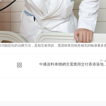
吸功能惡化的治療方法，是相互衝突的，需謹慎拿捏病患補充的輸液量多
下一
中播資料車聯網充電應用交付香港落地 ..