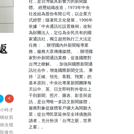
社，是台灣最具影響力的新聞媒
體。 經歷組織改造，1973年中央
社改組為股份有限公司，以企業方
式經營；隨著民主化發展，1996年
依據「中央通訊社設置條例」改制
為財團法人，定位為全民共有的國
家通訊社，獨立超然執行三大法定
任務： ．辦理國內外新聞報導業
返
務，服務大眾傳播媒體。 ．辦理國
家對外新聞通訊業務，促進國際對
台灣之瞭解。 ．加強與國際新聞通
訊社合作，增進國際新聞交流。 秉
持「正確、領先、客觀、翔實」的
基本原則，中央社專業新聞團隊每
天以中、英、日文即時對外發出上
千則新聞、照片、圖表、影音與資
訊，是台灣唯一多語文新聞媒體，
服務對象從媒體客戶擴大為閱聽大
個小時才
眾；從台灣民眾延伸至全球僑胞與
「橫紋肌
讀者，充分扮演「台灣之眼，世界
，病況穩
之窗」。
出院後也