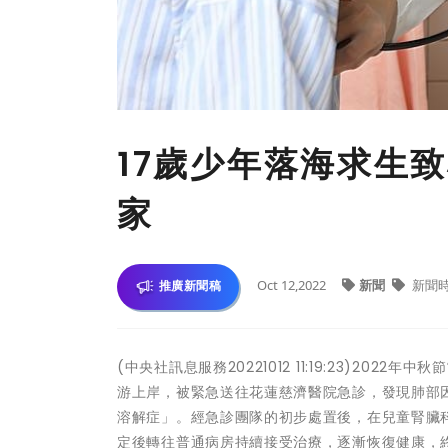
17歲少年落海求生
家
Oct 12,2022
新聞
新聞
推廣新聞稿
(中央社訊息服務20221012 11:19:23)2
游上岸，被緊急送往花蓮慈濟醫院急診，發現肺部
溶解症」。經急診團隊的初步處置後，在兒童腎臟
定後轉往普通病房持續接受治療，逐漸恢復健康，