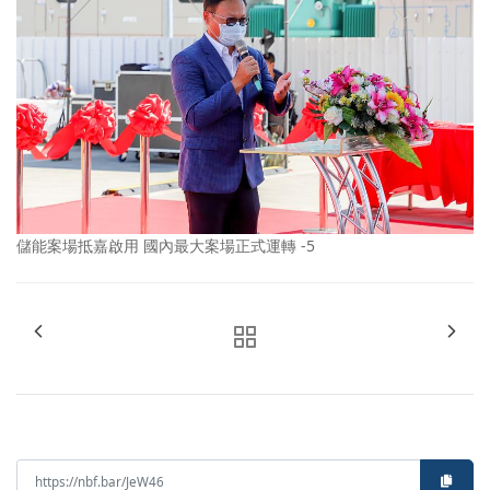
儲能案場抵嘉啟用 國內最大案場正式運轉 -5