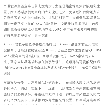
力暘能源集團董事長黃志文表示，太保儲能案場能夠得以順利建
置，除了感謝嘉義縣政府的大力協助之外，更要感謝台灣電力公
司嘉義區處的友善併網作為，才能順利完工。太保儲能案場是集
團第一座正式上線的 AFC 儲能系統，協助維持電網穩定。若瞬
間用電急遽變動或供電突增突減，AFC 便可依需求及時升降載，
維持系統頻率穩定，避免跳電。
Powin 儲能系統董事長盧煥輪指出，Powin 是世界前三大儲能
設備商，儲能設置經驗超過 10 年，己在全世界建置超過2,800M
W 裝置容量的儲能設備。而最重要的便是 Powin案場的安全
性，至今全世界案場都無任何事故發生。這項難能可貴的紀錄歸
功於POWIN 鋰鐵電池糸統以及諸多消防安全設計，確保了0事故
紀錄。
翁章梁縣長說，台灣產業以外銷為主力，在國際大廠要求供應鏈
必須符合「減碳」規範下，「綠電」已經成為台灣產業繼續在國
際競爭的必要條件。嘉義擁有充沛日照，縣府近年來在居民與業
者的全力配合下，成功推動多處太陽光電設置。如今看見嘉義縣