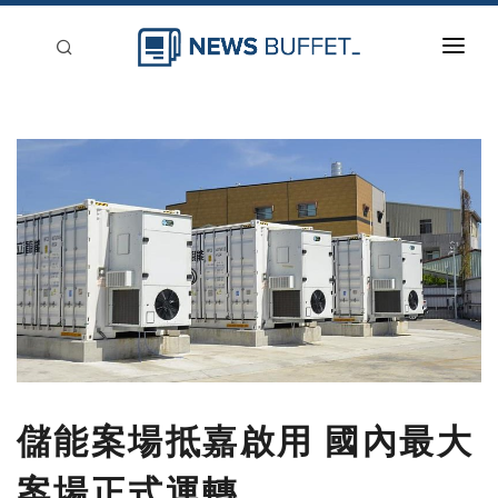
回到首頁
新聞稿分類
登入
刊登
儲能案場抵嘉啟用 國內最大
案場正式運轉