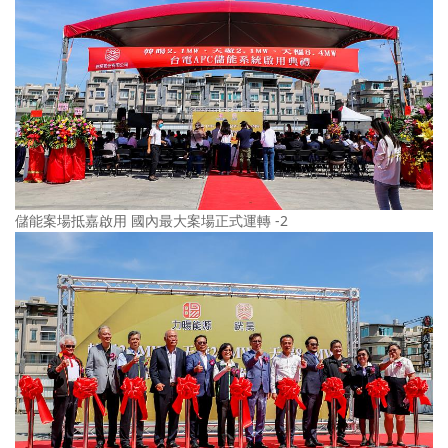
儲能案場抵嘉啟用 國內最大案場正式運轉 -2