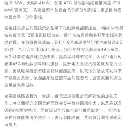
璇 2.1MW、天樞8.4MW」台電 AFC 儲能案場總容量高達 12.6
MW(百萬瓦)，為嘉義縣市首座台電併網儲能案場，更是目前國
內最大單一儲能案場。
嘉義縣政府在能源政策的架構下推動綠色能源建置，朝向114年累
積裝置容量1.2百億瓦目標前進。近年來積極推動各類型太陽能案
場建置、並取得優異成績，到111年8月底設備登記案件總核准3,0
87件，合計容量達756百萬瓦，預估年發電量高達949百萬度。
再生能源發電設施持續併網，提高綠能總發電量。因此台電公司
規畫AFC自動調頻等輔助服務，提升電力系統的穩定度及電力品
質。更鼓勵業者投資建置相關儲能設備，以電池的儲放電功能來
平穩電力系統，以儲能系統搭配再生能源發電，讓國家新能源政
策更趨完善成熟。
台電嘉義區處長許一女說，台電近期著重於電網韌性的加強工
作，將全面提升全國電網面對突發事故的因應能力，以及為205
0淨零轉型做準備。而廣設儲能設備也是計畫重點之一。希望未
來在各儲能業者的努力下，廣設儲能設備，共同為台灣電網穩定
而努力。