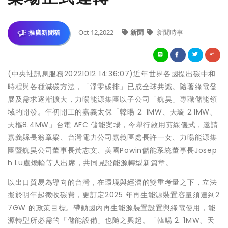
Oct 12,2022
新聞
新聞時事
推廣新聞稿
(中央社訊息服務20221012 14:36:07)近年世界各國提出碳中和
時程與各種減碳方法，「淨零碳排」已成全球共識。隨著綠電發
展及需求逐漸擴大，力暘能源集團以子公司「銧昊」專職儲能領
域的開發。年初開工的嘉義太保「韓暘 2. 1MW、天璇 2.1MW、
天樞8.4MW」台電 AFC 儲能案場，今舉行啟用剪綵儀式，邀請
嘉義縣長翁章梁、台灣電力公司嘉義區處長許一女、力暘能源集
團暨銧昊公司董事長黃志文、美國Powin儲能系統董事長Josep
h Lu盧煥輪等人出席，共同見證能源轉型新篇章。
以出口貿易為導向的台灣，在環境與經濟的雙重考量之下，立法
擬於明年起徵收碳費，更訂定2025 年再生能源裝置容量須達到2
7GW 的政策目標。帶動國內再生能源裝置設置與綠電使用，能
源轉型所必需的「儲能設備」也隨之興起。「韓暘 2. 1MW、天