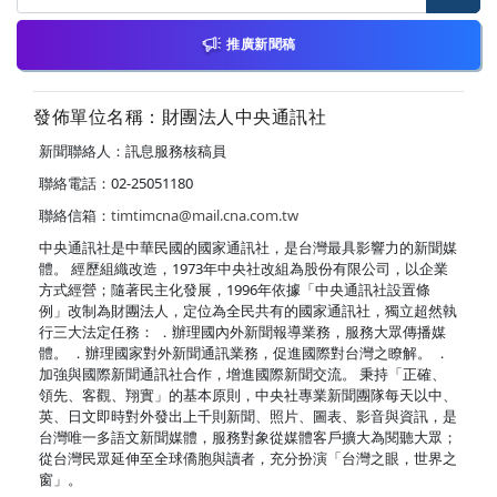
推廣新聞稿
發佈單位名稱：財團法人中央通訊社
新聞聯絡人：訊息服務核稿員
聯絡電話：02-25051180
聯絡信箱：
timtimcna@mail.cna.com.tw
中央通訊社是中華民國的國家通訊社，是台灣最具影響力的新聞媒
體。 經歷組織改造，1973年中央社改組為股份有限公司，以企業
方式經營；隨著民主化發展，1996年依據「中央通訊社設置條
例」改制為財團法人，定位為全民共有的國家通訊社，獨立超然執
行三大法定任務： ．辦理國內外新聞報導業務，服務大眾傳播媒
體。 ．辦理國家對外新聞通訊業務，促進國際對台灣之瞭解。 ．
加強與國際新聞通訊社合作，增進國際新聞交流。 秉持「正確、
領先、客觀、翔實」的基本原則，中央社專業新聞團隊每天以中、
英、日文即時對外發出上千則新聞、照片、圖表、影音與資訊，是
台灣唯一多語文新聞媒體，服務對象從媒體客戶擴大為閱聽大眾；
從台灣民眾延伸至全球僑胞與讀者，充分扮演「台灣之眼，世界之
窗」。