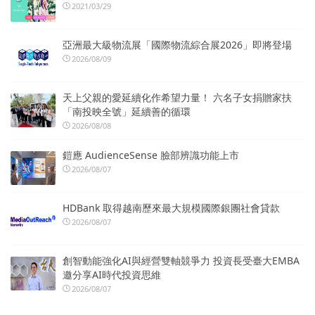
2021/03/29
亞洲最大級物流展「國際物流綜合展2026」即將登場
2026/08/09
天上父親的愛延續化作希望力量！ 六名子女捐贈家扶
「南投映全號」延續善的循環
2026/08/08
鎧應 AudienceSense 臉部辨識功能上市
2026/08/07
HDBank 取得越南歷來最大規模國際銀團社會貸款
2026/08/07
創智動能強化AI與經營雙軸競爭力 投資長受臺大EMBA
邀分享AI時代投資思維
2026/08/07