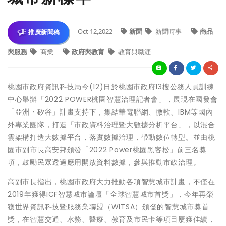
Oct 12,2022
新聞
新聞時事
商品
推廣新聞稿
與服務
商業
政府與教育
教育與職涯
桃園市政府資訊科技局今(12)日於桃園市政府13樓公務人員訓練
中心舉辦「2022 POWER桃園智慧治理記者會」，展現在國發會
「亞洲・矽谷」計畫支持下，集結華電聯網、微軟、IBM等國內
外專業團隊，打造「市政資料治理暨大數據分析平台」，以混合
雲架構打造大數據平台，落實數據治理，帶動數位轉型。並由桃
園市副市長高安邦頒發「2022 Power桃園黑客松」前三名獎
項，鼓勵民眾透過應用開放資料數據，參與推動市政治理。
高副市長指出，桃園市政府大力推動各項智慧城市計畫，不僅在
2019年獲得ICF智慧城市論壇「全球智慧城市首獎」，今年再榮
獲世界資訊科技暨服務業聯盟（WITSA）頒發的智慧城市獎首
獎，在智慧交通、水務、醫療、教育及市民卡等項目屢獲佳績，