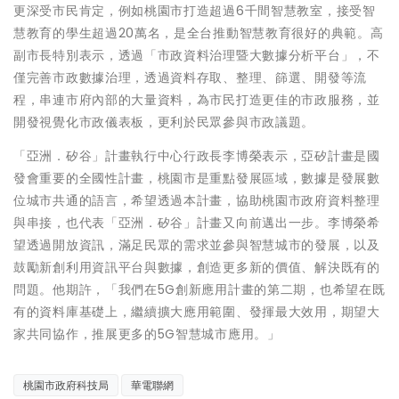
更深受市民肯定，例如桃園市打造超過6千間智慧教室，接受智
慧教育的學生超過20萬名，是全台推動智慧教育很好的典範。高
副市長特別表示，透過「市政資料治理暨大數據分析平台」，不
僅完善市政數據治理，透過資料存取、整理、篩選、開發等流
程，串連市府內部的大量資料，為市民打造更佳的市政服務，並
開發視覺化市政儀表板，更利於民眾參與市政議題。
「亞洲．矽谷」計畫執行中心行政長李博榮表示，亞矽計畫是國
發會重要的全國性計畫，桃園市是重點發展區域，數據是發展數
位城市共通的語言，希望透過本計畫，協助桃園市政府資料整理
與串接，也代表「亞洲．矽谷」計畫又向前邁出一步。李博榮希
望透過開放資訊，滿足民眾的需求並參與智慧城市的發展，以及
鼓勵新創利用資訊平台與數據，創造更多新的價值、解決既有的
問題。他期許，「我們在5G創新應用計畫的第二期，也希望在既
有的資料庫基礎上，繼續擴大應用範圍、發揮最大效用，期望大
家共同協作，推展更多的5G智慧城市應用。」
桃園市政府科技局
華電聯網