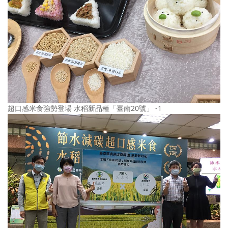
超口感米食強勢登場 水稻新品種「臺南20號」 -1