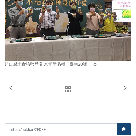
超口感米食強勢登場 水稻新品種「臺南20號」 -5