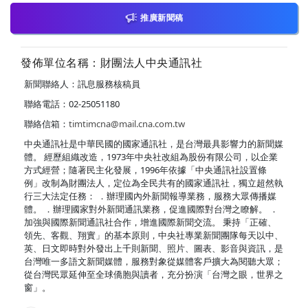
推廣新聞稿
發佈單位名稱：財團法人中央通訊社
新聞聯絡人：訊息服務核稿員
聯絡電話：02-25051180
聯絡信箱：
timtimcna@mail.cna.com.tw
中央通訊社是中華民國的國家通訊社，是台灣最具影響力的新聞媒
體。 經歷組織改造，1973年中央社改組為股份有限公司，以企業
方式經營；隨著民主化發展，1996年依據「中央通訊社設置條
例」改制為財團法人，定位為全民共有的國家通訊社，獨立超然執
行三大法定任務： ．辦理國內外新聞報導業務，服務大眾傳播媒
體。 ．辦理國家對外新聞通訊業務，促進國際對台灣之瞭解。 ．
加強與國際新聞通訊社合作，增進國際新聞交流。 秉持「正確、
領先、客觀、翔實」的基本原則，中央社專業新聞團隊每天以中、
英、日文即時對外發出上千則新聞、照片、圖表、影音與資訊，是
台灣唯一多語文新聞媒體，服務對象從媒體客戶擴大為閱聽大眾；
從台灣民眾延伸至全球僑胞與讀者，充分扮演「台灣之眼，世界之
窗」。