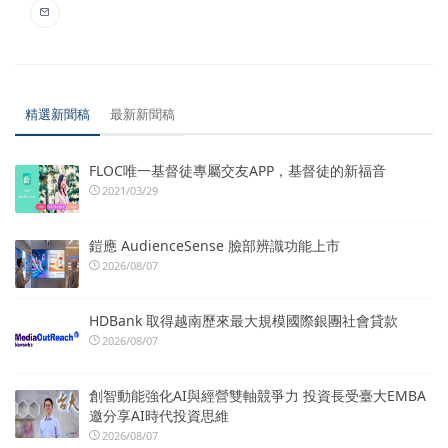
精選新聞稿
最新新聞稿
FLOC唯一基督徒專屬交友APP，基督徒的新福音
2021/03/29
鎧應 AudienceSense 臉部辨識功能上市
2026/08/07
HDBank 取得越南歷來最大規模國際銀團社會貸款
2026/08/07
創智動能強化AI與經營雙軸競爭力 投資長受臺大EMBA
邀分享AI時代投資思維
2026/08/07