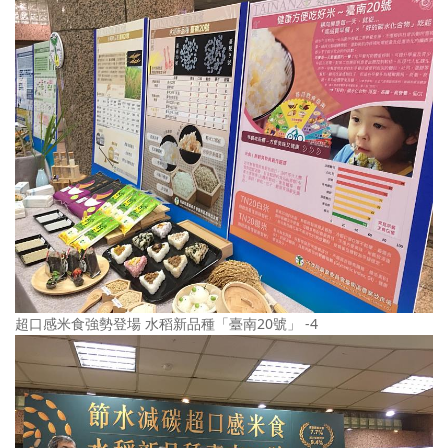
超口感米食強勢登場 水稻新品種「臺南20號」 -4