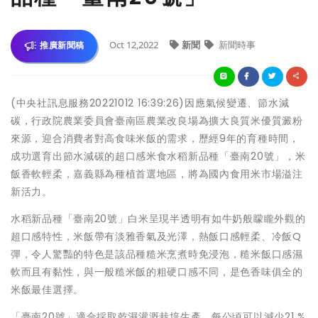
Oct 12,2022
新聞
新聞時事
推廣新聞稿
(中央社訊息服務20221012 16:39:26)因應氣候變遷、節水減
碳，行政院農業委員會臺南區農業改良場為擴大良質米優質澱粉
來源，迎合消費者對高食味米飯的需求，歷經9年的育種時間，
成功選育出節水減碳的超口感米食水稻新品種「臺南20號」，米
飯香軟輕柔，嘉義縣為種植首選地區，將為國內食用米市場溢注
新活力。
水稻新品種「臺南20號」白米呈現半透明有如牛奶般矇矓外觀的
超口感特性，米飯帶有淡雅香氣及光澤，熱飯口感輕柔、冷飯Q
彈，令人驚豔的特色是該品種糙米烹煮時免浸泡，糙米飯口感濕
軟而且有黏性，與一般糙米飯的粗硬口感不同，是色香味俱全的
米飯最佳選擇。
「臺南20號」適合採取乾濕灌溉栽培生產，每公頃可以減少21 %