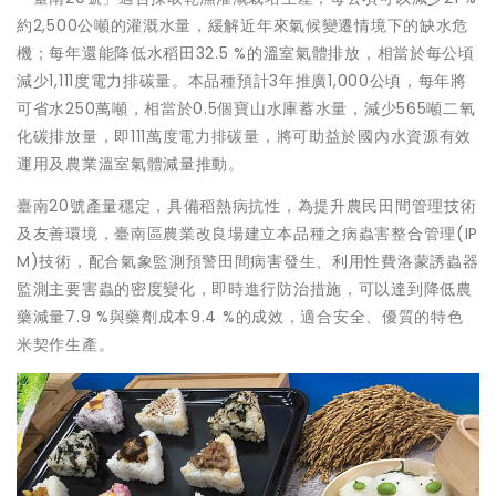
約2,500公噸的灌溉水量，緩解近年來氣候變遷情境下的缺水危
機；每年還能降低水稻田32.5 %的溫室氣體排放，相當於每公頃
減少1,111度電力排碳量。本品種預計3年推廣1,000公頃，每年將
可省水250萬噸，相當於0.5個寶山水庫蓄水量，減少565噸二氧
化碳排放量，即111萬度電力排碳量，將可助益於國內水資源有效
運用及農業溫室氣體減量推動。
臺南20號產量穩定，具備稻熱病抗性，為提升農民田間管理技術
及友善環境，臺南區農業改良場建立本品種之病蟲害整合管理(IP
M)技術，配合氣象監測預警田間病害發生、利用性費洛蒙誘蟲器
監測主要害蟲的密度變化，即時進行防治措施，可以達到降低農
藥減量7.9 %與藥劑成本9.4 %的成效，適合安全、優質的特色
米契作生產。