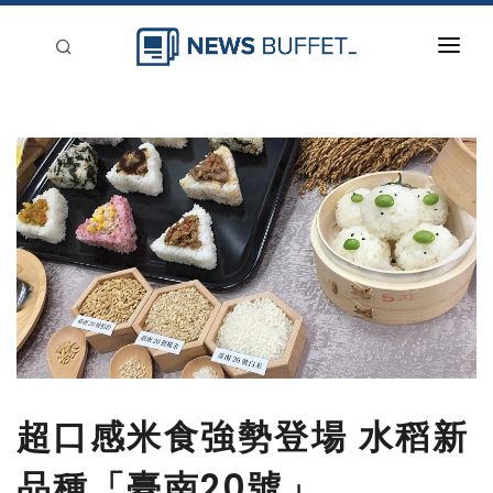
回到首頁
新聞稿分類
登入
刊登
超口感米食強勢登場 水稻新
品種「臺南20號」