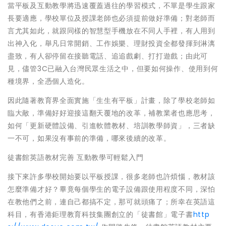
當平板及互動教學將迅速覆蓋過往的學習模式，不單是學生跟家
長要適應，學校單位及授課老師也必須提前做好準備；對老師而
言尤其如此，就跟同樣的智慧型手機放在不同人手裡，有人用到
出神入化，舉凡日常開銷、工作娛樂、理財投資全都發揮到淋漓
盡致，有人卻停留在接聽電話、追追戲劇、打打遊戲；由此可
見，儘管3C已融入台灣民眾生活之中，但要如何操作、使用到何
種境界，全憑個人造化。
因此隨著教育界全面實施「生生有平板」計畫，除了學校老師如
臨大敵，準備好好迎接這翻天覆地的改革，補教業者也應思考，
如何「更新硬體設備、引進軟體教材、培訓教學師資」，三者缺
一不可，如果沒有事前的準備，哪來後續的改革。
徒書館英語教材完善 互動教學可輕鬆入門
接下來許多學校開始要以平板授課，很多老師也許煩惱，教材該
怎麼準備才好？畢竟每個學生的電子設備跟使用程度不同，深怕
在教他們之前，連自己都搞不定，那可就頭痛了；所幸在英語這
科目，有香港鉅理教育科技集團創立的「徒書館」電子書
http