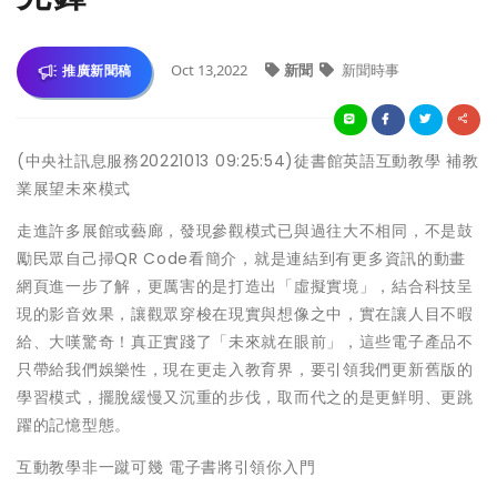
Oct 13,2022
新聞
新聞時事
推廣新聞稿
(中央社訊息服務20221013 09:25:54)徒書館英語互動教學 補教
業展望未來模式
走進許多展館或藝廊，發現參觀模式已與過往大不相同，不是鼓
勵民眾自己掃QR Code看簡介，就是連結到有更多資訊的動畫
網頁進一步了解，更厲害的是打造出「虛擬實境」，結合科技呈
現的影音效果，讓觀眾穿梭在現實與想像之中，實在讓人目不暇
給、大嘆驚奇！真正實踐了「未來就在眼前」，這些電子產品不
只帶給我們娛樂性，現在更走入教育界，要引領我們更新舊版的
學習模式，擺脫緩慢又沉重的步伐，取而代之的是更鮮明、更跳
躍的記憶型態。
互動教學非一蹴可幾 電子書將引領你入門