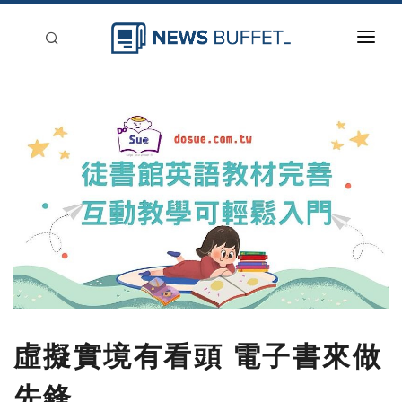
回到首頁
新聞稿分類
登入
刊登
虛擬實境有看頭 電子書來做
先鋒