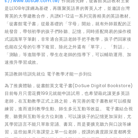
s://www.dosue.com.tw/
作開路先鋒，徒書館英語教材主要
是以108年課綱為基礎，再匯聚英語界的菁英人才，並邀請台灣
菁英的大學建教合作，共譜K1-12這一系列完善精美的英語教材。
「徒書館電子書」從最基礎的「字母」開始，就有外師親配的正
統發音，帶領初學的孩子們聆聽、記憶，同時搭配簡易的操作模
式認識單字筆劃，非常適合英語老師手把手教學，孩子們回家後
也能在父母的引導下複習。除此之外還有「單字」、「對話」、
「測驗」等進階學習，學生在老師的指導下，可以輔助運用、加
速推升學習成效。
英語教師培訓先就位 電子教學才能一步到位
為了推廣體驗，徒書館英文電子書(DoSue Digital Bookstore)
目前每月只需花費199元就能申請試用，也希望藉此讓更多英語
老師，在互動教學正式上路之前，有完善的電子書教材可以模擬
練習，進而達到教學生動、師生多元互動等效益。 電子書結合視
覺、聽覺與互動等全方位刺激，可以讓孩子的記憶更加深刻，尤
其學習語言不能只單靠背誦、書寫，而是要擴充聽力與口說等練
習，這些如果只靠課堂上單一位老師，授課的廣度跟深度都將受