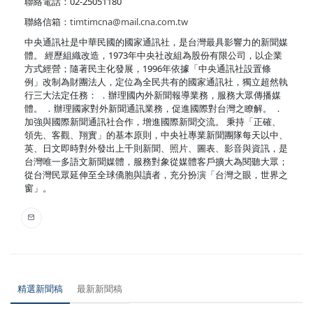
聯絡電話：02-25051180
聯絡信箱：
timtimcna@mail.cna.com.tw
中央通訊社是中華民國的國家通訊社，是台灣最具影響力的新聞媒
體。 經歷組織改造，1973年中央社改組為股份有限公司，以企業
方式經營；隨著民主化發展，1996年依據「中央通訊社設置條
例」改制為財團法人，定位為全民共有的國家通訊社，獨立超然執
行三大法定任務： ．辦理國內外新聞報導業務，服務大眾傳播媒
體。 ．辦理國家對外新聞通訊業務，促進國際對台灣之瞭解。 ．
加強與國際新聞通訊社合作，增進國際新聞交流。 秉持「正確、
領先、客觀、翔實」的基本原則，中央社專業新聞團隊每天以中、
英、日文即時對外發出上千則新聞、照片、圖表、影音與資訊，是
台灣唯一多語文新聞媒體，服務對象從媒體客戶擴大為閱聽大眾；
從台灣民眾延伸至全球僑胞與讀者，充分扮演「台灣之眼，世界之
窗」。
精選新聞稿
最新新聞稿