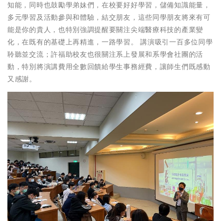
知能，同時也鼓勵學弟妹們，在校要好好學習，儲備知識能量，
多元學習及活動參與和體驗，結交朋友，這些同學朋友將來有可
能是你的貴人，也特別強調提醒要關注尖端醫療科技的產業變
化，在既有的基礎上再精進，一路學習。 講演吸引一百多位同學
聆聽並交流；許福助校友也很關注系上發展和系學會社團的活
動，特別將演講費用全數回饋給學生事務經費，讓師生們既感動
又感謝。