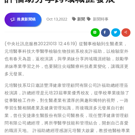
Oct 13,2022
新聞
新聞時事
推廣新聞稿
(中央社訊息服務20221013 12:46:19) 從醫事檢驗到生醫產業，
元培醫事科技大學醫學檢驗生物技術系校友許福助，以檢驗室外
也有春天為題，返校演講，與學弟妹分享跨域職涯經驗，鼓勵學
弟妹專業學習之外，也要關注尖端醫療科技產業變化，讓職涯更
多元發展。
元培醫技系12日邀請豐澤健康管理顧問有限公司許福助總經理蒞
校演講，許總經理是元培23屆畢業優秀校友，從學校畢業後除了
從事醫檢工作外，對生醫產業有濃厚的興趣和獨特的視野，一路
學習生醫相關產業及健康管理知識，而後職涯多元發展自行創
業，曾任安捷康生醫股份有限公司醫務長，現任豐澤健康管理顧
問有限公司總經理，將所學醫學技能和管理結合，開創自己喜愛
的職涯天地。 許福助總經理感謝元培醫大啟蒙，教授他醫檢專業