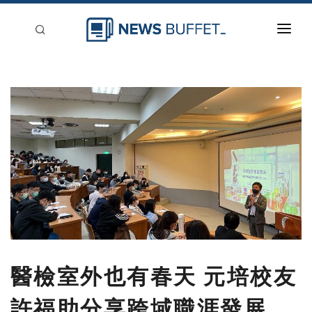
回到首頁
新聞稿分類
登入
刊登
醫檢室外也有春天 元培校友
許福助分享跨域職涯發展