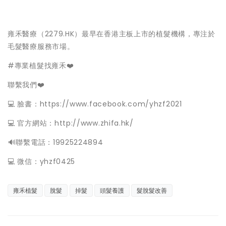
雍禾醫療（2279.HK）最早在香港主板上市的植髮機構，專注於
毛髮醫療服務市場。
#專業植髮找雍禾❤️
聯繫我們❤️
💻 臉書：https://www.facebook.com/yhzf2021
💻 官方網站：http://www.zhifa.hk/
️🔊聯繫電話：19925224894
💻 微信：yhzf0425
雍禾植髮
脫髮
掉髮
頭髮養護
髮脫髮改善