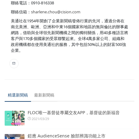
聯絡電話：0910-816338
聯絡信箱：
sharlene.chou@cision.com
美通社在1954年開創了企業新聞稿發佈行業的先河，通過分佈在
南北美洲、歐洲、亞洲和中東16個國家和地區的無與倫比的辦事處
網路，借助與全球領先新聞機構之間的獨特關係，用40多種語言將
客戶與170多個國家的受眾聯繫起來。全球4萬多家公司、組織和
政府機構都在使用美通社的服務，其中包括50%以上的財富500強
企業。
精選新聞稿
最新新聞稿
FLOC唯一基督徒專屬交友APP，基督徒的新福音
2021/03/29
鎧應 AudienceSense 臉部辨識功能上市