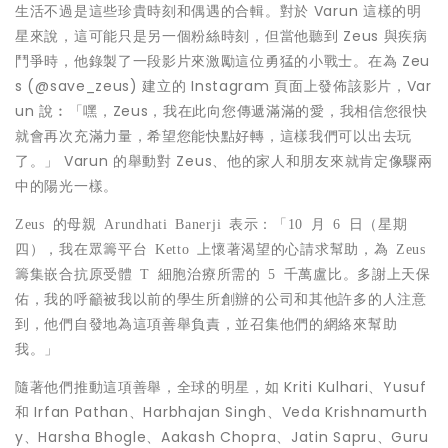
生活不過是這些珍貴時刻和偶遇的合輯。對於 Varun 這樣的明
星來說，這可能只是另一個粉絲時刻，但當他聽到 Zeus 與疾病
鬥爭時，他錄製了一段影片來激勵這位勇猛的小戰士。在為 Zeu
s (@save_zeus) 建立的 Instagram 頁面上發佈該影片，Var
un 說︰「嘿，Zeus，我在此向您傳遞滿滿的愛，我相信您很快
就會再次充滿力量，希望您能快點好轉，這樣我們可以出去玩
了。」 Varun 的舉動對 Zeus、他的家人和朋友來就肯定像驟兩
中的陽光一樣。
Zeus
的母親
Arundhati Banerji
表示：「
10
月
6
日（星期
四），我在眾籌平台
Ketto
上懷著渴望的心請求幫助，為
Zeus
籌集嵌合抗原受體
T
細胞治療所需的
5
千萬盧比。多謝上天保
佑，我的呼籲被我以前的學生所創辦的公司和其他許多的人注意
到，他們自發地為這項善舉負責，並召集他們的網絡來幫助
我。」
隨著他們推動這項善舉，全球的明星，如 Kriti Kulhari、Yusuf
和 Irfan Pathan、Harbhajan Singh、Veda Krishnamurth
y、Harsha Bhogle、Aakash Chopra、Jatin Sapru、Guru