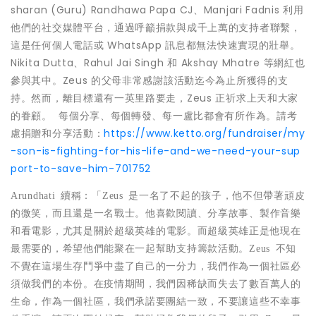
sharan (Guru) Randhawa Papa CJ、Manjari Fadnis 利用
他們的社交媒體平台，通過呼籲捐款與成千上萬的支持者聯繫，
這是任何個人電話或 WhatsApp 訊息都無法快速實現的壯舉。
Nikita Dutta、Rahul Jai Singh 和
Akshay Mhatre
等網紅也
參與其中。Zeus 的父母非常感謝該活動迄今為止所獲得的支
持。然而，離目標還有一英里路要走，Zeus 正祈求上天和大家
的眷顧。 每個分享、每個轉發、每一盧比都會有所作為。請考
慮捐贈和分享活動：
https://www.ketto.org/fundraiser/my
-son-is-fighting-for-his-life-and-we-need-your-sup
port-to-save-him-701752
Arundhati
續稱：「
Zeus
是一名了不起的孩子，他不但帶著頑皮
的微笑，而且還是一名戰士。他喜歡
閱讀、分享故事、製作音樂
和看電影，尤其是關於
超級英雄的電影。而超級英雄正是他現在
最需要的，希望他們能聚在一起幫助支持籌款活動。
Zeus
不知
不覺在這場生存鬥爭中盡了自己的一分力，我們作為一個社區必
須做我們的本份。在疫情期間，我們因稀缺而失去了數百萬人的
生命，作為一個社區，我們承諾要團結一致，不要讓這些不幸事