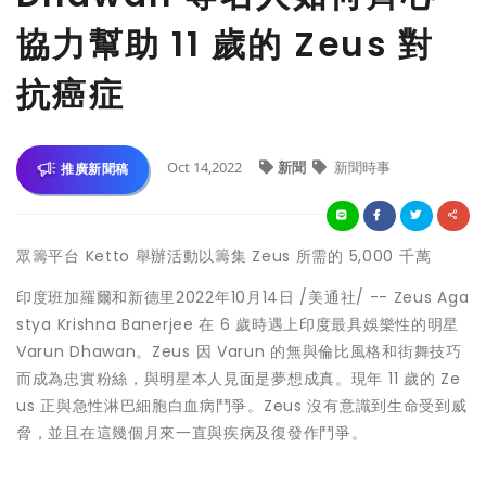
協力幫助 11 歲的 Zeus 對
抗癌症
Oct 14,2022
新聞
新聞時事
推廣新聞稿
眾籌平台 Ketto 舉辦活動以籌集 Zeus 所需的 5,000 千萬
印度班加羅爾和新德里
2022年10月14日
/美通社/ --
Zeus Aga
stya Krishna Banerjee
在 6 歲時遇上印度最具娛樂性的明星
Varun Dhawan。Zeus 因 Varun 的無與倫比風格和街舞技巧
而成為忠實粉絲，與明星本人見面是夢想成真。現年 11 歲的 Ze
us 正與急性淋巴細胞白血病鬥爭。Zeus 沒有意識到生命受到威
脅，並且在這幾個月來一直與疾病及復發作鬥爭。