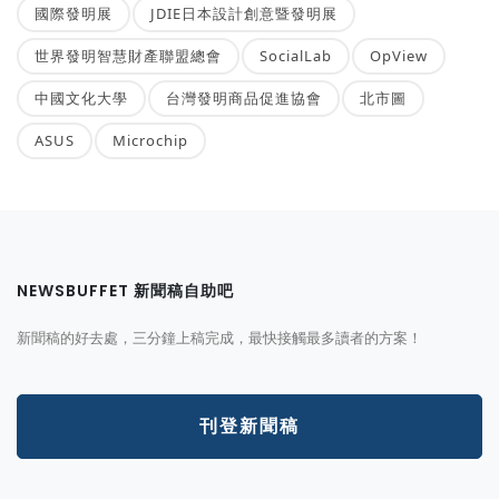
國際發明展
JDIE日本設計創意暨發明展
世界發明智慧財產聯盟總會
SocialLab
OpView
中國文化大學
台灣發明商品促進協會
北市圖
ASUS
Microchip
NEWSBUFFET 新聞稿自助吧
新聞稿的好去處，三分鐘上稿完成，最快接觸最多讀者的方案！
刊登新聞稿