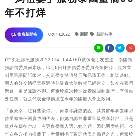
年不打烊
Oct 14,2022
新聞
新聞時事
推廣新聞稿
(中央社訊息服務20221014 11:44:00)就像老朋友重逢，泰國僑
務諮詢委員何素珍，10月5日拜會僑委會委員長童振源，雙方立
刻用臺語閒話家常，交流臺泰雙邊發展和僑務工作，相談甚歡。
兩人的好交情從童振源時任駐泰大使時就已經建立，如今在臺灣
聚首，更是無話不聊。何素珍這次特別從泰國回到臺灣，有個重
要任務，就是代表全球僑胞在今年的國慶大會上致詞。
「很榮幸，也有些緊張。」何素珍謙虛的說，其實前年和去年都
曾受邀擔任國慶致詞代表，但她自認並非重量級臺商幹部，只是
默默在幕後付出，有更多臺商人選比她合適，因此兩度婉拒。今
年在各方極力推薦下，考量到擔任致詞代表是僑界之光，何素珍