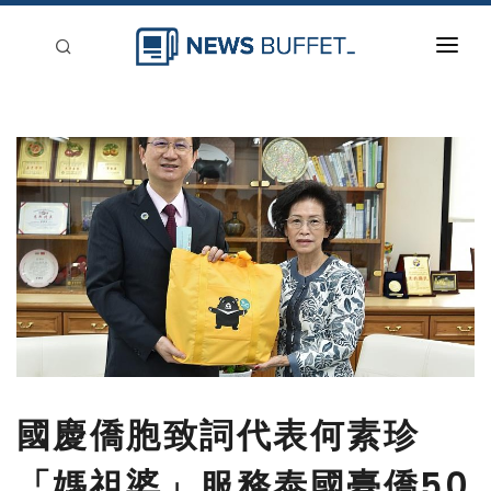
回到首頁
新聞稿分類
登入
刊登
國慶僑胞致詞代表何素珍
「媽祖婆」服務泰國臺僑50