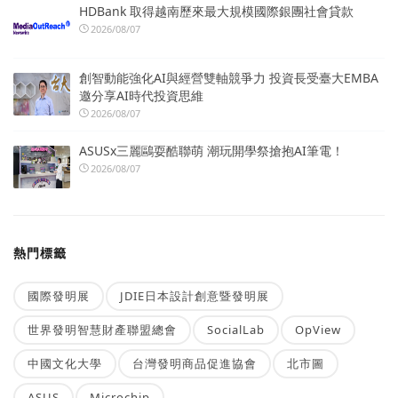
HDBank 取得越南歷來最大規模國際銀團社會貸款
2026/08/07
創智動能強化AI與經營雙軸競爭力 投資長受臺大EMBA
邀分享AI時代投資思維
2026/08/07
ASUSx三麗鷗耍酷聯萌 潮玩開學祭搶抱AI筆電！
2026/08/07
熱門標籤
國際發明展
JDIE日本設計創意暨發明展
世界發明智慧財產聯盟總會
SocialLab
OpView
中國文化大學
台灣發明商品促進協會
北市圖
ASUS
Microchip