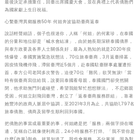
最後決定承擔重任，回臺出席國慶大會，並在典禮上代表僑胞們
為國家獻上生日祝福。
心繫臺灣異鄉服務50年 何姐奔波協助臺商返泰
說話輕聲細語，個子也很迷你，人稱「何姐」的何素珍，在泰國
的分量和地位卻是「喊水會結凍」，由於她長期深耕泰國僑界，
與泰方政要及各界人士關係良好，最為人熟知的就是2020年疫
情爆發，泰國實施緊急狀態法，70位旅泰臺商，3月返臺掃墓，
因疫情飛機停飛，滯留臺灣近5個月，赴泰國駐臺辦事處屢遭拒
簽，泰方公司老闆多次警告，迫使70位「難民」欲哭無淚!「當
時有個臺商寫信給我，說要回泰國看母親，泰國國門卻突然關
閉，他求助無門到處碰壁，希望我能幫忙想想辦法」，不忍鄉親
受困，何姐立刻飛回臺灣，創立了「返泰臺商服務群組」，靠著
她豐沛的政商人脈居中協調，至2021年3月為止，共協助1,797名
旅泰僑胞、僑商及留學生順利回到泰國。
把僑胞的事當成最重要的事，何姐總是把「服務」兩個字掛在嘴
邊，笑稱自己就像便利商店，24小時服務不打烊。「我不管你是
什麼(政黨)顏色，就算知道了，我也會服務，不分黨派，因為對