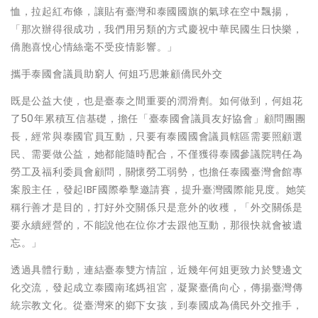
恤，拉起紅布條，讓貼有臺灣和泰國國旗的氣球在空中飄揚，
「那次辦得很成功，我們用另類的方式慶祝中華民國生日快樂，
僑胞喜悅心情絲毫不受疫情影響。」
攜手泰國會議員助窮人 何姐巧思兼顧僑民外交
既是公益大使，也是臺泰之間重要的潤滑劑。如何做到，何姐花
了50年累積互信基礎，擔任「臺泰國會議員友好協會」顧問團團
長，經常與泰國官員互動，只要有泰國國會議員轄區需要照顧選
民、需要做公益，她都能隨時配合，不僅獲得泰國參議院聘任為
勞工及福利委員會顧問，關懷勞工弱勢，也擔任泰國臺灣會館專
案股主任，發起IBF國際拳擊邀請賽，提升臺灣國際能見度。她笑
稱行善才是目的，打好外交關係只是意外的收穫，「外交關係是
要永續經營的，不能說他在位你才去跟他互動，那很快就會被遺
忘。」
透過具體行動，連結臺泰雙方情誼，近幾年何姐更致力於雙邊文
化交流，發起成立泰國南瑤媽祖宮，凝聚臺僑向心，傳揚臺灣傳
統宗教文化。從臺灣來的鄉下女孩，到泰國成為僑民外交推手，