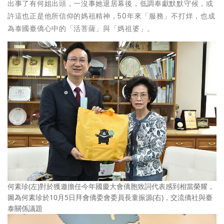
出事了有何姐出頭，一沒事她退居幕後，低調奉獻默默守候，或
許這也正是他所信仰的媽祖精神，50年來「服務」不打烊，也成
為泰國臺僑心中的「活菩薩」與「媽祖婆」。
何素珍(左)對於獲邀擔任今年國慶大會僑胞致詞代表感到相當榮耀，
圖為何素珍於10月5日拜會僑委會委員長童振源(右)，交流僑社與臺
泰關係議題