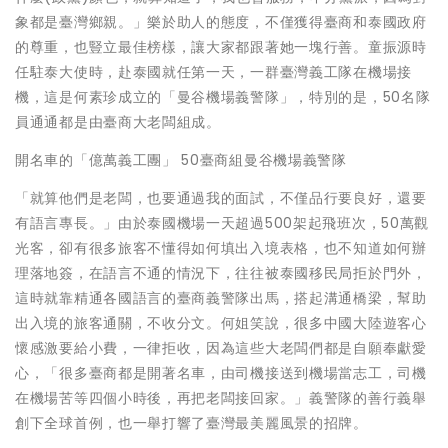
象都是臺灣鄉親。」樂於助人的態度，不僅獲得臺商和泰國政府
的尊重，也豎立最佳榜樣，讓大家都跟著她一塊行善。童振源時
任駐泰大使時，赴泰國就任第一天，一群臺灣義工隊在機場接
機，這是何素珍成立的「曼谷機場義警隊」，特別的是，50名隊
員通通都是由臺商大老闆組成。
開名車的「億萬義工團」 50臺商組曼谷機場義警隊
「就算他們是老闆，也要通過我的面試，不僅品行要良好，還要
有語言專長。」由於泰國機場一天超過500架起飛班次，50萬觀
光客，卻有很多旅客不懂得如何填出入境表格，也不知道如何辦
理落地簽，在語言不通的情況下，往往被泰國移民局拒於門外，
這時就靠精通各國語言的臺商義警隊出馬，搭起溝通橋梁，幫助
出入境的旅客通關，不收分文。何姐笑說，很多中國大陸遊客心
懷感激要給小費，一律拒收，因為這些大老闆們都是自願奉獻愛
心，「很多臺商都是開著名車，由司機接送到機場當志工，司機
在機場苦等四個小時後，再把老闆接回家。」義警隊的善行義舉
創下全球首例，也一舉打響了臺灣最美麗風景的招牌。