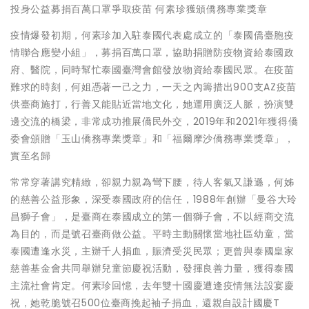
投身公益募捐百萬口罩爭取疫苗 何素珍獲頒僑務專業獎章
疫情爆發初期，何素珍加入駐泰國代表處成立的「泰國僑臺胞疫
情聯合應變小組」，募捐百萬口罩，協助捐贈防疫物資給泰國政
府、醫院，同時幫忙泰國臺灣會館發放物資給泰國民眾。在疫苗
難求的時刻，何姐憑著一己之力，一天之內籌措出900支AZ疫苗
供臺商施打，行善又能貼近當地文化，她運用廣泛人脈，扮演雙
邊交流的橋梁，非常成功推展僑民外交，2019年和2021年獲得僑
委會頒贈「玉山僑務專業獎章」和「福爾摩沙僑務專業獎章」，
實至名歸
常常穿著講究精緻，卻親力親為彎下腰，待人客氣又謙遜，何姊
的慈善公益形象，深受泰國政府的信任，1988年創辦「曼谷大玲
昌獅子會」，是臺商在泰國成立的第一個獅子會，不以經商交流
為目的，而是號召臺商做公益。平時主動關懷當地社區幼童，當
泰國遭逢水災，主辦千人捐血，賑濟受災民眾；更曾與泰國皇家
慈善基金會共同舉辦兒童節慶祝活動，發揮良善力量，獲得泰國
主流社會肯定。何素珍回憶，去年雙十國慶遭逢疫情無法設宴慶
祝，她乾脆號召500位臺商挽起袖子捐血，還親自設計國慶T