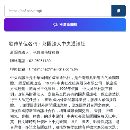
推廣新聞稿
發佈單位名稱：財團法人中央通訊社
新聞聯絡人：訊息服務核稿員
聯絡電話：02-25051180
聯絡信箱：
timtimcna@mail.cna.com.tw
中央通訊社是中華民國的國家通訊社，是台灣最具影響力的新聞媒
體。 經歷組織改造，1973年中央社改組為股份有限公司，以企業
方式經營；隨著民主化發展，1996年依據「中央通訊社設置條
例」改制為財團法人，定位為全民共有的國家通訊社，獨立超然執
行三大法定任務： ．辦理國內外新聞報導業務，服務大眾傳播媒
體。 ．辦理國家對外新聞通訊業務，促進國際對台灣之瞭解。 ．
加強與國際新聞通訊社合作，增進國際新聞交流。 秉持「正確、
領先、客觀、翔實」的基本原則，中央社專業新聞團隊每天以中、
英、日文即時對外發出上千則新聞、照片、圖表、影音與資訊，是
台灣唯一多語文新聞媒體，服務對象從媒體客戶擴大為閱聽大眾；