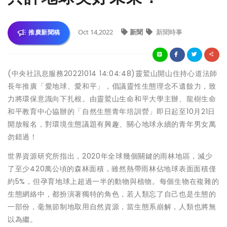
Oct 14,2022
新聞
新聞時事
推廣新聞稿
(中央社訊息服務20221014 14:04:48)靈鷲山開山住持心道法師
長年推廣「愛地球、愛和平」，倡議靈性生態理念不遺餘力，致
力將環保意識向下扎根。由靈鷲山生命和平大學主辦、龍樹生命
和平教育中心協辦的「自然生態青年培訓營」即日起至10月21日
開放報名，對環境生態議題有興趣、關心地球永續的青年男女萬
勿錯過！
世界資源研究所指出，2020年全球幾個關鍵的雨林地區，減少
了至少420萬公頃的森林面積，雖然熱帶雨林佔地球表面面積僅
約5%，但孕育地球上超過一半的動物與植物。每個生物在複雜的
生態網絡中，都扮演著獨特的角色，若人類忘了自己也是生態的
一部份，毫無節制地取用自然資源，當生態系崩解，人類也將無
以為繼。