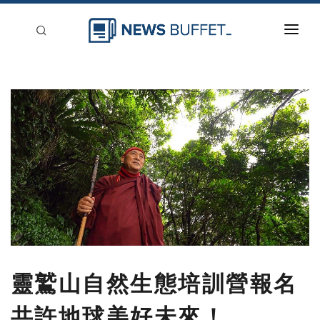
回到首頁
新聞稿分類
登入
刊登
靈鷲山自然生態培訓營報名
共許地球美好未來！