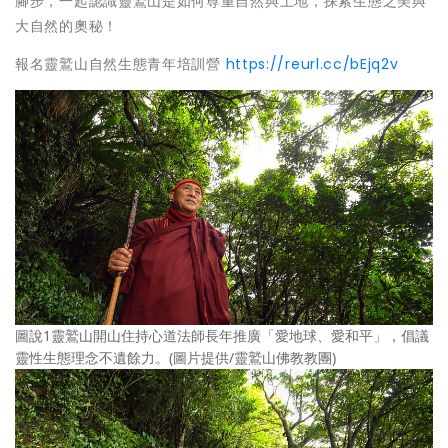
腳步，一起認識靈鷲山是如何尊重自然與土地，探索生態之美與
大自然的奧秘！
報名靈鷲山自然生態青年培訓營
https://reurl.cc/bEjq2v
圖說1靈鷲山開山住持心道法師長年推廣「愛地球、愛和平」，倡議
靈性生態理念不遺餘力。(圖片提供/靈鷲山佛教教團)