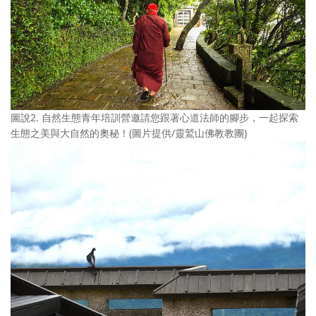
圖說2. 自然生態青年培訓營邀請您跟著心道法師的腳步，一起探索
生態之美與大自然的奧秘！(圖片提供/靈鷲山佛教教團)