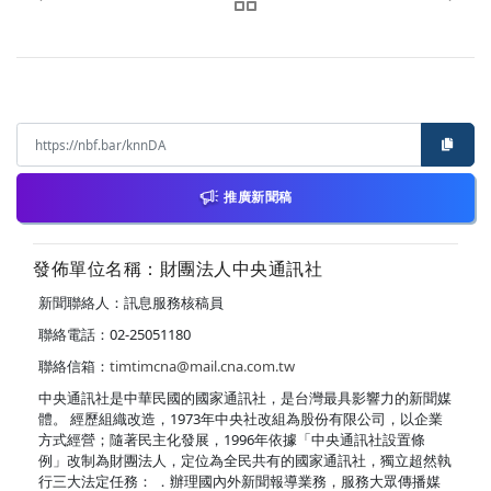
推廣新聞稿
發佈單位名稱：財團法人中央通訊社
新聞聯絡人：訊息服務核稿員
聯絡電話：02-25051180
聯絡信箱：
timtimcna@mail.cna.com.tw
中央通訊社是中華民國的國家通訊社，是台灣最具影響力的新聞媒
體。 經歷組織改造，1973年中央社改組為股份有限公司，以企業
方式經營；隨著民主化發展，1996年依據「中央通訊社設置條
例」改制為財團法人，定位為全民共有的國家通訊社，獨立超然執
行三大法定任務： ．辦理國內外新聞報導業務，服務大眾傳播媒