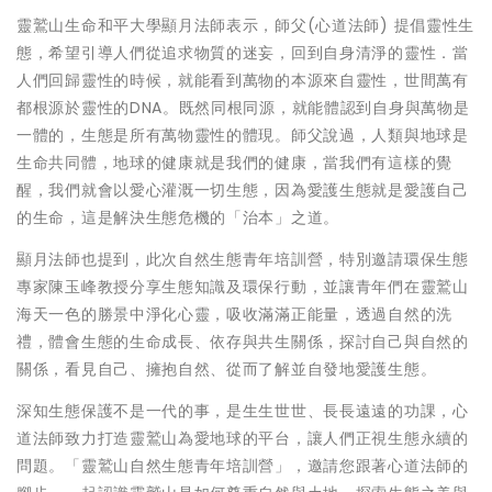
靈鷲山生命和平大學顯月法師表示，師父(心道法師) 提倡靈性生
態，希望引導人們從追求物質的迷妄，回到自身清淨的靈性．當
人們回歸靈性的時候，就能看到萬物的本源來自靈性，世間萬有
都根源於靈性的DNA。既然同根同源，就能體認到自身與萬物是
一體的，生態是所有萬物靈性的體現。師父說過，人類與地球是
生命共同體，地球的健康就是我們的健康，當我們有這樣的覺
醒，我們就會以愛心灌溉一切生態，因為愛護生態就是愛護自己
的生命，這是解決生態危機的「治本」之道。
顯月法師也提到，此次自然生態青年培訓營，特別邀請環保生態
專家陳玉峰教授分享生態知識及環保行動，並讓青年們在靈鷲山
海天一色的勝景中淨化心靈，吸收滿滿正能量，透過自然的洗
禮，體會生態的生命成長、依存與共生關係，探討自己與自然的
關係，看見自己、擁抱自然、從而了解並自發地愛護生態。
深知生態保護不是一代的事，是生生世世、長長遠遠的功課，心
道法師致力打造靈鷲山為愛地球的平台，讓人們正視生態永續的
問題。「靈鷲山自然生態青年培訓營」，邀請您跟著心道法師的