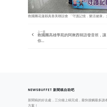
救國團花蓮縣真善美聯誼會 「守護記憶．樂活健康」
上一篇
救國團高雄學苑的阿揪西韓語發音班，讓
你...
NEWSBUFFET 新聞稿自助吧
新聞稿的好去處，三分鐘上稿完成，最快接觸最多讀
方案！