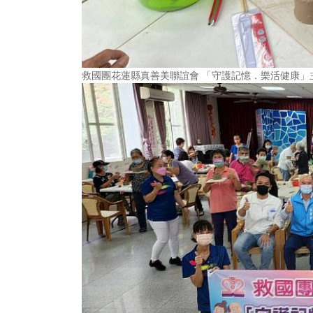
救國團花蓮縣真善美聯誼會 「守護記憶．樂活健康」