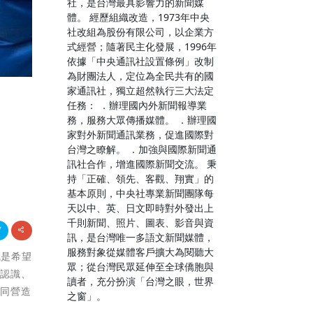
社，是台灣最具影響力的新聞媒
體。 經歷組織改造，1973年中央
社改組為股份有限公司，以企業方
式經營；隨著民主化發展，1996年
依據「中央通訊社設置條例」改制
為財團法人，定位為全民共有的國
家通訊社，獨立超然執行三大法定
任務： ．辦理國內外新聞報導業
健
務，服務大眾傳播媒體。 ．辦理國
家對外新聞通訊業務，促進國際對
台灣之瞭解。 ．加強與國際新聞通
訊社合作，增進國際新聞交流。 秉
持「正確、領先、客觀、翔實」的
基本原則，中央社專業新聞團隊每
天以中、英、日文即時對外發出上
千則新聞、照片、圖表、影音與資
訊，是台灣唯一多語文新聞媒體，
服務對象從媒體客戶擴大為閱聽大
就是希望
眾；從台灣民眾延伸至全球僑胞與
之認識、
讀者，充分扮演「台灣之眼，世界
共同營造
之窗」。