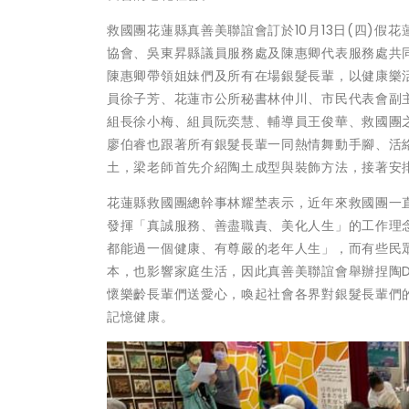
救國團花蓮縣真善美聯誼會訂於10月13日(四)
協會、吳東昇縣議員服務處及陳惠卿代表服務處共
陳惠卿帶領姐妹們及所有在場銀髮長輩，以健康樂
員徐子芳、花蓮市公所秘書林仲川、市民代表會副
組長徐小梅、組員阮奕慧、輔導員王俊華、救國團
廖伯睿也跟著所有銀髮長輩一同熱情舞動手腳、活
土，梁老師首先介紹陶土成型與裝飾方法，接著安排
花蓮縣救國團總幹事林耀埜表示，近年來救國團一
發揮「真誠服務、善盡職責、美化人生」的工作理
都能過一個健康、有尊嚴的老年人生」，而有些民
本，也影響家庭生活，因此真善美聯誼會舉辦捏陶D
懷樂齡長輩們送愛心，喚起社會各界對銀髮長輩們
記憶健康。