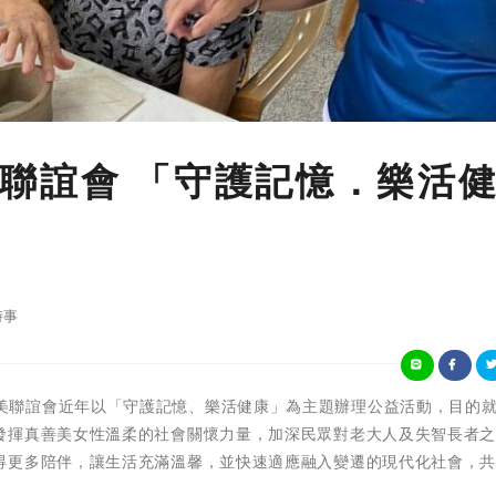
聯誼會 「守護記憶．樂活
時事
救國團真善美聯誼會近年以「守護記憶、樂活健康」為主題辦理公益活動，目的
發揮真善美女性溫柔的社會關懷力量，加深民眾對老大人及失智長者
得更多陪伴，讓生活充滿溫馨，並快速適應融入變遷的現代化社會，