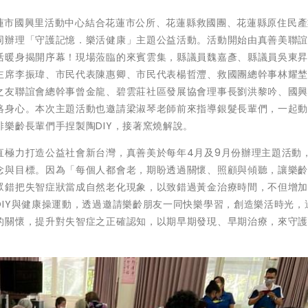
假花蓮市國興里活動中心結合花蓮市公所、花蓮縣救國團、花蓮縣原住民
同辦理「守護記憶．樂活健康」主題公益活動。活動開始由真善美聯
活暖身揭開序幕！現場蒞臨的來賓雲集，縣議員魏嘉彥、縣議員吳東
主席李振瑋、市民代表陳惠卿、市民代表楊哲灃、救國團總幹事林耀
之友聯誼會總幹事曾金龍、碧雲莊社區發展協會理事長劉洪黎吟、國
絡身心。本次主題活動也邀請梁淑琴老師前來指導銀髮長輩們，一起
樂齡長輩們手捏製陶DIY，接著窯燒解說。
直極力打造公益社會新台灣，真善美於每年4月及9月份辦理主題活動
念與目標。因為「每個人都會老，期盼透過關懷、照顧與傾聽，讓樂
眾錯把失智症狀當成自然老化現象，以致錯過黃金治療時間，不但增
IY與健康操運動，透過邀請樂齡朋友一同快樂學習，創造樂活時光，
的關懷，提升對失智症之正確認知，以期早期發現、早期治療，來守護