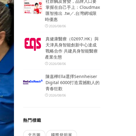
社群觸及會變，品牌入口要
掌握在自己手上：Cloudmax
匯智推出 .tw／.台灣網域限
時優惠
2026/08/06
真健康醫療（02697.HK）與
天津具身智能創新中心達成
戰略合作 共建具身智能醫療
產業生態
2026/08/06
陳嘉樺Ella選擇Sennheiser
Digital 6000打造震撼動人的
青春狂歡
2026/08/06
熱門標籤
北市圖
國際發明展