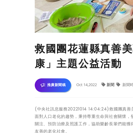
救國團花蓮縣真善美
康」主題公益活動
Oct 14,2022
新聞
新聞
推廣新聞稿
(中央社訊息服務20221014 14:04:24)
面對人口老化的趨勢，秉持尊重生命與社會關懷，
關注、預防治療及照護工作，協助樂齡長輩們能獲
友善的老化社會。