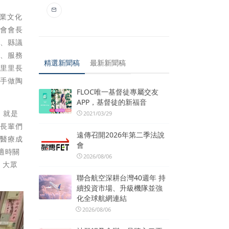
產業文化
誼會會長
昇、縣議
埜、服務
精選新聞稿
最新新聞稿
興里里長
動手做陶
FLOC唯一基督徒專屬交友
APP，基督徒的新福音
，就是
2021/03/29
齡長輩們
遠傳召開2026年第二季法說
加醫療成
會
適時關
2026/08/06
 大眾
聯合航空深耕台灣40週年 持
續投資市場、升級機隊並強
化全球航網連結
2026/08/06