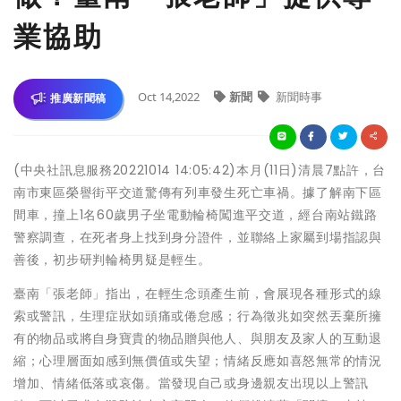
業協助
Oct 14,2022
新聞
新聞時事
推廣新聞稿
(中央社訊息服務20221014 14:05:42)本月(11日)清晨7點許，台
南市東區榮譽街平交道驚傳有列車發生死亡車禍。據了解南下區
間車，撞上1名60歲男子坐電動輪椅闖進平交道，經台南站鐵路
警察調查，在死者身上找到身分證件，並聯絡上家屬到場指認與
善後，初步研判輪椅男疑是輕生。
臺南「張老師」指出，在輕生念頭產生前，會展現各種形式的線
索或警訊，生理症狀如頭痛或倦怠感；行為徵兆如突然丟棄所擁
有的物品或將自身寶貴的物品贈與他人、與朋友及家人的互動退
縮；心理層面如感到無價值或失望；情緒反應如喜怒無常的情況
增加、情緒低落或哀傷。當發現自己或身邊親友出現以上警訊