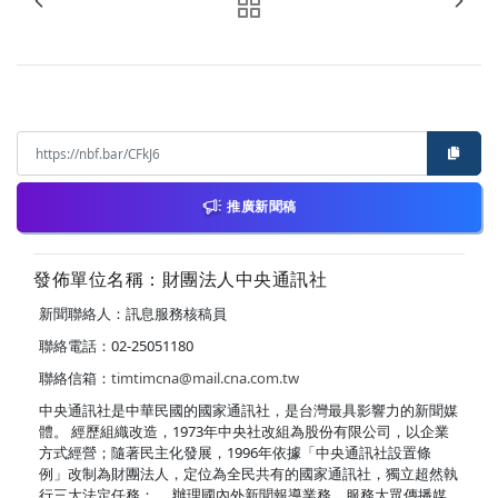
推廣新聞稿
發佈單位名稱：財團法人中央通訊社
新聞聯絡人：訊息服務核稿員
聯絡電話：02-25051180
聯絡信箱：
timtimcna@mail.cna.com.tw
中央通訊社是中華民國的國家通訊社，是台灣最具影響力的新聞媒
體。 經歷組織改造，1973年中央社改組為股份有限公司，以企業
方式經營；隨著民主化發展，1996年依據「中央通訊社設置條
例」改制為財團法人，定位為全民共有的國家通訊社，獨立超然執
行三大法定任務： ．辦理國內外新聞報導業務，服務大眾傳播媒