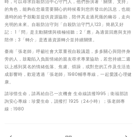
時，可以尋求自殺防治中心守門人，他們扮演著「關懷、支持」
的角色，能夠在您最需要關心的時候看到您所發出的訊息，也能
適時的給予鼓勵並提供資源協助，陪伴其走過死蔭的幽谷，走向
光明的未來。自殺防治守則「自殺防治守門人123」簡易又好
記： 1「問」是主動關懷與積極傾聽；2「應」為適當回應與支持
陪伴；3「轉介」是透過資源轉介並持續關懷。
臺南「張老師」呼籲社會大眾重視自殺議題，多多關心與陪伴身
旁的人，鼓勵陷入負面情緒的親友尋求專業協助，若您持續二週
以上感到莫名的情緒低落、焦慮、煩躁，或對您的工作及生活造
成影響時，歡迎透過「張老師」1980輔導專線，一起愛護心理健
康。
請珍惜生命，請再給自己一次機會 生命線請撥1995；衛福部諮
詢安心專線：珍愛生命，請撥打 1925（24小時）；張老師專
線：1980