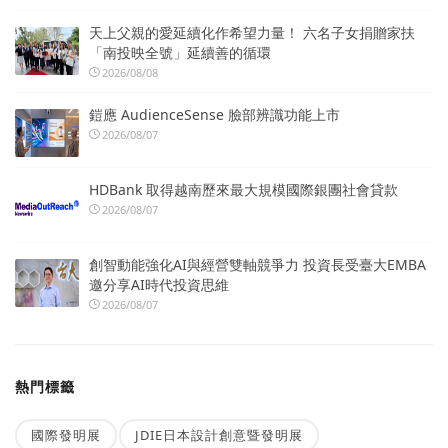
天上父親的愛延續化作希望力量！ 六名子女捐贈家扶
「南投映全號」延續善的循環
2026/08/08
鎧應 AudienceSense 臉部辨識功能上市
2026/08/07
HDBank 取得越南歷來最大規模國際銀團社會貸款
2026/08/07
創智動能強化AI與經營雙軸競爭力 投資長受臺大EMBA
邀分享AI時代投資思維
2026/08/07
熱門標籤
國際發明展
JDIE日本設計創意暨發明展