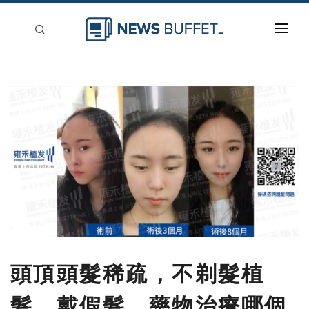
回到首頁
新聞稿分類
登入
刊登
頭頂頭髮稀疏，不剃髮植
髮、戴假髮、藥物治療哪個