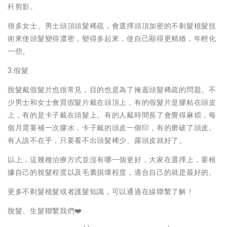
杆剪影。
很多女士、男士頭頂頭髮稀疏，會選擇頭頂加密的不剃髮植髮技
術來使頭髮變得濃密，變得多起來，使自己顯得更精緻，年輕化
一些。
3.假髮
脫髮戴假髮片也很常見，目的也是為了掩蓋頭髮稀疏的問題。不
少男士和女士會買假髮片戴在頭頂上，有的假髮片是膠粘在頭皮
上，有的是卡子戴在頭髮上。有的人戴時間長了會覺得麻煩，每
個月需要補一次膠水，卡子戴的頭皮一個印，有的磨破了頭皮。
有人說不在乎，只要看不出頭髮稀少、露頭皮就好了。
以上，這幾種治療方式並沒有哪一個更好，大家在選擇上，要根
據自己的脫髮程度以及毛囊損壞程度，適合自己的就是最好的。
更多不剃髮植髮或者護髮知識，可以通過在線聯繫了解！
脫髮、生髮聯繫我們❤️