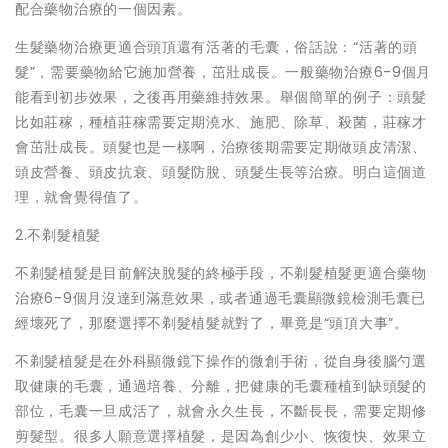
配合藥物治療的一個因素。
生髮藥物治療更適合頭頂還有活著的毛囊，俗話說：“活著的頭
髮”，需要藥物給它施加營養，茁壯成長。一般藥物治療6-9個月
能看到初步效果，之後再用藥維持效果。舉個簡單的例子：頭髮
比如莊稼，種植莊稼需要定期澆水、施肥、除草、殺菌，莊稼才
會茁壯成長。頭髮也是一樣啊，治療後期需要定期做頭皮清潔、
頭皮營養、頭皮抗衰、頭髮防脫、頭髮生長等治療。明白這個道
理，就會覺得值了。
2.不剃髮植髮
不剃髮植髮是目前解決脫髮的終極手段，不剃髮植髮更適合藥物
治療6-9個月沒達到滿意效果，或者通過毛囊顯微鏡檢測毛囊已
經壞死了，那麼選擇不剃髮植髮就對了，畢竟是“頭頂大事”。
不剃髮植髮是在外科顯微鏡下操作的微創手術，從自身後腦勺選
取健康的毛囊，通過培養、分離，把健康的毛囊種植到缺頭髮的
部位，毛囊一旦成活了，就會永久生長，不斷長長，需要定期修
剪髮型。很多人願意選擇植髮，是因為創少小、恢復快、效果立