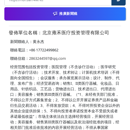
推廣新聞稿
發佈單位名稱：北京雍禾医疗投资管理有限公司
新聞聯絡人：黄永杰
聯絡電話：+86 17722499862
聯絡信箱：
2863244597@qq.com
经营范围包括投资管理；医院管理（不含诊疗活动）；医学研究
（不含诊疗活动）；技术开发、技术转让；计算机技术培训（不得
面向全国招生）；会议服务；承办展览展示活动；设计、制作、代
理、发布广告；经济贸易咨询；销售I、II类医疗器械、化妆品、日
用品、针纺织品、工艺品；货物进出口、技术进出口、代理进出
口；美容服务；销售第III类医疗器械。（“1、未经有关部门批准，
不得以公开方式募集资金；2、不得以公开开展证券类产品和金融
衍生品交易活动；3、不得发放贷款；4、不得对所投资企业以外的
其他企业提供担保；5、不得向投资者承诺投资本金不受损失或者
承诺最低收益”；市场主体依法自主选择经营项目，开展经营活
动；美容服务、销售第III类医疗器械以及依法须经批准的项目，经
相关部门批准后依批准的内容开展经营活动；不得从事国家