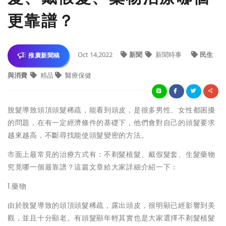
更靠譜？
Oct 14,2022
新聞
新聞時事
民生
推廣新聞稿
與消費
精品
醫療保健
脫髮導致頭頂頭髮稀疏，能看到頭皮，是很多男性、女性都困擾
的問題，在有一定經濟條件的基礎下，他們會對自己的頭髮要求
越來越高，不斷尋找能使頭髮變密的方法。
市面上最常見的治療方式有：不剃髮植髮、戴假髮套、生髮藥物
究竟哪一個最靠譜？這篇文章給大家詳細介紹一下：
1.藥物
由於脫髮導致的頭頂頭髮稀疏，露出頭皮，很明顯已經影響到美
觀，並且十分顯老。有頭髮顯年輕其實也是大家選擇不剃髮植髮