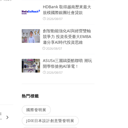
HDBank 取得越南歷來最大
規模國際銀團社會貸款
2026/08/07
創智動能強化AI與經營雙軸
競爭力 投資長受臺大EMBA
邀分享AI時代投資思維
2026/08/07
ASUSx三麗鷗耍酷聯萌 潮玩
開學祭搶抱AI筆電！
2026/08/07
熱門標籤
國際發明展
篇
.
JDIE日本設計創意暨發明展