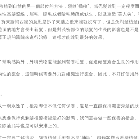
移植到自體的另一個部位的方法，類似"插秧"。當禿髮達到一定程度
性高髮際線，眉毛，睫毛或者陰毛稀疏或缺失，以及重造“美人尖”、
，拆東牆補西牆的意思是拆了東牆之後東牆就沒有了，但是免剃髮植髮
禿頂的地方會長出新髮，但是對茂密部位的頭髮的生長的影響也是不
擇正規的醫院來進行治療，這樣才能達到最好的效果。
了幫助感染外，外噴藥物還能起到營養毛髮，促進頭髮癒合生長的作
物性的癒合，這個時候需要外力對組織進行癒合。因此，不好好使用
鬆。
以一勞永逸了，後期即使不做任何保養，還是一直能保持濃密秀髮的
果想要保持免剃髮植髮術後最好的狀態，我們需要做一些保養的措施
去除油脂等也是可以安排上的。
一定要了解這些。知道植髮手術並不是”神話“，能夠客觀地看待植髮