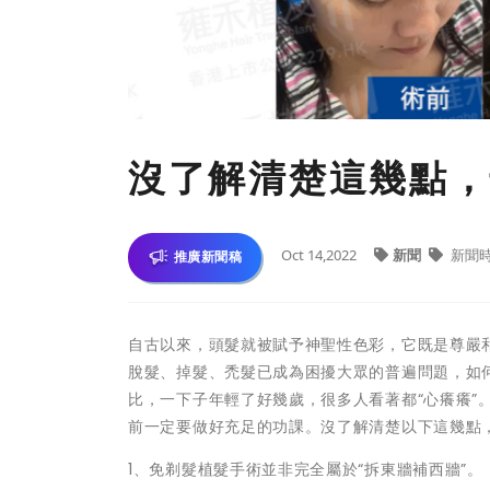
沒了解清楚這幾點，
Oct 14,2022
新聞
新聞
推廣新聞稿
自古以來，頭髮就被賦予神聖性色彩，它既是尊嚴
脫髮、掉髮、禿髮已成為困擾大眾的普遍問題，如
比，一下子年輕了好幾歲，很多人看著都“心癢癢”
前一定要做好充足的功課。沒了解清楚以下這幾點
1、免剃髮植髮手術並非完全屬於“拆東牆補西牆”。