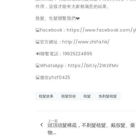
作用，這樣才能有大家都滿意的結果。
脫髮、生髮聯繫我們❤️
💻Facebook：https://www.facebook.com/y
💻官方網址：http://www.zhifa.hk/
️🔊聯繫電話：19925224895
💻WhatsApp：https://bit.ly/2WzlfMv
💻微信yhzf0425
植髮效果
植髮技術
植髮
免剃髮植髮
上一篇
頭頂頭髮稀疏，不剃髮植髮、戴假髮、藥
物...