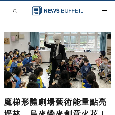
回到首頁
新聞稿分類
登入
刊登
魔梯形體劇場藝術能量點亮
坪林、烏來帶來創意火花！