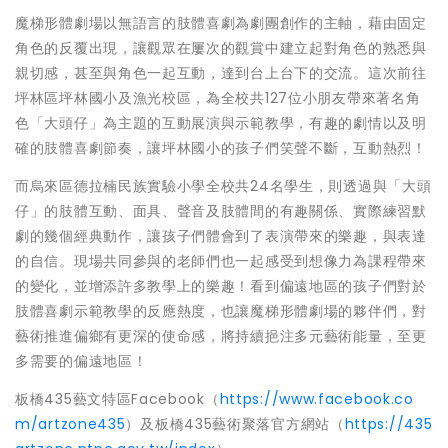
魔梯形體劇場以無語言的肢體喜劇為劇團創作的主軸，藉由固定
角色的反覆出現，讓觀眾在屢次的觀賞中建立起對角色的熟悉與
親切感，甚至與角色一起互動，達到台上台下的交流。這次前往
坪林區坪林國小及漁光校區，為全校共127位小朋友帶來著名角
色「大頭仔」為主題的互動展演與示範教學，有趣的劇情以及明
確的肢體喜劇節奏，讓坪林國小的孩子們笑聲不斷，互動熱烈！
而烏來區德拉楠民族實驗小學全校共24名學生，則透過與「大頭
仔」的肢體互動、面具、聲音及肢體間的有趣關係、實際練習默
劇的幾個經典動作，讓孩子們體會到了表演帶來的樂趣，與表達
的自信。現場共同參與的老師們也一起感受到想像力為課程帶來
的變化，並增添許多教學上的樂趣！看到偏遠地區的孩子們對於
肢體喜劇示範教學的反應熱度，也讓魔梯形體劇場的夥伴們，對
藝術推進偏鄉有更深的使命感，將持續挹注多元藝術能量，至更
多需要的偏遠地區！
板橋435藝文特區Facebook（
https://www.facebook.co
m/artzone435
）及板橋435藝術聚落官方網站（
https://435