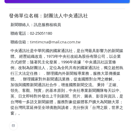
發佈單位名稱：財團法人中央通訊社
新聞聯絡人：訊息服務核稿員
聯絡電話：02-25051180
聯絡信箱：
timtimcna@mail.cna.com.tw
中央通訊社是中華民國的國家通訊社，是台灣最具影響力的新聞媒
體。 經歷組織改造，1973年中央社改組為股份有限公司，以企業
方式經營；隨著民主化發展，1996年依據「中央通訊社設置條
例」改制為財團法人，定位為全民共有的國家通訊社，獨立超然執
行三大法定任務： ．辦理國內外新聞報導業務，服務大眾傳播媒
體。 ．辦理國家對外新聞通訊業務，促進國際對台灣之瞭解。 ．
加強與國際新聞通訊社合作，增進國際新聞交流。 秉持「正確、
領先、客觀、翔實」的基本原則，中央社專業新聞團隊每天以中、
英、日文即時對外發出上千則新聞、照片、圖表、影音與資訊，是
台灣唯一多語文新聞媒體，服務對象從媒體客戶擴大為閱聽大眾；
從台灣民眾延伸至全球僑胞與讀者，充分扮演「台灣之眼，世界之
窗」。