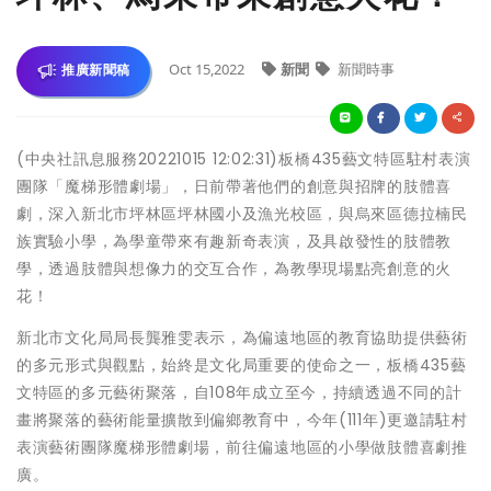
Oct 15,2022
新聞
新聞時事
推廣新聞稿
(中央社訊息服務20221015 12:02:31)板橋435藝文特區駐村表演
團隊「魔梯形體劇場」，日前帶著他們的創意與招牌的肢體喜
劇，深入新北市坪林區坪林國小及漁光校區，與烏來區德拉楠民
族實驗小學，為學童帶來有趣新奇表演，及具啟發性的肢體教
學，透過肢體與想像力的交互合作，為教學現場點亮創意的火
花！
新北市文化局局長龔雅雯表示，為偏遠地區的教育協助提供藝術
的多元形式與觀點，始終是文化局重要的使命之一，板橋435藝
文特區的多元藝術聚落，自108年成立至今，持續透過不同的計
畫將聚落的藝術能量擴散到偏鄉教育中，今年(111年)更邀請駐村
表演藝術團隊魔梯形體劇場，前往偏遠地區的小學做肢體喜劇推
廣。