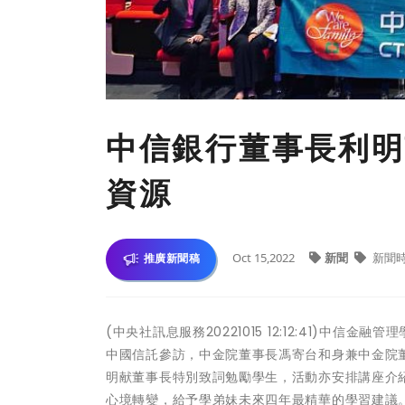
中信銀行董事長利明
資源
Oct 15,2022
新聞
新聞
推廣新聞稿
(中央社訊息服務20221015 12:12:41)中
中國信託參訪，中金院董事長馮寄台和身兼中金院
明献董事長特別致詞勉勵學生，活動亦安排講座介
心境轉變，給予學弟妹未來四年最精華的學習建議