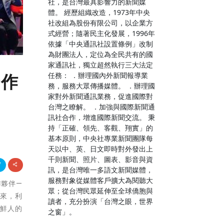
社，是台灣最具影響力的新聞媒
體。 經歷組織改造，1973年中央
社改組為股份有限公司，以企業方
式經營；隨著民主化發展，1996年
依據「中央通訊社設置條例」改制
為財團法人，定位為全民共有的國
家通訊社，獨立超然執行三大法定
任務： ．辦理國內外新聞報導業
合作
務，服務大眾傳播媒體。 ．辦理國
家對外新聞通訊業務，促進國際對
台灣之瞭解。 ．加強與國際新聞通
訊社合作，增進國際新聞交流。 秉
持「正確、領先、客觀、翔實」的
基本原則，中央社專業新聞團隊每
天以中、英、日文即時對外發出上
千則新聞、照片、圖表、影音與資
訊，是台灣唯一多語文新聞媒體，
服務對象從媒體客戶擴大為閱聽大
作夥伴—
眾；從台灣民眾延伸至全球僑胞與
到來，利
讀者，充分扮演「台灣之眼，世界
新鮮人的
之窗」。