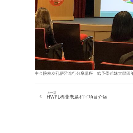
中金院校友孔薪雅進行分享講座，給予學弟妹大學四年
上一篇
HWPL棉蘭老島和平項目介紹