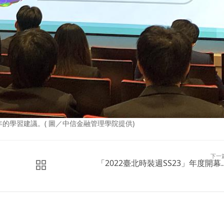
的學習建議。( 圖／中信金融管理學院提供)
下一
「2022臺北時裝週SS23」年度開幕..