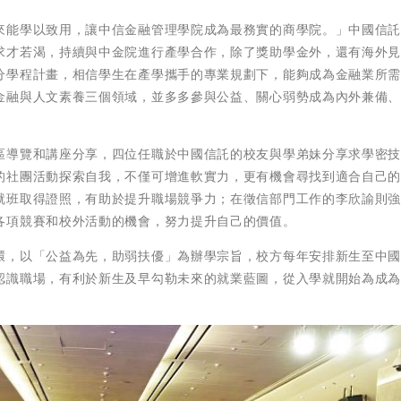
來能學以致用，讓中信金融管理學院成為最務實的商學院。」中國信
求才若渴，持續與中金院進行產學合作，除了獎助學金外，還有海外
分學程計畫，相信學生在產學攜手的專業規劃下，能夠成為金融業所
金融與人文素養三個領域，並多多參與公益、關心弱勢成為內外兼備
區導覽和講座分享，四位任職於中國信託的校友與學弟妹分享求學密
的社團活動探索自我，不僅可增進軟實力，更有機會尋找到適合自己
就班取得證照，有助於提升職場競爭力；在徵信部門工作的李欣諭則
各項競賽和校外活動的機會，努力提升自己的價值。
環，以「公益為先，助弱扶優」為辦學宗旨，校方每年安排新生至中
認識職場，有利於新生及早勾勒未來的就業藍圖，從入學就開始為成