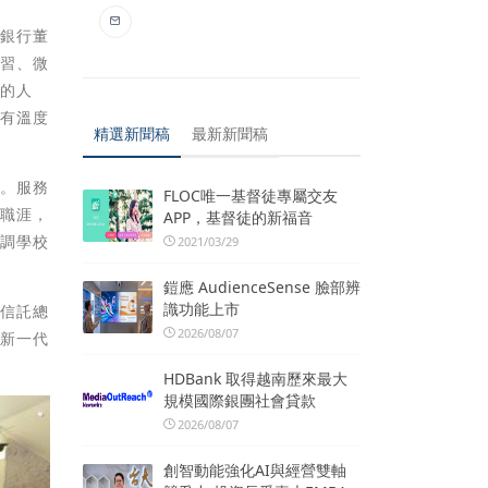
託銀行董
見習、微
需的人
、有溫度
精選新聞稿
最新新聞稿
技。服務
FLOC唯一基督徒專屬交友
的職涯，
APP，基督徒的新福音
強調學校
2021/03/29
鎧應 AudienceSense 臉部辨
識功能上市
國信託總
2026/08/07
為新一代
HDBank 取得越南歷來最大
規模國際銀團社會貸款
2026/08/07
創智動能強化AI與經營雙軸