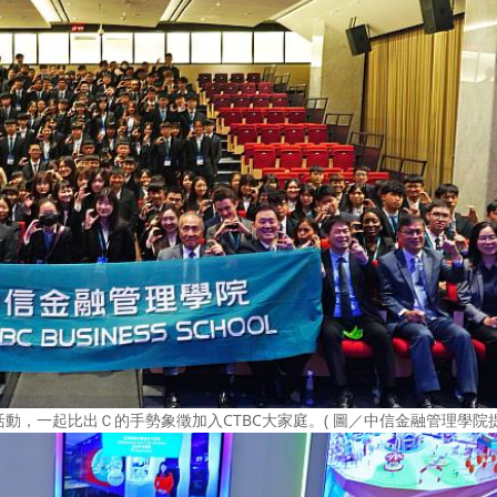
，一起比出Ｃ的手勢象徵加入CTBC大家庭。( 圖／中信金融管理學院提