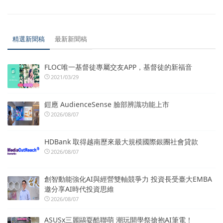
精選新聞稿
最新新聞稿
FLOC唯一基督徒專屬交友APP，基督徒的新福音
2021/03/29
鎧應 AudienceSense 臉部辨識功能上市
2026/08/07
HDBank 取得越南歷來最大規模國際銀團社會貸款
2026/08/07
創智動能強化AI與經營雙軸競爭力 投資長受臺大EMBA
邀分享AI時代投資思維
2026/08/07
ASUSx三麗鷗耍酷聯萌 潮玩開學祭搶抱AI筆電！