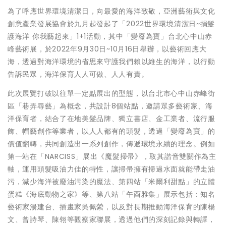
為了呼應世界環境清潔日，向最愛的海洋致敬，亞洲藝術與文化
創意產業發展協會於九月起發起了「2022世界環境清潔日~捐髮
護海洋 你我藝起來」1+1活動，其中「變廢為寶」台北心中山赤
峰藝術展，於2022年9月30日~10月16日舉辦，以藝術回應大
海，透過對海洋環境的省思來守護我們賴以維生的海洋，以行動
告訴民眾，海洋保育人人可做、人人有責。
此次展覽打破以往單一定點展出的型態，以台北市心中山赤峰街
區「巷弄尋藝」為概念，共設計8個站點，邀請眾多藝術家、海
洋保育者，結合了在地美髮品牌、獨立書店、金工業者、流行服
飾、帽藝創作等業者，以人人都有的頭髮，透過「變廢為寶」的
價值翻轉，共同創造出一系列創作，傳遞環境永續的理念。例如
第一站在「NARCISS」展出《魔髮掃帚》，取其諧音雙關作為主
軸，運用頭髮吸油力佳的特性，讓掃帚擁有掃過水面就能帶走油
污，減少海洋被廢油污染的魔法、第四站「米爾利甜點」的立體
蛋糕《海底動物之家》等、第八站「午酉雅集」展示包括：知名
藝術家湯建台、插畫家吳佩縈，以及對長期推動海洋保育的陳楊
文、曾詩琴、陳翎等觀察家聯展，透過他們的深刻記錄與轉譯，