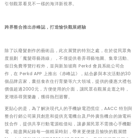
引領觀眾看見不一樣的海洋新視界。
跨界整合推出赤峰誌，打造愉快觀展經驗
除了以廢髮創作的藝術品，此次展覽的特別之處，在於從民眾角
度規劃「魔髮尋藝路線」，不僅提供巷弄尋藝地圖、集章活動、
假日免費導覽行程外，並與新加坡商 Perkd 會員系統公司合
作，在 Perkd APP 上推出《赤峰誌》，結合參與本次活動的30
個品牌店家，囊括食衣住行育樂等六大領域，提供的優惠大禮包
價值超過2000元，方便使用的介面，讓民眾在觀展走逛之時，
更增添尋寶樂趣，獲得熱烈迴響。
更貼心的是，為了解決現代人的手機缺電恐慌症，AACC 特別與
整合行銷公司萊貝創意和提供充電機台及戶外廣告機台的旅電科
技合作，提供共享行動電源租借站，讓參展民眾不需擔心手機斷
電，能盡興紀錄每一個精采時刻，帶來更便捷且愉快的觀展體