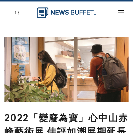
回到首頁
新聞稿分類
登入
刊登
2022「變廢為寶」心中山赤
峰藝術展 佳評如潮展期延長