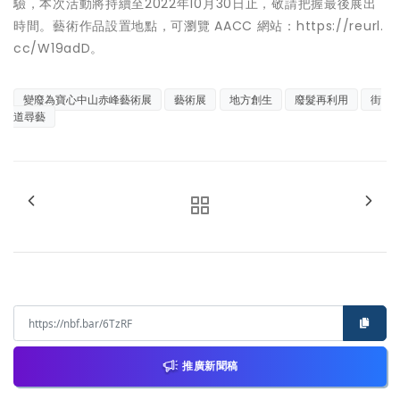
驗，本次活動將持續至2022年10月30日止，敬請把握最後展出
時間。藝術作品設置地點，可瀏覽 AACC 網站：https://reurl.
cc/W19adD。
變廢為寶心中山赤峰藝術展
藝術展
地方創生
廢髮再利用
街
道尋藝
推廣新聞稿