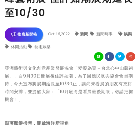
至10/30
Oct 16,2022
新聞
新聞時事
娛樂
推廣新聞稿
休閒活動
藝術娛樂
亞洲藝術與文化創意產業發展協會「變廢為寶－台北心中山藝術
展」，自9月30日開展後佳評如潮，為了回應民眾與協會會員期
待，今天宣布將展期延長至10/30止，讓尚未看展的朋友有充裕
時間安排，並提醒大家：「10月底將是看展最後期限，敬請把握
機會！」
跟著魔髮掃帚，開啟海洋新視角