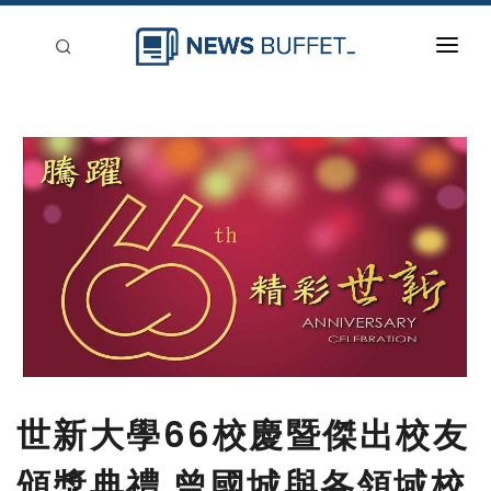
回到首頁
新聞稿分類
登入
刊登
世新大學66校慶暨傑出校友
頒獎典禮 曾國城與各領域校