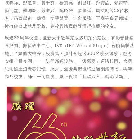
陳錦祥、彭道章、黃千芬、楊荊蓀、劉昌坪、鄭資益、賴家瑩、
簡元堂、羅聰欽、嚴淑姬、阮昭雄、張學舜、周法勛等28位校
友，涵蓋學術、傳播、文藝體育、社會服務、工商等多元領域，
擁有傑出成就及愛校、建校具體貢獻等獲得推薦的校友。
欣逢66周年校慶，世新大學近年完成多項頂尖建設，有影音播客
直播間、數位敘事中心、LVS（LED Virtual Stage）智能攝製基
地、全媒體大樓等，校慶當天預計有超過300名校友返校，也將
安排「賞今團」一一訪問新穎設施，「懷舊團」巡禮校園、舍我
紀念館重溫青春記憶。此外，頒獎典禮也將透過網路轉播，與海
內外校友、師生一同歡慶，獻上祝福「騰躍六六．精彩世新」。