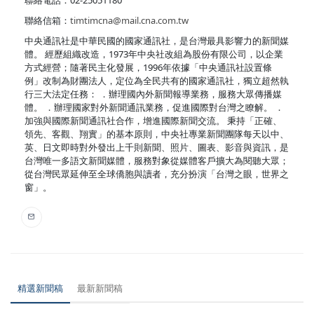
聯絡電話：02-25051180
聯絡信箱：
timtimcna@mail.cna.com.tw
中央通訊社是中華民國的國家通訊社，是台灣最具影響力的新聞媒
體。 經歷組織改造，1973年中央社改組為股份有限公司，以企業
方式經營；隨著民主化發展，1996年依據「中央通訊社設置條
例」改制為財團法人，定位為全民共有的國家通訊社，獨立超然執
行三大法定任務： ．辦理國內外新聞報導業務，服務大眾傳播媒
體。 ．辦理國家對外新聞通訊業務，促進國際對台灣之瞭解。 ．
加強與國際新聞通訊社合作，增進國際新聞交流。 秉持「正確、
領先、客觀、翔實」的基本原則，中央社專業新聞團隊每天以中、
英、日文即時對外發出上千則新聞、照片、圖表、影音與資訊，是
台灣唯一多語文新聞媒體，服務對象從媒體客戶擴大為閱聽大眾；
從台灣民眾延伸至全球僑胞與讀者，充分扮演「台灣之眼，世界之
窗」。
精選新聞稿
最新新聞稿