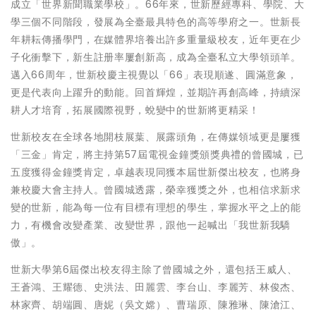
成立「世界新聞職業學校」。66年來，世新歷經專科、學院、大
學三個不同階段，發展為全臺最具特色的高等學府之一。世新長
年耕耘傳播學門，在媒體界培養出許多重量級校友，近年更在少
子化衝擊下，新生註册率屢創新高，成為全臺私立大學領頭羊。
邁入66周年，世新校慶主視覺以「66」表現順遂、圓滿意象，
更是代表向上躍升的動能。回首輝煌，並期許再創高峰，持續深
耕人才培育，拓展國際視野，蛻變中的世新將更精采！
世新校友在全球各地開枝展葉、展露頭角，在傳媒領域更是屢獲
「三金」肯定，將主持第57屆電視金鐘獎頒獎典禮的曾國城，已
五度獲得金鐘獎肯定，卓越表現同獲本屆世新傑出校友，也將身
兼校慶大會主持人。曾國城透露，榮幸獲獎之外，也相信求新求
變的世新，能為每一位有目標有理想的學生，掌握水平之上的能
力，有機會改變產業、改變世界，跟他一起喊出「我世新我驕
傲」。
世新大學第6屆傑出校友得主除了曾國城之外，還包括王威人、
王蒼鴻、王耀德、史洪法、田麗雲、李台山、李麗芳、林俊杰、
林家齊、胡端圓、唐妮（吳文嫦）、曹瑞原、陳雅琳、陳滄江、