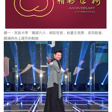
圖一：世新大學「騰躍六六．精彩世新」校慶主視覺，表現順遂、
圓滿與向上躍升的動能