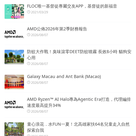
FLOC唯一基督徒專屬交友APP，基督徒的新福音
2021/03/29
AMD公佈2026年第2季財務報告
2026/08/07
防蚊大作戰！臭味滾零DEET防蚊噴霧 長效8小時 貓狗安
心用
2026/08/07
Galaxy Macau and Ant Bank (Macao)
2026/08/07
AMD Ryzen™ AI Halo專為Agentic Era打造，代理編排
速度最高提升34%
2026/08/07
童心浪花．水FUN一夏！北高雄家扶64名兒童走入自然
探索自我