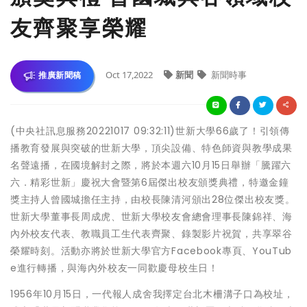
友齊聚享榮耀
Oct 17,2022
新聞
新聞時事
推廣新聞稿
(中央社訊息服務20221017 09:32:11)世新大學66歲了！引領傳
播教育發展與突破的世新大學，頂尖設備、特色師資與教學成果
名聲遠播，在國境解封之際，將於本週六10月15日舉辦「騰躍六
六．精彩世新」慶祝大會暨第6屆傑出校友頒獎典禮，特邀金鐘
獎主持人曾國城擔任主持，由校長陳清河頒出28位傑出校友獎。
世新大學董事長周成虎、世新大學校友會總會理事長陳錦祥、海
內外校友代表、教職員工生代表齊聚、錄製影片祝賀，共享翠谷
榮耀時刻。活動亦將於世新大學官方Facebook專頁、YouTub
e進行轉播，與海內外校友一同歡慶母校生日！
1956年10月15日，一代報人成舍我擇定台北木柵溝子口為校址，