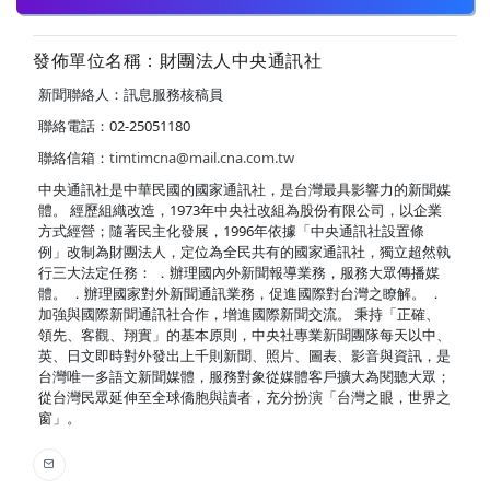
發佈單位名稱：財團法人中央通訊社
新聞聯絡人：訊息服務核稿員
聯絡電話：02-25051180
聯絡信箱：
timtimcna@mail.cna.com.tw
中央通訊社是中華民國的國家通訊社，是台灣最具影響力的新聞媒
體。 經歷組織改造，1973年中央社改組為股份有限公司，以企業
方式經營；隨著民主化發展，1996年依據「中央通訊社設置條
例」改制為財團法人，定位為全民共有的國家通訊社，獨立超然執
行三大法定任務： ．辦理國內外新聞報導業務，服務大眾傳播媒
體。 ．辦理國家對外新聞通訊業務，促進國際對台灣之瞭解。 ．
加強與國際新聞通訊社合作，增進國際新聞交流。 秉持「正確、
領先、客觀、翔實」的基本原則，中央社專業新聞團隊每天以中、
英、日文即時對外發出上千則新聞、照片、圖表、影音與資訊，是
台灣唯一多語文新聞媒體，服務對象從媒體客戶擴大為閱聽大眾；
從台灣民眾延伸至全球僑胞與讀者，充分扮演「台灣之眼，世界之
窗」。