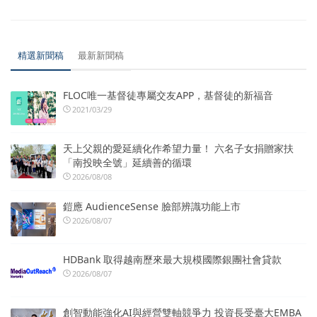
精選新聞稿
最新新聞稿
FLOC唯一基督徒專屬交友APP，基督徒的新福音
2021/03/29
天上父親的愛延續化作希望力量！ 六名子女捐贈家扶
「南投映全號」延續善的循環
2026/08/08
鎧應 AudienceSense 臉部辨識功能上市
2026/08/07
HDBank 取得越南歷來最大規模國際銀團社會貸款
2026/08/07
創智動能強化AI與經營雙軸競爭力 投資長受臺大EMBA