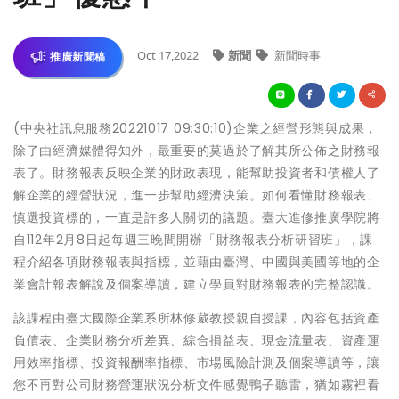
Oct 17,2022
新聞
新聞時事
推廣新聞稿
(中央社訊息服務20221017 09:30:10)企業之經營形態與成果，
除了由經濟媒體得知外，最重要的莫過於了解其所公佈之財務報
表了。財務報表反映企業的財政表現，能幫助投資者和債權人了
解企業的經營狀況，進一步幫助經濟決策。如何看懂財務報表、
慎選投資標的，一直是許多人關切的議題。臺大進修推廣學院將
自112年2月8日起每週三晚間開辦「財務報表分析研習班」，課
程介紹各項財務報表與指標，並藉由臺灣、中國與美國等地的企
業會計報表解說及個案導讀，建立學員對財務報表的完整認識。
該課程由臺大國際企業系所林修葳教授親自授課，內容包括資產
負債表、企業財務分析差異、綜合損益表、現金流量表、資產運
用效率指標、投資報酬率指標、市場風險計測及個案導讀等，讓
您不再對公司財務營運狀況分析文件感覺鴨子聽雷，猶如霧裡看