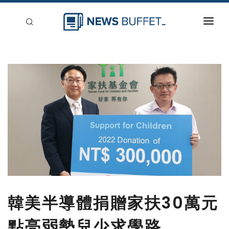
回到首頁
新聞稿分類
登入
刊登
韓美半導體捐贈家扶30萬元
點亮弱勢兒少求學路