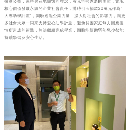
投身公益，秉持著在地關懷的理念，看見弱勢家庭的困難，實現
核心價值發展永續的企業社會責任，拋磚引玉捐款30萬元作為”
大專助學計畫”，期盼透過企業力量，擴大對社會的影響力，讓更
多社會大眾一同來支持愛心助學計畫，避免貧困家庭無力因應疫
情所造成的衝擊，無法繼續完成學業，期盼能幫助弱勢兒少都能
持續學習及安心生活。