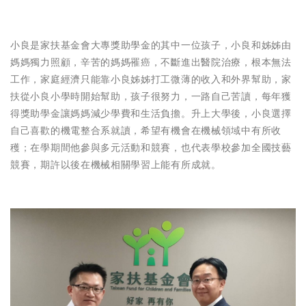
小良是家扶基金會大專獎助學金的其中一位孩子，小良和姊姊由
媽媽獨力照顧，辛苦的媽媽罹癌，不斷進出醫院治療，根本無法
工作，家庭經濟只能靠小良姊姊打工微薄的收入和外界幫助，家
扶從小良小學時開始幫助，孩子很努力，一路自己苦讀，每年獲
得獎助學金讓媽媽減少學費和生活負擔。升上大學後，小良選擇
自己喜歡的機電整合系就讀，希望有機會在機械領域中有所收
穫；在學期間他參與多元活動和競賽，也代表學校參加全國技藝
競賽，期許以後在機械相關學習上能有所成就。