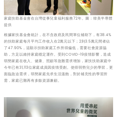
家庭扶助基金會在台灣從事兒童福利服務72年。圖：韓美半導體
提供
根據家扶基金會統計，在不含政府及民間單位補助下，有38.4%
的扶助家庭每月平均工作收入在2萬元以下；2到3.5萬元間者佔
了47.90%，這顯示扶助家庭工作所得偏低，需要社會資源協
助，方足以維持家庭穩定運作。受到COVID-19疫情影響，造成
弱勢家庭在收入、健康、照顧等急難需求增加，家扶扶助家庭中
今年已有31,113位家庭成員因疫情受創。使得弱勢兒少的學習，更
面臨急迫需求，弱勢家庭先求生活溫飽，對於補充性的學習所
需，家庭已難再有多餘資源兼顧。