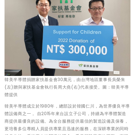
韓美半導體捐贈家扶基金會30萬元，由台灣地區董事長吳榮朱
(左)贈與家扶基金會執行長周大堯(右)代表接受。圖：韓美半導
體提供
韓美半導體成立於1980年，總部設於韓國仁川，為世界優良半導
體設備商之一， 自2015年來台設立子公司，持續為半導體製造
商提供最優良的設備。為全台服務提供最佳的製造設備及保養，
更培養多位專精人員提供專業且迅速的服務，在深耕專業的同時