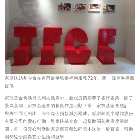
家庭扶助基金會在台灣從事兒童福利服務72年。圖：韓美半導體
提供
家扶基金會執行長周大堯表示，新冠疫情影響了各行各業，除了
景氣衰弱，家扶基金會的捐款亦是明顯下滑，家扶基金會統計，
與去年同期相比，今年迄今捐款減少兩成。感謝韓美半導體股份
有限公司的愛心行動，與家扶基金會一起幫助弱勢家庭度過難
關，每一份愛心對受助家庭而言都如同雪中送炭一般寶貴，幫助
弱勢兒少能夠安心生活和就學。