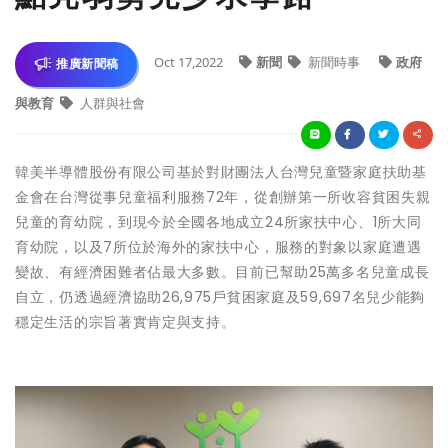
Oct 17,2022
新聞
新聞時事
政府
推廣新聞稿
與教育
人群與社會
韓美半導體股份有限公司基於對財團法人台灣兒童暨家庭扶助基
金會在台灣從事兒童福利服務72年，從創辦第一所收容貧困失親
兒童的育幼院，到現今於全國各地成立24所家扶中心、1所大同
育幼院，以及7所位於海外的家扶中心，服務的對象以家庭遭遇
變故、有經濟困難者佔最大多數。目前已幫助25萬多名兒童成長
自立，仍透過經濟協助26,975戶貧困家庭及59,697名兒少能夠
穩定生活的宗旨著實肯定與支持。