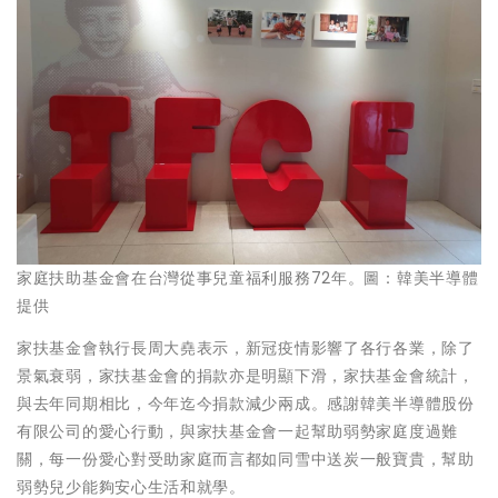
家庭扶助基金會在台灣從事兒童福利服務72年。圖：韓美半導體
提供
家扶基金會執行長周大堯表示，新冠疫情影響了各行各業，除了
景氣衰弱，家扶基金會的捐款亦是明顯下滑，家扶基金會統計，
與去年同期相比，今年迄今捐款減少兩成。感謝韓美半導體股份
有限公司的愛心行動，與家扶基金會一起幫助弱勢家庭度過難
關，每一份愛心對受助家庭而言都如同雪中送炭一般寶貴，幫助
弱勢兒少能夠安心生活和就學。