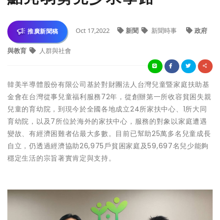
Oct 17,2022
新聞
新聞時事
政府
推廣新聞稿
與教育
人群與社會
韓美半導體股份有限公司基於對財團法人台灣兒童暨家庭扶助基
金會在台灣從事兒童福利服務72年，從創辦第一所收容貧困失親
兒童的育幼院，到現今於全國各地成立24所家扶中心、1所大同
育幼院，以及7所位於海外的家扶中心，服務的對象以家庭遭遇
變故、有經濟困難者佔最大多數。目前已幫助25萬多名兒童成長
自立，仍透過經濟協助26,975戶貧困家庭及59,697名兒少能夠
穩定生活的宗旨著實肯定與支持。