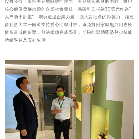
投身公益，秉持著在地關懷的理念，看見弱勢家庭的困難，實現
核心價值發展永續的企業社會責任，拋磚引玉捐款30萬元作為”
大專助學計畫”，期盼透過企業力量，擴大對社會的影響力，讓更
多社會大眾一同來支持愛心助學計畫，避免貧困家庭無力因應疫
情所造成的衝擊，無法繼續完成學業，期盼能幫助弱勢兒少都能
持續學習及安心生活。