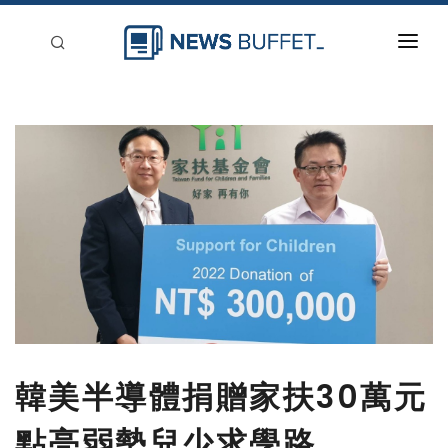
回到首頁
新聞稿分類
登入
刊登
韓美半導體捐贈家扶30萬元
點亮弱勢兒少求學路