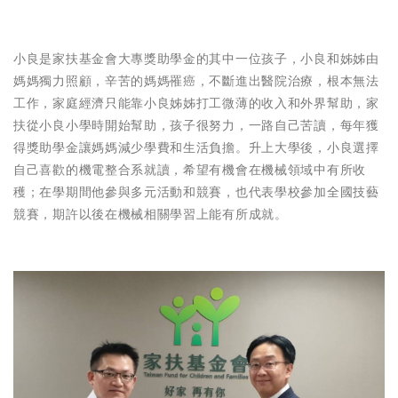
小良是家扶基金會大專獎助學金的其中一位孩子，小良和姊姊由
媽媽獨力照顧，辛苦的媽媽罹癌，不斷進出醫院治療，根本無法
工作，家庭經濟只能靠小良姊姊打工微薄的收入和外界幫助，家
扶從小良小學時開始幫助，孩子很努力，一路自己苦讀，每年獲
得獎助學金讓媽媽減少學費和生活負擔。升上大學後，小良選擇
自己喜歡的機電整合系就讀，希望有機會在機械領域中有所收
穫；在學期間他參與多元活動和競賽，也代表學校參加全國技藝
競賽，期許以後在機械相關學習上能有所成就。