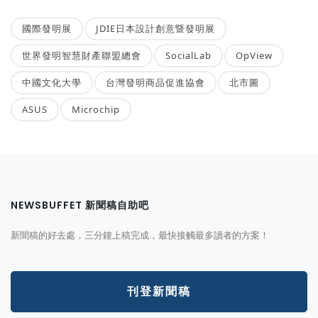
國際發明展
JDIE日本設計創意暨發明展
世界發明智慧財產聯盟總會
SocialLab
OpView
中國文化大學
台灣發明商品促進協會
北市圖
ASUS
Microchip
NEWSBUFFET 新聞稿自助吧
新聞稿的好去處，三分鐘上稿完成，最快接觸最多讀者的方案！
刊登新聞稿