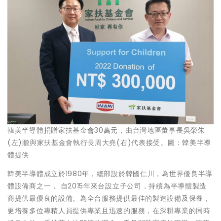
韓美半導體捐贈家扶基金會30萬元，由台灣地區董事長吳榮朱
(左)贈與家扶基金會執行長周大堯(右)代表接受。圖：韓美半導
體提供
韓美半導體成立於1980年，總部設於韓國仁川，為世界優良半導
體設備商之一， 自2015年來台設立子公司，持續為半導體製造
商提供最優良的設備。為全台服務提供最佳的製造設備及保養，
更培養多位專精人員提供專業且迅速的服務，在深耕專業的同時