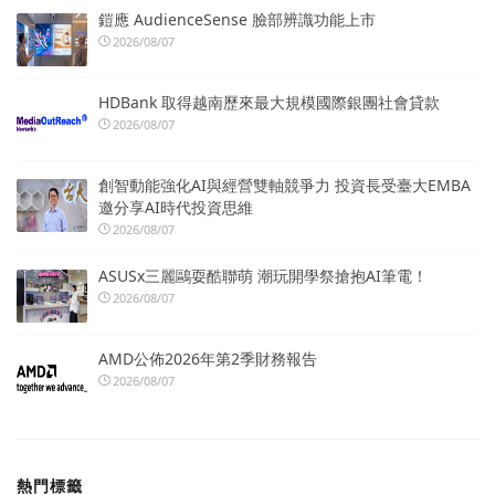
鎧應 AudienceSense 臉部辨識功能上市
2026/08/07
HDBank 取得越南歷來最大規模國際銀團社會貸款
2026/08/07
創智動能強化AI與經營雙軸競爭力 投資長受臺大EMBA
邀分享AI時代投資思維
2026/08/07
ASUSx三麗鷗耍酷聯萌 潮玩開學祭搶抱AI筆電！
2026/08/07
AMD公佈2026年第2季財務報告
2026/08/07
熱門標籤