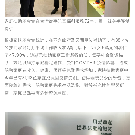
家庭扶助基金會在台灣從事兒童福利服務72年。圖：韓美半導體
提供
根據家扶基金會統計，在不含政府及民間單位補助下，有38.4%
的扶助家庭每月平均工作收入在2萬元以下；2到3.5萬元間者佔
了47.90%，這顯示扶助家庭工作所得偏低，需要社會資源協
助，方足以維持家庭穩定運作。受到COVID-19疫情影響，造成
弱勢家庭在收入、健康、照顧等急難需求增加，家扶扶助家庭中
今年已有31,113位家庭成員因疫情受創。使得弱勢兒少的學習，更
面臨急迫需求，弱勢家庭先求生活溫飽，對於補充性的學習所
需，家庭已難再有多餘資源兼顧。