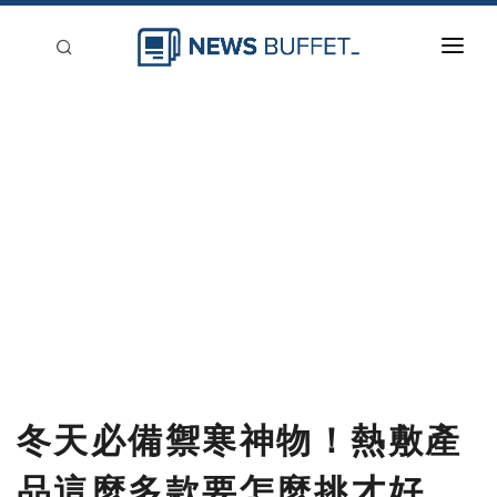
回到首頁
新聞稿分類
登入
刊登
冬天必備禦寒神物！熱敷產
品這麼多款要怎麼挑才好