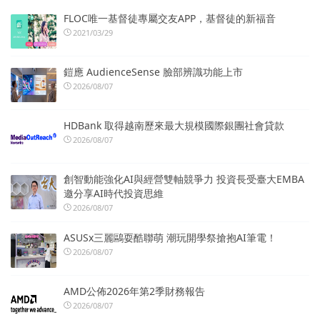
FLOC唯一基督徒專屬交友APP，基督徒的新福音
2021/03/29
鎧應 AudienceSense 臉部辨識功能上市
2026/08/07
HDBank 取得越南歷來最大規模國際銀團社會貸款
2026/08/07
創智動能強化AI與經營雙軸競爭力 投資長受臺大EMBA
邀分享AI時代投資思維
2026/08/07
ASUSx三麗鷗耍酷聯萌 潮玩開學祭搶抱AI筆電！
2026/08/07
AMD公佈2026年第2季財務報告
2026/08/07