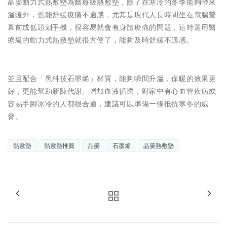
晶晏動力式熱敷墊為醫療級熱敷墊，除了在寒冷的冬季能夠帶來
溫暖外，也能舒緩痠痛不適感，尤其是現代人長時間坐在電腦螢
幕前或低頭划手機，很容易就會有身體痠痛的問題，這時選用醫
療級的動力式熱敷墊就很方便了，能夠及時舒緩不適感。
並且配合「黑科技石墨烯」材質，能夠瞬間升溫，保暖的效果更
好，更能幫助新陳代謝、增加血液循懷，對家中有心血管疾病或
容易手腳冰冷的人都很合適，建議可以準備一條抵抗寒冬的威
脅。
熱敷墊
熱敷墊推薦
晶晏
石墨烯
晶晏熱敷墊