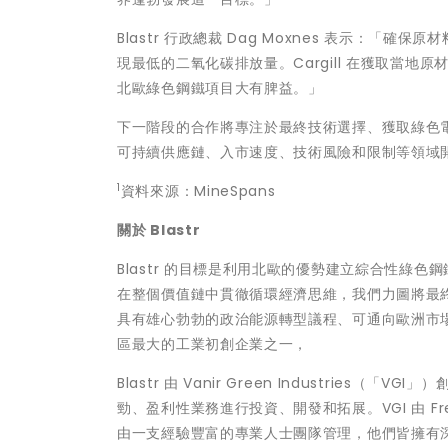
Blastr 行政總裁
Dag Moxnes
表示：「確保原材
現最低的二氧化碳排放量。Cargill 在獲取當
北歐綠色鋼鐵項目大有脾益。」
下一階段的合作將專注於最終技術選擇、獲取綠色電力、選址
可持續供應鏈、入市速度、技術風險和限制等領域
1
資料來源：MineSpans
關於
Blastr
Blastr 的目標是利用北歐的優勢建立綜合性綠
在整個價值鏈中貫徹循環經濟思維，我們力圖將最終
具有雄心勃勃的政治能源轉型議程、可通向歐洲市場的
區最大的工業初創企業之一，
Blastr 由 Vanir Green Industri
勁、盈利性業務進行投資、開發和拓展。VGI 由 Freyr Bat
由一支經驗豐富的專業人士團隊管理，他們皆擁有