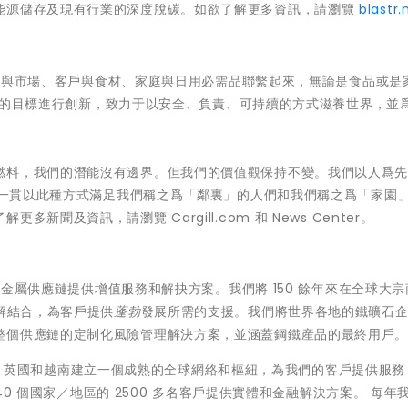
能源儲存及現有行業的深度脫碳。如欲了解更多資訊，請瀏覽
blastr.
將農民與市場、客戶與食材、家庭與日用必需品聯繫起來，無論是食品或是
以清晰的目標進行創新，致力于以安全、負責、可持續的方式滋養世界，並
燃料，我們的潛能沒有邊界。但我們的價值觀保持不變。我們以人爲
我們一貫以此種方式滿足我們稱之爲「鄰裏」的人們和我們稱之爲「家園
聞及資訊，請瀏覽 Cargill.com 和 News Center。
全球金屬供應鏈提供增值服務和解抉方案。我們將 150 餘年來在全球大
見解結合，為客戶提供
蓬勃
發展所需的支援。我們將世界各地的鐵礦石
整個供應鏈的定制化風險管理解決方案，並涵蓋鋼鐵産品的最終用戶
、新加坡、英國和越南建立一個成熟的全球網絡和樞紐，為我們的客戶提供服
 40 個國家／地區的 2500 多名客戶提供實體和金融解決方案。 每年