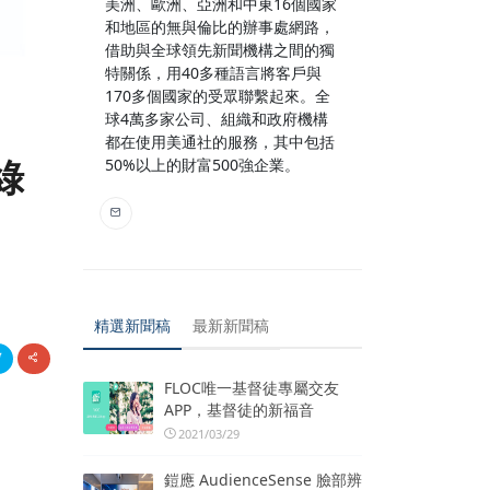
美洲、歐洲、亞洲和中東16個國家
和地區的無與倫比的辦事處網路，
借助與全球領先新聞機構之間的獨
特關係，用40多種語言將客戶與
170多個國家的受眾聯繫起來。全
球4萬多家公司、組織和政府機構
都在使用美通社的服務，其中包括
署綠
50%以上的財富500強企業。
精選新聞稿
最新新聞稿
FLOC唯一基督徒專屬交友
APP，基督徒的新福音
2021/03/29
鎧應 AudienceSense 臉部辨