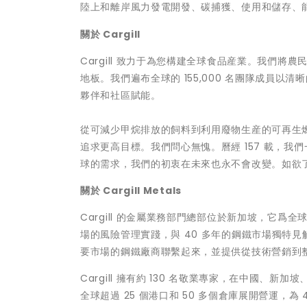
陸上和離岸風力發電開發、碳捕獲、使用和儲存、
關於
Cargill
Cargill 致力于為您構建全球食品産業。我們
地板。我們遍布全球的 155,000 名團隊成員
夥伴和社區賦能。
從可減少甲烷排放的飼料到利用廢物生産的可再生
追求更高目標。我們問心無愧。曆經 157 載，
球的需求，我們的初衷在未來也永不會改變。如欲了解更多新
關於
Cargill Metals
Cargill 的金屬業務部門總部位於新加坡，它爲
場的風險管理實踐，與 40 多年的鋼鐵市場獨特
要市場的鋼鐵廠商聯繫起來，並提供從技術營銷到
Cargill 擁有約 130 名敬業專家，在中國
全球超過 25 個港口和 50 多個倉庫展開營運，為