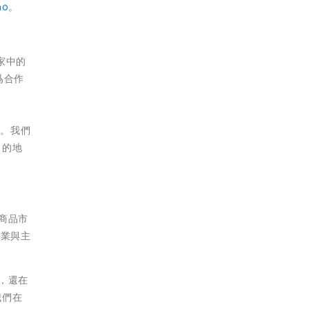
no
。
家中的
爲合作
先。我們
」的地
宗商品市
企業與主
。
務，還在
我們在