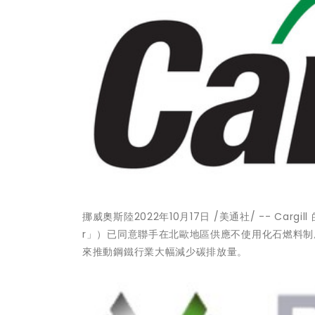
挪威奧斯陸
2022年10月17日
/美通社/ -- Cargi
r」）已同意聯手在北歐地區供應不使用化石燃料
來推動鋼鐵行業大幅減少碳排放量。