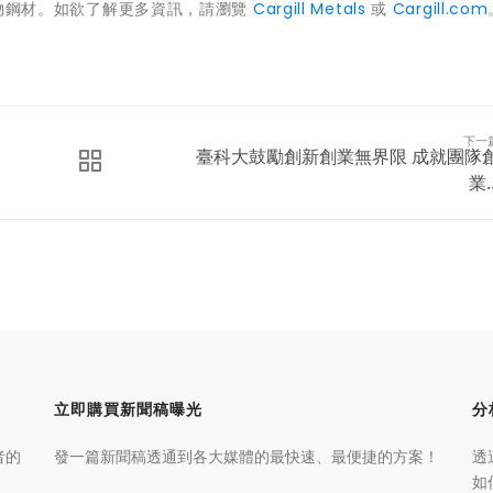
噸實物鋼材。如欲了解更多資訊，請瀏覽
Cargill Metals
或
Cargill.com
下一
臺科大鼓勵創新創業無界限 成就團隊
業..
立即購買新聞稿曝光
分
者的
發一篇新聞稿透通到各大媒體的最快速、最便捷的方案！
透
如