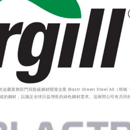
ll 的金屬業務部門與脫碳鋼材開發企業 Blastr Green Steel AS（簡稱「
制成的鋼材，以滿足全球日益增長的綠色鋼材需求。這兩間公司有共同