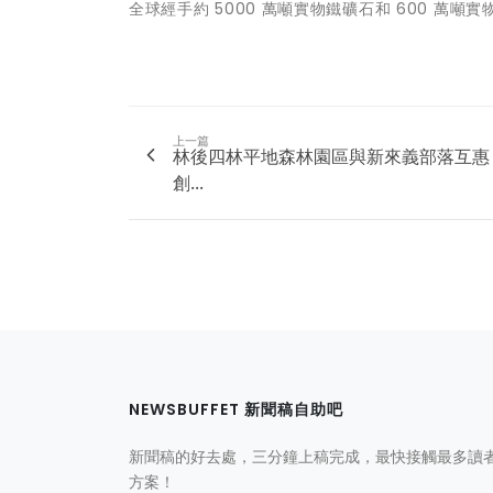
全球經手約 5000 萬噸實物鐵礦石和 600 萬
上一篇
林後四林平地森林園區與新來義部落互惠
創...
NEWSBUFFET 新聞稿自助吧
新聞稿的好去處，三分鐘上稿完成，最快接觸最多讀
方案！