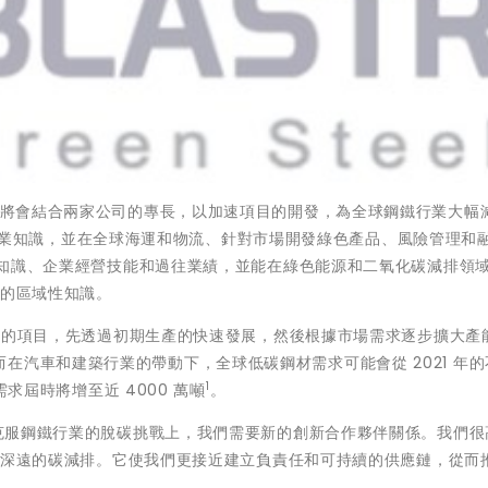
 Metals 將會結合兩家公司的專長，以加速項目的開發，為全球鋼鐵行業大
購方面的專業知識，並在全球海運和物流、針對市場開發綠色產品、風險管理和
專業知識、企業經營技能和過往業績，並能在綠色能源和二氧化碳減排領
支援的區域性知識。
球領先的項目，先透過初期生產的快速發展，然後根據市場需求逐步擴大產
汽車和建築行業的帶動下，全球低碳鋼材需求可能會從 2021 年的不
1
需求屆時將增至近 4000 萬噸
。
克服鋼鐵行業的脫碳挑戰上，我們需要新的創新合作夥伴關係。我們很
現意義深遠的碳減排。它使我們更接近建立負責任和可持續的供應鏈，從而