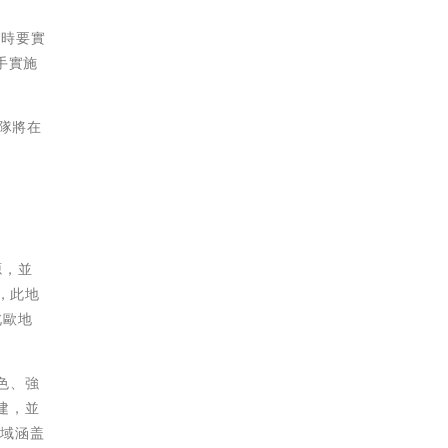
同時要實
手實施
團隊將在
源，並
，此地
北歐地
綠色、強
組建，並
領域涵盖