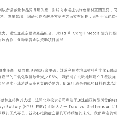
料以所需數量和品質長期供應，對於向市場提供綠色鋼材至關重要，
地原材料、專業知識、網酪和物流解決方案等方面皆有所長，這對于我們聯
並敲定最終產品組合。Blastr 和 Cargill Metals 雙方的
開展合作，並籌集資金以資助項目發展。
色鋼鐵生產商，從而實現鋼鐵行業脫碳。透過利用本地原材料和非化石能
產品的二氧化碳排放量減少 95%。 我們將在北歐地區建立生產設施
深水不凍港以及高素質的勞動力。Blastr 綠色鋼鐵項目料將成爲
es（「VGI」）創辦和並得到其支援，這間北歐投資公司專注于加速能源轉型所需的
tery (NYSE: FREY) 創始人之一 Tore Ivar Slettemoen 
深厚的工業專長，並決心推動建立更具可持續性的未來。我們專注的