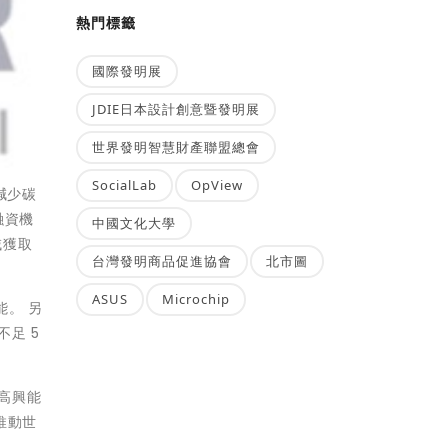
熱門標籤
國際發明展
JDIE日本設計創意暨發明展
世界發明智慧財產聯盟總會
SocialLab
OpView
幅減少碳
融資機
中國文化大學
域獲取
台灣發明商品促進協會
北市圖
ASUS
Microchip
能。 另
足 5
高興能
推動世