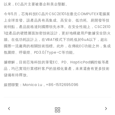
以來，EC晶片主要被臺企和美企壟斷。
今年5月，芯海科技EC晶片CSC2E101在臺北COMPUTEX電腦展
上全球首發。該產品具有高集成、高安全、低功耗、易開發等技
術特點，產品規格達到國際領先水準。在安全性能上，CSC2E10
1從產品的硬體層面加密技術設計，更好地構建用戶數據安全防火
牆。在低功耗設計上，在VBAT模式下功耗低於6uA以下，超出
國際一流廠商的相關技術指標。此外，在傳統EC功能之外，集成
氛圍燈、呼吸燈、PD3.0/Type-C等功能。
據瞭解，目前芯海科技的筆電EC、PD、HapticPad觸控板等產
品，均已實現行業標杆客戶的規模化量產，未來還會有更多技術
儲備有待釋放。
媒體聯繫：Monica Lu，+86-15112695096