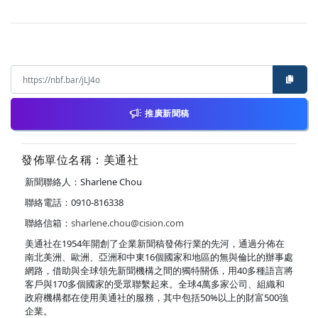
推廣新聞稿
發佈單位名稱：美通社
新聞聯絡人：Sharlene Chou
聯絡電話：0910-816338
聯絡信箱：
sharlene.chou@cision.com
美通社在1954年開創了企業新聞稿發佈行業的先河，通過分佈在
南北美洲、歐洲、亞洲和中東16個國家和地區的無與倫比的辦事處
網路，借助與全球領先新聞機構之間的獨特關係，用40多種語言將
客戶與170多個國家的受眾聯繫起來。全球4萬多家公司、組織和
政府機構都在使用美通社的服務，其中包括50%以上的財富500強
企業。