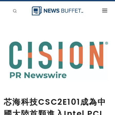
回到首頁
新聞稿分類
登入
刊登
芯海科技CSC2E101成為中
國大陸首顆進入Intel PCL