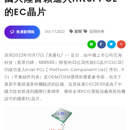
的EC晶片
Oct 17,2022
新聞
新聞時事
推廣新聞稿
深圳
2022年10月17日
/美通社/ -- 近日，由中國上市公司芯海
科技（股票代碼：688595）開發的32位高性能EC晶片CSC2E1
01成功進入Intel PCL ( Platform Component List) 序列，P
CL（平臺組件列表）是ODM/OEM選擇的重要參考檔，包含了
最新平臺經過英特爾驗證的設備。這意味著CSC2E101成為了中
國大陸首顆達到國際行業標準、獲得全球PC行業龍頭廠商英特爾
認可的國產EC晶片。