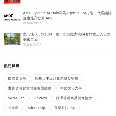
AMD Ryzen™ AI Halo專為Agentic Era打造，代理編排
速度最高提升34%
2026/08/07
童心浪花．水FUN一夏！北高雄家扶64名兒童走入自然
探索自我
2026/08/07
熱門標籤
國際發明展
JDIE日本設計創意暨發明展
世界發明智慧財產聯盟總會
中國文化大學
SocialLab
OpView
台灣發明商品促進協會
北市圖
Microchip
宜蘭家扶中心