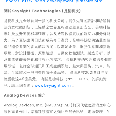
-boards-kits/x-band-development-platform.html
關於
Keysight Technologies
(
是德科技
)
是德科技是全球首屈一指的科技公司，提供先進的設計和驗證解
決方案推動創新，以協助全世界互相連結並更加安全。是德科技
專注於提升速度和準確度，以及透過軟體實現的洞察力和分析能
力。為了更快讓明日技術成為今日產品，是德科技提供涵蓋整個
產品開發週期的多元解決方案，以滿足企業、服務供應商和雲端
環境，對設計模擬、原型驗證、自動化軟體測試、製造分析，以
及網路效能最佳化和可視化的需求。 是德科技的客戶橫跨多個市
場領域，包括全球通訊和工業生態系統、航太與國防、汽車、能
源、半導體和一般消費性電子產品等。 是德科技2021會計年度
總營收達49億美元。 有關是德科技（NYSE: KEYS）的詳細資
訊，請上網查詢：
www.keysight.com
。
Analog Devices
簡介
Analog Devices, Inc. (NASDAQ: ADI)於現代數位經濟之中心
發揮重要作用，憑藉種類豐富之類比與混合訊號、電源管理、R