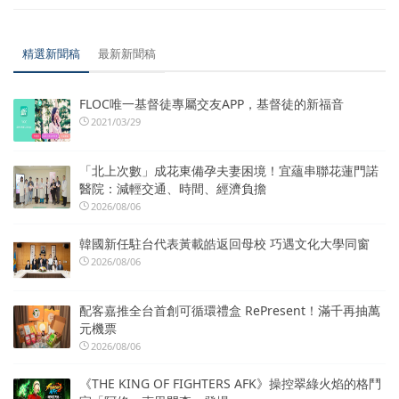
精選新聞稿
最新新聞稿
FLOC唯一基督徒專屬交友APP，基督徒的新福音
2021/03/29
「北上次數」成花東備孕夫妻困境！宜蘊串聯花蓮門諾
醫院：減輕交通、時間、經濟負擔
2026/08/06
韓國新任駐台代表黃載皓返回母校 巧遇文化大學同窗
2026/08/06
配客嘉推全台首創可循環禮盒 RePresent！滿千再抽萬
元機票
2026/08/06
《THE KING OF FIGHTERS AFK》操控翠綠火焰的格鬥