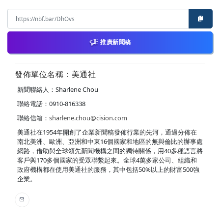
推廣新聞稿
發佈單位名稱：美通社
新聞聯絡人：Sharlene Chou
聯絡電話：0910-816338
聯絡信箱：
sharlene.chou@cision.com
美通社在1954年開創了企業新聞稿發佈行業的先河，通過分佈在
南北美洲、歐洲、亞洲和中東16個國家和地區的無與倫比的辦事處
網路，借助與全球領先新聞機構之間的獨特關係，用40多種語言將
客戶與170多個國家的受眾聯繫起來。全球4萬多家公司、組織和
政府機構都在使用美通社的服務，其中包括50%以上的財富500強
企業。