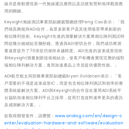
線亦是推動實現新一代無線通訊應用以及訊號智慧和地球觀測應
用的關鍵。
Keysight無線測試事業部副總裁暨總經理Peng Cao表示：「我
們很高興能與ADI合作，為眾多新客戶及其使用場景帶來創新的
相位陣列技術。Keysight先進的測量解決方案將相位陣列測試時
間從幾分鐘縮短至幾秒鐘。透過與ADI密切合作，我們成功將測
量速度提升了70倍並仍保持卓越精度。ADI先進的波束成形技術
和Keysight測量創新技術相結合，使客戶有機會實現完整的端對
端相位陣列解決方案，進而加速產品上市並提供優異性能。」
ADI航空航太與防務事業部副總裁Bryan Goldstein表示：「客
戶需要的不僅是波束成形IC，而是包含相位陣列測試和校準的整
體系統級解決方案。ADI與Keysight的合作旨在運用ADI系統平
台協助加速相位陣列平台之採用，從而打造資料速率更高的通訊
及感測解決方案。」
欲取得開發套件，請瀏覽：
www.analog.com/en/design-c
enter/evaluation-hardware-and-software/evaluation