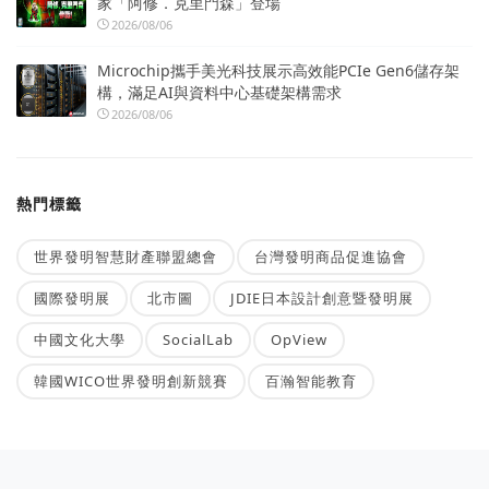
家「阿修．克里門森」登場
2026/08/06
Microchip攜手美光科技展示高效能PCIe Gen6儲存架
構，滿足AI與資料中心基礎架構需求
2026/08/06
熱門標籤
世界發明智慧財產聯盟總會
台灣發明商品促進協會
國際發明展
北市圖
JDIE日本設計創意暨發明展
中國文化大學
SocialLab
OpView
韓國WICO世界發明創新競賽
百瀚智能教育