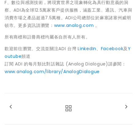
F、數位與感測技術，將現實世界之現象轉化為具行動意義的洞
察。ADI為全球12.5萬家客戶提供服務，涵蓋工業、通訊、汽車與
消費市場之產品超過7.5萬種。ADI公司總部位於麻塞諸塞州威明
頓市。更多資訊請瀏覽：
www.analog.com
。
所有商標和註冊商標均屬各自所有人所有。
歡迎前往瀏覽、交流並關注ADI 台灣
LinkedIn
、
Facebook
及
Y
outube
頻道
訂閱 ADI 的每月類比對話雜誌 (Analog Dialogue)請參閱：
www.analog.com/library/AnalogDialogue