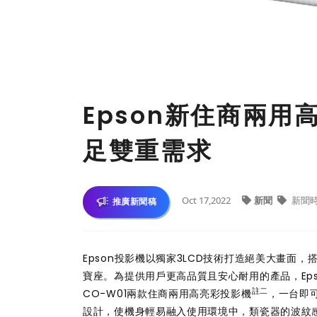
Epson新住商兩用
足雙重需求
Oct 17,2022
新聞
新聞
推廣新聞稿
Epson投影機以獨家3LCD技術打造絕美大畫
寶座。為提供用戶更高品質且安心耐用的產品，Eps
註二
CO-W01兩款住商兩用高亮彩投影機
，一台即
設計，使機身輕易融入使用環境中，類瓷器的波紋