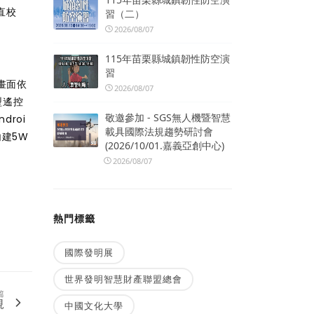
直校
習（二）
2026/08/07
115年苗栗縣城鎮韌性防空演
習
下畫面依
2026/08/07
型遙控
敬邀參加 - SGS無人機暨智慧
droi
載具國際法規趨勢研討會
內建5W
(2026/10/01.嘉義亞創中心)
2026/08/07
熱門標籤
國際發明展
世界發明智慧財產聯盟總會
篇
規
中國文化大學