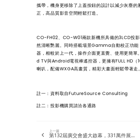
攜帶，機身更移除了上蓋按鈕的設計以減少灰塵的累
正，高品質影音空間輕鬆打造。
CO-FH02、CO-W01兩款新機所具備的3LC
然清晰艷麗。同時搭載場景Gamma自動校正功
器，相較於上一代，操作介面更直覺、使用更簡單
d TV與Android電視棒遙控器，更擁有FULL 
喇叭，配備WXGA高畫質，精彩大畫面輕鬆帶著走
註一：資料取自FutureSource Consulting
註二：投影機購買請洽各通路
上一篇
第132屆廣交會盛大啟幕，331萬件展...