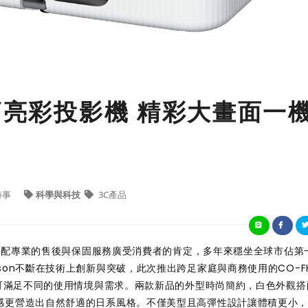
高亮彩投影機 精彩大畫面一
時事
科學與科技
3C產品
面，搭配專業的售後與保固服務廣受消費者的肯定，多年來穩坐全球市佔第
on不斷在技術上創新與突破，此次推出跨足家庭與商務使用的CO-FH
可滿足不同的使用情境與需求。兩款新品的外型時尚簡約，白色外觀搭
感更營造出自然舒適的日系風格。不僅美型且高彈性設計讓體積更小