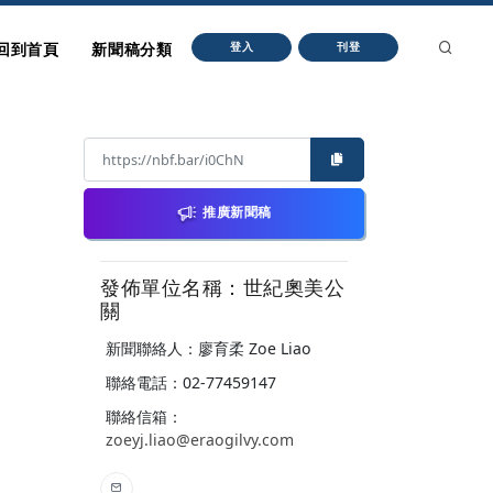
回到首頁
新聞稿分類
登入
刊登
推廣新聞稿
發佈單位名稱：世紀奧美公
關
新聞聯絡人：廖育柔 Zoe Liao
聯絡電話：02-77459147
聯絡信箱：
zoeyj.liao@eraogilvy.com