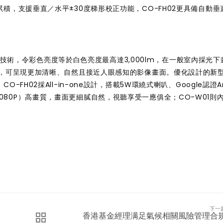
積，支援垂直／水平±30度梯形校正功能，CO-FH02更具備自動垂
D投影技術，令彩色亮度等於白色亮度最高達3,000lm，在一般室內採光
能，可呈現更加清晰、自然且接近人眼感知的影像畫面。優化設計
的新
。
CO-FH02採All-in-one設計，搭載5W環繞式喇叭、Google認證An
HD（1080P）高畫質，畫面更細膩自然，視聽享受一應俱全；CO-W01則
。
下一
香港基金經理满足氣候相關風險管理合