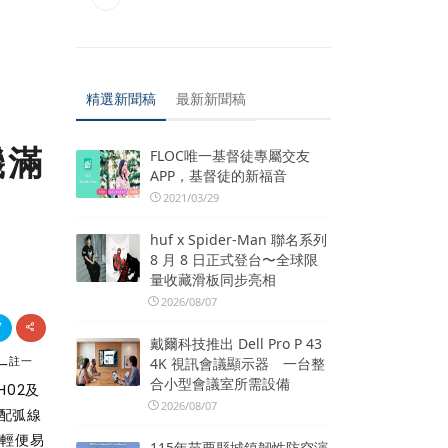
精選新聞稿
最新新聞稿
機滿
FLOC唯一基督徒專屬交友
APP，基督徒的新福音
2021/03/29
huf x Spider-Man 聯名系列
8 月 8 日正式登台〜全球限
量收藏滑板同步亮相
2026/08/07
戴爾科技推出 Dell Pro P 43
4K 視訊會議顯示器 一台整
註一
一
合小型會議室所需設備
02及
2026/08/07
配弧線
，輕便易
115年苗栗縣城鎮韌性防空演