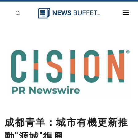
回到首頁
新聞稿分類
登入
刊登
成都青羊：城市有機更新推
動"源城"復興