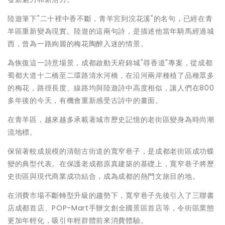
陸遊筆下"二十裡中香不斷，青羊宮到浣花溪"的名句，已經在青
羊區重新變為現實。陸遊的這兩句詩，是描述他當年騎馬經過城
西，曾為一路絢麗的梅花陶醉入迷的情景。
為恢復這一詩意場景，成都啟動天府錦城"尋香道"專案，從成都
蜀都大道十二橋至二環路清水河橋，在沿河兩岸種植了品種眾多
的梅花，路徑長度、線路均與陸遊詩中高度相似，讓人們在800
多年後的今天，有機會重新感受古詩中的畫面。
在青羊區，越來越多承載著城市歷史記憶的老街區變身為時尚潮
流地標。
保留著較成規模的清朝古街道的寬窄巷子，是成都老街區成功蝶
變的典型代表。在保護老成都原真建築的基礎上，寬窄巷子將歷
史街區與現代商業成功結合，成為成都的熱門文旅目的地。
在消費市場不斷轉型升級的趨勢下，寬窄巷子先後引入了三聯書
店成都首店、POP-Mart手辦文創全國景區首店等，令街區業態
更加年輕化，吸引年輕群體前來消費體驗。