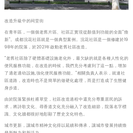
改造升級中的祠堂街
在青羊區，一個個老舊片區、社區正實現從顏值到功能的全面"煥
新"。成都浣花社區就是一個典型案例。浣花社區是一個修建於19
98年的院落，於2021年啟動老舊社區改造。
"老舊社區除了硬體基礎設施老化外，最欠缺的就是各種人性化的
便民服務功能，在改造的時候，我們充分考慮到了這一點，增加
了適老適幼設施,強化便民服務功能。"相關負責人表示，就連社
區道路，改造時也不是簡單的做硬化處理，而是打造成了生態健
身步道。
由於院落緊挨杜甫草堂，社區改造過程中還充分尊重居民的訴
求，將詩歌文化、尋香道文化充分融入了改造細節，院落名字標
識、文化牆都很好地彰顯了歷史文化特色。
城市更新，讓城市精神文化得以延續和傳承，讓城市發展持續煥
發新魅力和新活力。