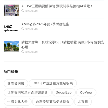
ASUSx三麗鷗耍酷聯萌 潮玩開學祭搶抱AI筆電！
2026/08/07
AMD公佈2026年第2季財務報告
2026/08/07
防蚊大作戰！臭味滾零DEET防蚊噴霧 長效8小時 貓狗安
心用
2026/08/07
熱門標籤
國際發明展
JDIE日本設計創意暨發明展
世界發明智慧財產聯盟總會
SocialLab
OpView
中國文化大學
台灣發明商品促進協會
北市圖