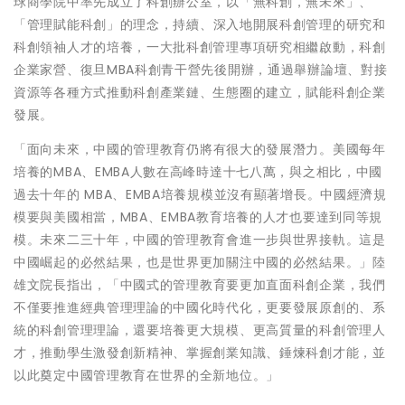
球商學院中率先成立了科創辦公室，以
「
無科創，無未來
」
、
「
管理賦能科創
」
的理念，持續、深入地開展科創管理的研究和
科創領袖人才的培養，一大批科創管理專項研究相繼啟動，科創
企業家營、復旦MBA科創青干營先後開辦，通過舉辦論壇、對接
資源等各種方式推動科創產業鏈、生態圈的建立，賦能科創企業
發展。
「
面向未來，中國的管理教育仍將有很大的發展潛力。美國每年
培養的MBA、EMBA人數在高峰時達十七八萬，與之相比，中國
過去十年的 MBA、EMBA培養規模並沒有顯著增長。中國經濟規
模要與美國相當，MBA、EMBA教育培養的人才也要達到同等規
模。未來二三十年，中國的管理教育會進一步與世界接軌。這是
中國崛起的必然結果，也是世界更加關注中國的必然結果。
」
陸
雄文院長指出，
「
中國式的管理教育要更加直面科創企業，我們
不僅要推進經典管理理論的中國化時代化，更要發展原創的、系
統的科創管理理論，還要培養更大規模、更高質量的科創管理人
才，推動學生激發創新精神、掌握創業知識、錘煉科創才能，並
以此奠定中國管理教育在世界的全新地位。
」