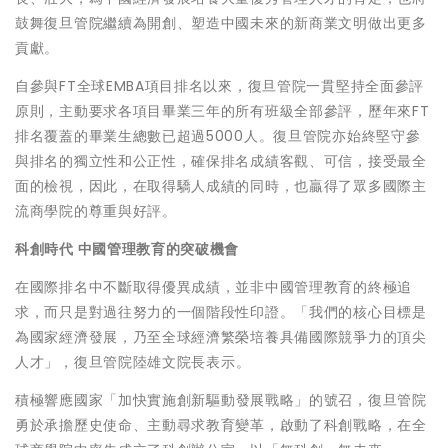
鼓舞復旦管院繼續為開創、塑造中國未來的新商業文明做出更多
貢獻。
自參與FT全球EMBA項目排名以來，復旦管院一貫堅持全面參評
原則，主動要求各項目畢業三年的所有班級全部參評，歷年來FT
排名覆蓋的畢業生總數已超過5000人。復旦管院亦始終堅守參
與排名的獨立性和公正性，確保排名成績客觀、可信，接受最全
面的檢視，因此，在取得驕人成績的同時，也贏得了眾多國際主
流商學院的尊重與好評。
科創時代 中國管理教育的突破機會
在國際排名中不斷取得優異成績，並非中國管理教育的終極追
求，而只是對過往努力的一個階段性印證。
「
我們的核心目標是
為國家經濟發展，乃至全球經濟繁榮培養具備國際競爭力的頂尖
人才
」
，復旦管院陸雄文院長表示。
積極響應國家
「
加快實施創新驅動發展戰略
」
的號召，復旦管院
勇於承擔歷史使命、主動尋求教育變革，啟動了科創戰略，在全