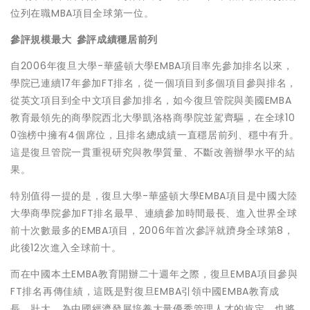
位列在職MBA項目全球第一位。
參評規模最大 參評成績穩居前列
自2006年復旦大學-華盛頓大學EMBA項目率先參加排名以來，
學院已連續17年參加FT排名，從一個項目到多個項目參與排名，
從英文項目到全中文項目參加排名，如今復旦管院與美國EMBA
教育最領先的商學院西北大學凱洛格商學院並駕齊驅，在全球10
0強榜中擁有4個席位，且排名總成績一直穩居前列、穩中有升。
這是復旦管院一貫重視研究與教學質量、不斷改善辦學水平的結
果。
特別值得一提的是，復旦大學-華盛頓大學EMBA項目是中國大陸
大學商學院參加FT排名最早、連續參加時間最長、進入世界全球
前十次數最多的EMBA項目，2006年首次參評就躋身全球第8，
此後12次進入全球前十。
而在中國本土EMBA教育開辦二十週年之際，復旦EMBA項目參與
FT排名再傳佳績，這既是對復旦EMBA引領中國EMBA教育成
長、壯大，為中國經濟發展培養大量優秀管理人才的肯定，也將