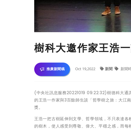
樹科大邀作家王浩一
Oct 19,2022
新聞
新聞
推廣新聞稿
(中央社訊息服務20221019 09:22:32)
的王浩一作家與3百餘師生談「哲學樹之旅：大江南
獎。
王浩一把古樹延伸到文學、哲學領域，不只表達各
的樹木，使人感受到尊敬、偉大、平穩之感，而每