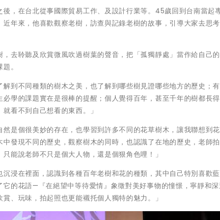
之後，在台北從事國際貿易工作、及設計行業等。45歲回到台南當起
。近年來，他喜歡觀察老樹，訪查與記錄老樹的故事，引導大家去思
樹，去聆聽及欣賞微風吹過樹葉的聲音，把「孤獨靜處」當作給自己
課題。
了解到不同種類的樹木之美，也了解到哪些樹見證哪些地方的歷史；
生必學的課題實在是很棒的提醒；個人覺得百年，甚至千年的樹都長
，就看不到自己想看的東西。」
自然是個很美妙的存在，也學習到許多不同的花草樹木，讓我聯想到
木中發現不同的歷史，觀察樹木的同時，也認識了在地的歷史，老師
，只能說老師不只是個大人物，還是個狠角色哩！」
也沉浸在裡面，認識到各種百年老樹和花的種類，其中自己特別喜歡
了它的花語—『在絕望中等待愛情』象徵對美好事物的憧憬，寧靜和深
欣賞、玩味，拍起照也更能襯托個人獨特的魅力。」