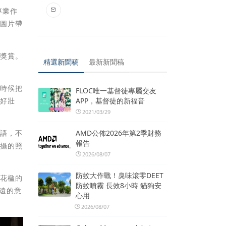
專業作
考圖片帶
的獎賞。
精選新聞稿
最新新聞稿
有時候把
FLOC唯一基督徒專屬交友
APP，基督徒的新福音
得好壯
2021/03/29
AMD公佈2026年第2季財務
花語，不
報告
拍攝的照
2026/08/07
防蚊大作戰！臭味滾零DEET
藍花楹的
防蚊噴霧 長效8小時 貓狗安
遠的意
心用
2026/08/07