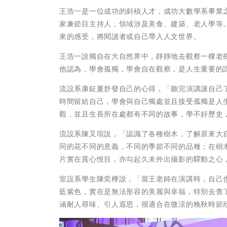
王浩一是一位成功的斜槓人才，成功大數學系畢業
家兼節目主持人，領域涉及美食、建築、老人學等
來的感受，將閱讀者或自己帶入人文世界。
王浩一說獨自在大自然界中，靜靜地去觀察一棵老
他認為，學會孤獨，學會自在觀察，是人生重要的
流設系康鉦夏舒發自己的心得，「聽完演講讓自己
時間留給自己，學會與自己獨處並且接受孤獨是人
觀，並且生長所在處都有不同的故事，學不好歷史
流設系陳又瑄說，「認識了各種樹木，了解原來大
同的花不同的意義，不同的季節不同的品種；在樹
片實在賞心悅目，亦勾起久未外出攝影的驛動之心
室設系學生陳奕樺說，「當王老師在演講時，自己
藍紫色，實在是無法形容的美麗與幸福，特別去查
涵耐人尋味、引人遐思，很適合在微涼的晚秋時節