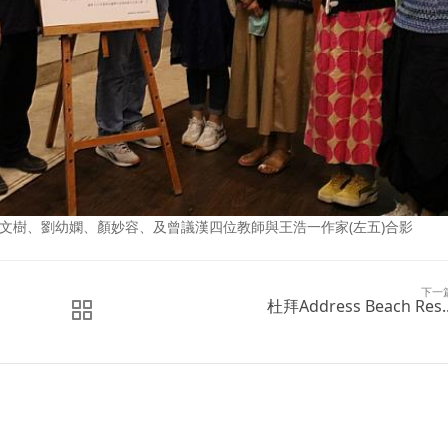
黃文樹、劉幼嫻、顏妙容、及曾議漢四位教師與王浩一作家(左五)合影
下一
杜拜Address Beach Res..