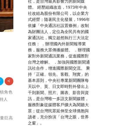
社，是台灣最具影響力的新聞媒
體。 經歷組織改造，1973年中央
社改組為股份有限公司，以企業方
式經營；隨著民主化發展，1996年
依據「中央通訊社設置條例」改制
為財團法人，定位為全民共有的國
家通訊社，獨立超然執行三大法定
任務： ．辦理國內外新聞報導業
務，服務大眾傳播媒體。 ．辦理國
家對外新聞通訊業務，促進國際對
台灣之瞭解。 ．加強與國際新聞通
訊社合作，增進國際新聞交流。 秉
持「正確、領先、客觀、翔實」的
基本原則，中央社專業新聞團隊每
天以中、英、日文即時對外發出上
斜槓角色
千則新聞、照片、圖表、影音與資
訊，是台灣唯一多語文新聞媒體，
持人
服務對象從媒體客戶擴大為閱聽大
眾；從台灣民眾延伸至全球僑胞與
讀者，充分扮演「台灣之眼，世界
大量巨高
之窗」。
。