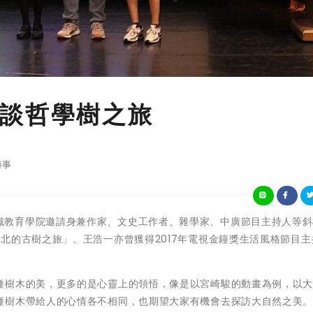
談哲學樹之旅
時事
樹德科大通識教育學院邀請身兼作家、文史工作者、雜學家、中廣節目主持人等
北的古樹之旅」。王浩一亦曾獲得2017年電視金鐘獎生活風格節目主
種樹木的美，更多的是心靈上的領悟，像是以宮崎駿的動畫為例，以
種樹木帶給人的心情各不相同，也期望大家有機會去探訪大自然之美