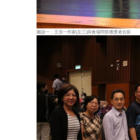
圖說一：王浩一作家(左三)與會場問答獲獎者合影