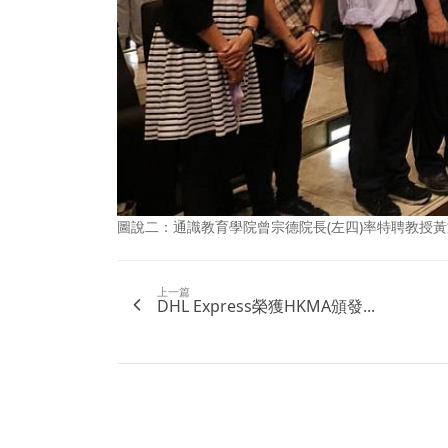
圖說二：通識教育學院曾宗德院長(左四)率特聘教授
上一篇
DHL Express榮獲HKMA頒發...