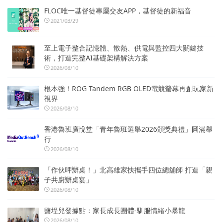
FLOC唯一基督徒專屬交友APP，基督徒的新福音
2021/03/29
至上電子整合記憶體、散熱、供電與監控四大關鍵技
術，打造完整AI基礎架構解決方案
2026/08/10
根本強！ROG Tandem RGB OLED電競螢幕再創玩家新
視界
2026/08/10
香港魯班廣悅堂「青年魯班選舉2026頒獎典禮」圓滿舉
行
2026/08/10
「作伙呷辦桌！」北高雄家扶攜手四位總舖師 打造「親
子共廚辦桌宴」
2026/08/10
鹽埕兒發據點：家長成長團體-馴服情緒小暴龍
2026/08/10