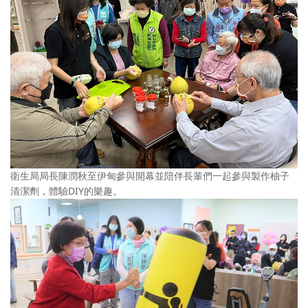
衛生局局長陳潤秋至伊甸參與開幕並陪伴長輩們一起參與製作柚子
清潔劑，體驗DIY的樂趣。