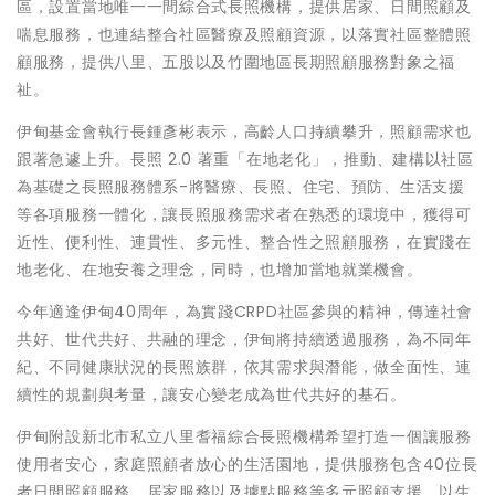
區，設置當地唯一一間綜合式長照機構，提供居家、日間照顧及
喘息服務，也連結整合社區醫療及照顧資源，以落實社區整體照
顧服務，提供八里、五股以及竹圍地區長期照顧服務對象之福
祉。
伊甸基金會執行長鍾彥彬表示，高齡人口持續攀升，照顧需求也
跟著急遽上升。長照 2.0 著重「在地老化」，推動、建構以社區
為基礎之長照服務體系-將醫療、長照、住宅、預防、生活支援
等各項服務一體化，讓長照服務需求者在熟悉的環境中，獲得可
近性、便利性、連貫性、多元性、整合性之照顧服務，在實踐在
地老化、在地安養之理念，同時，也增加當地就業機會。
今年適逢伊甸40周年，為實踐CRPD社區參與的精神，傳達社會
共好、世代共好、共融的理念，伊甸將持續透過服務，為不同年
紀、不同健康狀況的長照族群，依其需求與潛能，做全面性、連
續性的規劃與考量，讓安心變老成為世代共好的基石。
伊甸附設新北市私立八里耆福綜合長照機構希望打造一個讓服務
使用者安心，家庭照顧者放心的生活園地，提供服務包含40位長
者日間照顧服務、居家服務以及據點服務等多元照顧支援。以生