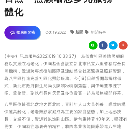
體化
Oct 19,2022
新聞
新聞時事
推廣新聞稿
(中央社訊息服務20221019 10:33:37) 為落實社區整體照顧服
務以實踐在地老化，伊甸基金會設立新北市私立八里耆福綜合長
照機構，透過跨專業復能團隊及連結整合社區醫療及照顧資源，
為八里區打造完善社區化照顧服務。今(18)日舉辦開幕揭牌儀
式，新北市政府衛生局局長陳潤秋特別蒞臨，與伊甸董事陳宇
昭、董倫賢、副執行長何天元及多位貴賓一起為服務揭開序幕。
八里區位於臺北盆地之西北端，青壯年人口大量外移，導致結構
快速高齡化，老老照顧家庭成為主要的家庭型態，加上地形狹
長，交通不便，資源難以進到山區。伊甸秉持著40年來，哪裡有
需要，伊甸就往那裏去的精神，將跨專業復能團隊帶進八里地