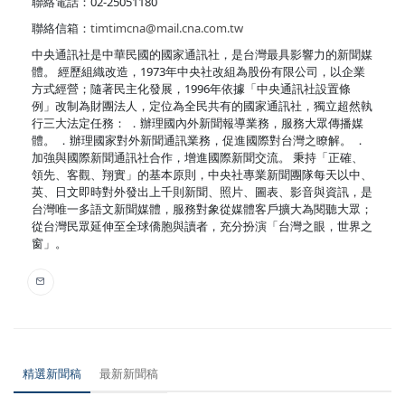
聯絡電話：02-25051180
聯絡信箱：
timtimcna@mail.cna.com.tw
中央通訊社是中華民國的國家通訊社，是台灣最具影響力的新聞媒
體。 經歷組織改造，1973年中央社改組為股份有限公司，以企業
方式經營；隨著民主化發展，1996年依據「中央通訊社設置條
例」改制為財團法人，定位為全民共有的國家通訊社，獨立超然執
行三大法定任務： ．辦理國內外新聞報導業務，服務大眾傳播媒
體。 ．辦理國家對外新聞通訊業務，促進國際對台灣之瞭解。 ．
加強與國際新聞通訊社合作，增進國際新聞交流。 秉持「正確、
領先、客觀、翔實」的基本原則，中央社專業新聞團隊每天以中、
英、日文即時對外發出上千則新聞、照片、圖表、影音與資訊，是
台灣唯一多語文新聞媒體，服務對象從媒體客戶擴大為閱聽大眾；
從台灣民眾延伸至全球僑胞與讀者，充分扮演「台灣之眼，世界之
窗」。
精選新聞稿
最新新聞稿