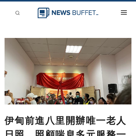
回到首頁
新聞稿分類
登入
刊登
伊甸前進八里開辦唯一老人
日照 照顧喘息多元服務一