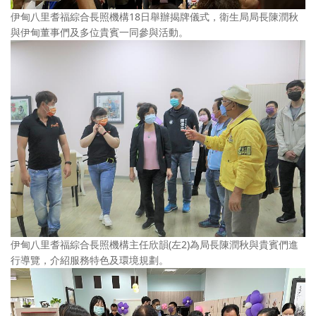
伊甸八里耆福綜合長照機構18日舉辦揭牌儀式，衛生局局長陳潤秋
與伊甸董事們及多位貴賓一同參與活動。
伊甸八里耆福綜合長照機構主任欣韻(左2)為局長陳潤秋與貴賓們進
行導覽，介紹服務特色及環境規劃。