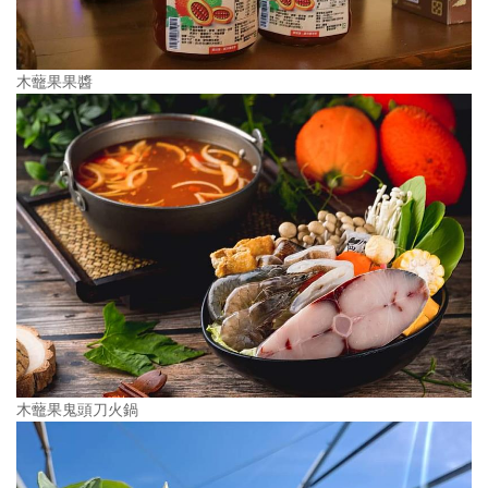
木虌果果醬
木虌果鬼頭刀火鍋