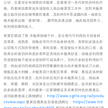
公頃，生產安全有保障的木虌果，是臺東另一具代表性的特色作
物。而臺東區農業改良場除投入新品種選育工作外，也對木虌果
建立栽培技術及輔導農民量產，其耗時6年育成國內第一個原生
種木虌果品種「臺東1號」，屬早熟高產品種，極具栽培競爭力，
有利增加農民收入。
果實百變成了寶 木虌果除種子外，是全果均可利用的天然食材，
其青果、成熟果、假種皮等均可作為食材使用。青果削皮後去籽
以切塊方式與排骨燉煮，果肉清脆，煮湯後似大黃瓜的口感；成
熟果去籽後切碎與蛋炒煮即是美味的木虌果炒蛋；假種皮利用攪
拌器脫除種子後加水煮熱即可成為果汁。另外許多創意料理的巧
思，例如成功田媽媽花田料理餐廳所推出的木虌果鬼頭刀火鍋、
燉飯及義大利麵，木虌果原汁搭配百香果、檸檬、番茄及洛神製
作飲品也非常適宜，此外目前也有許多木虌果加工品，例如凍
飲、果醬、酥餅、冰淇淋及法式軟糖等相關產品，提供鮮食以外
的多樣新選擇，來到臺東一定要嚐嚐這具有東部特色的農產品。
成功鎮農會線上購物網址：
http://www.cgtfa.org.tw/produ
ctview.aspx
臺東區農業改良場食譜網址：
https://www.ttd
ares.gov.tw/ws.php?id=8013
臺11線成農花田餐坊(田媽媽)電