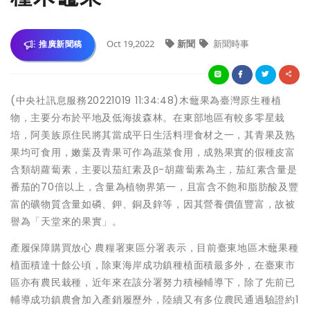
Oct 19,2022
新聞
新聞時事
推廣新聞稿
(中央社訊息服務20221019 11:34:48)木虌果為臺灣原生種植
物，主要分布於平地及低海拔森林。在東部地區有較多零星栽
培，阿美族原住民將其當成平日生活料理食材之一，其青果及熟
果均可食用，嫩葉及青果可作為蔬菜食用，成熟果實的假種皮富
含類胡蘿蔔素，主要以茄紅素及β-胡蘿蔔素為主，茄紅素含量是
番茄的70倍以上，含量為植物界第一，且富含不飽和脂肪酸及豐
富的礦物質含量如磷、鉀、銅及鋅等，因其營養價值豐富，故被
譽為「天堂來的果實」。
產履保障購買放心 農糧署東區分署表示，目前臺東地區木虌果種
植面積達十餘公頃，除東海岸成功鎮種植面積最多外，在臺東市
區亦有農民栽種，近年來在該分署努力積極輔導下，除了先前已
輔導成功鎮農會加入產銷履歷外，陸續又有多位農民通過驗證約1