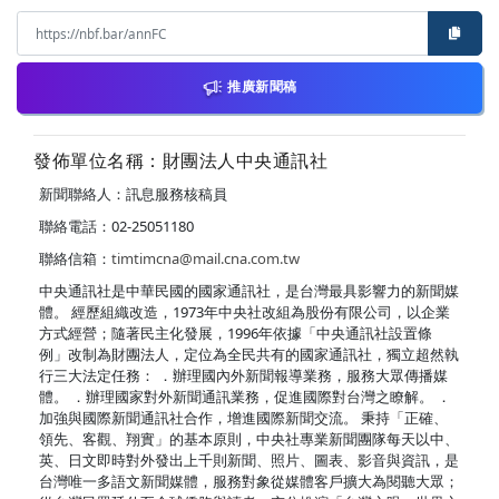
推廣新聞稿
發佈單位名稱：財團法人中央通訊社
新聞聯絡人：訊息服務核稿員
聯絡電話：02-25051180
聯絡信箱：
timtimcna@mail.cna.com.tw
中央通訊社是中華民國的國家通訊社，是台灣最具影響力的新聞媒
體。 經歷組織改造，1973年中央社改組為股份有限公司，以企業
方式經營；隨著民主化發展，1996年依據「中央通訊社設置條
例」改制為財團法人，定位為全民共有的國家通訊社，獨立超然執
行三大法定任務： ．辦理國內外新聞報導業務，服務大眾傳播媒
體。 ．辦理國家對外新聞通訊業務，促進國際對台灣之瞭解。 ．
加強與國際新聞通訊社合作，增進國際新聞交流。 秉持「正確、
領先、客觀、翔實」的基本原則，中央社專業新聞團隊每天以中、
英、日文即時對外發出上千則新聞、照片、圖表、影音與資訊，是
台灣唯一多語文新聞媒體，服務對象從媒體客戶擴大為閱聽大眾；