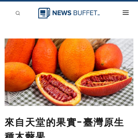
回到首頁
新聞稿分類
登入
刊登
來自天堂的果實-臺灣原生
種木虌果