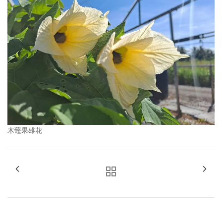
木虌果雄花