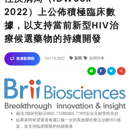
2022）上公佈積極臨床數
據，以支持當前新型HIV治
療候選藥物的持續開發
Oct 19,2022
新聞
新聞時事
推廣新聞稿
兩項
1期研究顯示BRII-732和BRII-778均安全且耐受性良好
結果表明有望通過每週口服一次的長效聯合療法治療
HIV感
染，並支持臨床開發的持續推進