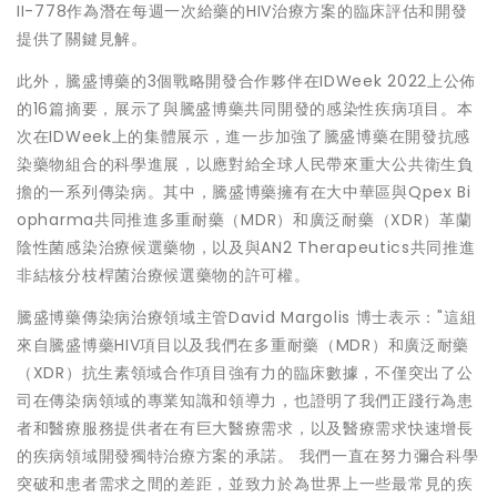
II-778作為潛在每週一次給藥的HIV治療方案的臨床評估和開發
提供了關鍵見解。
此外，騰盛博藥的3個戰略開發合作夥伴在IDWeek 2022上公佈
的16篇摘要，展示了與騰盛博藥共同開發的感染性疾病項目。本
次在IDWeek上的集體展示，進一步加強了騰盛博藥在開發抗感
染藥物組合的科學進展，以應對給全球人民帶來重大公共衛生負
擔的一系列傳染病。其中，騰盛博藥擁有在大中華區與Qpex Bi
opharma共同推進多重耐藥（MDR）和廣泛耐藥（XDR）革蘭
陰性菌感染治療候選藥物，以及與AN2 Therapeutics共同推進
非結核分枝桿菌治療候選藥物的許可權。
騰盛博藥傳染病治療領域主管David Margolis 博士表示："這組
來自騰盛博藥HIV項目以及我們在多重耐藥（MDR）和廣泛耐藥
（XDR）抗生素領域合作項目強有力的臨床數據，不僅突出了公
司在傳染病領域的專業知識和領導力，也證明了我們正踐行為患
者和醫療服務提供者在有巨大醫療需求，以及醫療需求快速增長
的疾病領域開發獨特治療方案的承諾。 我們一直在努力彌合科學
突破和患者需求之間的差距，並致力於為世界上一些最常見的疾