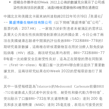
授權合作夥伴在
IDWeek 2022上公佈的數據充分展示了公司感
染性疾病項目的廣度，涵蓋6種候選藥物和4
種
潛在適應症
中國北京和美國北卡羅來納州達勒姆
2022年10月19日
/美通社/
--
騰盛博藥生物科技有限公司
（以下簡稱"騰盛博藥"或"公司"，
股票代碼：2137.HK），一家致力於針對患者未被滿足的需求以
及重大公共衛生性疾病開發創新療法的跨國企業，今日公佈了兩
項在美國健康志願者中開展的評估長效BRII-732和BRII-778的1
期研究最新數據，這兩種在研候選藥物旨在用於治療人類免疫缺
陷病毒（HIV）感染。兩項研究結果均表明，BRII-732和BRII-77
8每週一次給藥安全且耐受性良好，這為正在開發的潛在同類第
一（first-in-class）每週口服一次的HIV聯合療法提供了重要數
據支持。這兩項研究結果在IDWeek 2022的壁報環節進行了展
示。
其中一張壁報標題為"
Islatravir的Medoxomil Carbonate前藥BRII
"，
-732在健康成人受試者中的安全性、耐受性和藥代動力學特徵
突出顯示了口服BRII-732在單次遞增劑量（SAD）達到 200 毫
克和多次遞增劑量（MAD）達到 25毫克後，表現出可接受的安