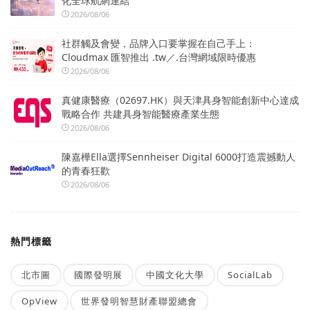
化全球航網連結
2026/08/06
社群觸及會變，品牌入口要掌握在自己手上：
Cloudmax 匯智推出 .tw／.台灣網域限時優惠
2026/08/06
真健康醫療（02697.HK）與天津具身智能創新中心達成
戰略合作 共建具身智能醫療產業生態
2026/08/06
陳嘉樺Ella選擇Sennheiser Digital 6000打造震撼動人
的青春狂歡
2026/08/06
熱門標籤
北市圖
國際發明展
中國文化大學
SocialLab
OpView
世界發明智慧財產聯盟總會