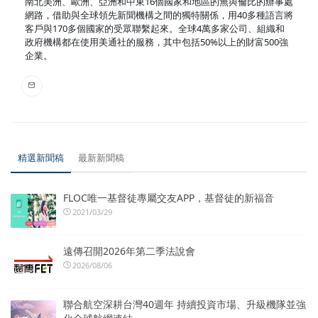
南北美洲、歐洲、亞洲和中東16個國家和地區的無與倫比的辦事處
網路，借助與全球領先新聞機構之間的獨特關係，用40多種語言將
客戶與170多個國家的受眾聯繫起來。全球4萬多家公司、組織和
政府機構都在使用美通社的服務，其中包括50%以上的財富500強
企業。
精選新聞稿
最新新聞稿
FLOC唯一基督徒專屬交友APP，基督徒的新福音
2021/03/29
遠傳召開2026年第二季法說會
2026/08/06
聯合航空深耕台灣40週年 持續投資市場、升級機隊並強