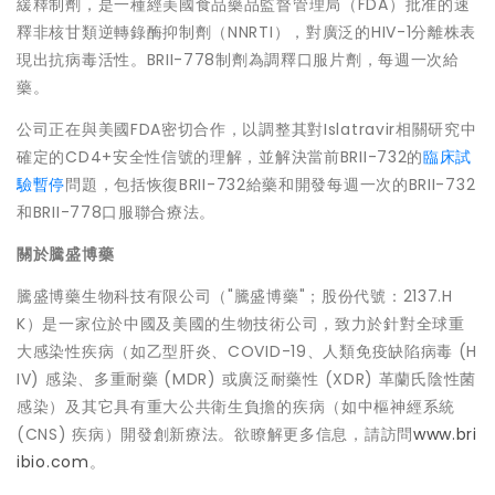
緩釋制劑，是一種經美國食品藥品監督管理局（FDA）批准的速
釋非核甘類逆轉錄酶抑制劑（NNRTI），對廣泛的HIV-1分離株表
現出抗病毒活性。BRII-778制劑為調釋口服片劑，每週一次給
藥。
公司正在與美國FDA密切合作，以調整其對Islatravir相關研究中
確定的CD4+安全性信號的理解，並解決當前BRII-732的
臨床試
驗暫停
問題，包括恢復BRII-732給藥和開發每週一次的BRII-732
和BRII-778口服聯合療法。
關於騰盛博藥
騰盛博藥生物科技有限公司（"騰盛博藥"；股份代號：2137.H
K）是一家位於中國及美國的生物技術公司，致力於針對全球重
大感染性疾病（如乙型肝炎、COVID-19、人類免疫缺陷病毒 (H
IV) 感染、多重耐藥 (MDR) 或廣泛耐藥性 (XDR) 革蘭氏陰性菌
感染）及其它具有重大公共衛生負擔的疾病（如中樞神經系統
(CNS) 疾病）開發創新療法。欲瞭解更多信息，請訪問
www.bri
ibio.com
。