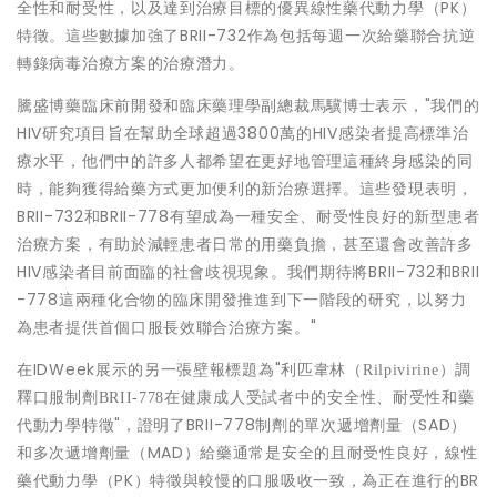
全性和耐受性，以及達到治療目標的優異線性藥代動力學（PK）
特徵。這些數據加強了BRII-732作為包括每週一次給藥聯合抗逆
轉錄病毒治療方案的治療潛力。
騰盛博藥臨床前開發和臨床藥理學副總裁馬驥博士表示，"我們的
HIV研究項目旨在幫助全球超過3800萬的HIV感染者提高標準治
療水平，他們中的許多人都希望在更好地管理這種終身感染的同
時，能夠獲得給藥方式更加便利的新治療選擇。這些發現表明，
BRII-732和BRII-778有望成為一種安全、耐受性良好的新型患者
治療方案，有助於減輕患者日常的用藥負擔，甚至還會改善許多
HIV感染者目前面臨的社會歧視現象。我們期待將BRII-732和BRII
-778這兩種化合物的臨床開發推進到下一階段的研究，以努力
為患者提供首個口服長效聯合治療方案。"
在IDWeek展示的另一張壁報標題為"
利匹韋林（Rilpivirine）調
釋口服制劑BRII-778在健康成人受試者中的安全性、耐受性和藥
"，證明了BRII-778制劑的單次遞增劑量（SAD）
代動力學特徵
和多次遞增劑量（MAD）給藥通常是安全的且耐受性良好，線性
藥代動力學（PK）特徵與較慢的口服吸收一致，為正在進行的BR