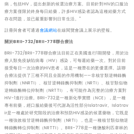
病，包括HIV，提出創新的候選治療方案。目前針對HIV的口服治
療方案僅限於終身每日給藥，許多HIV感染者認為這種給藥方式
存在問題，並已嚴重影響到日常生活。"
註冊與會者可通過
會議網站
在線閱覽會議上展示的壁報。
關於
BRII-732/BRII-778聯合療法
BRII-732/BRII-778聯合療法目前正在美國進行1期開發，用於治
療人類免疫缺陷病毒（HIV）感染，可每週給藥一次。對於目前
接受每日一次治療的HIV患者，這是一種潛在的更優選擇。該聯
合療法提供了三種不同且全面的作用機制——非核甘類逆轉錄酶
抑制劑（NNRTI）、核甘逆轉錄酶抑制劑（NRTI）、核甘類似物
逆轉錄酶轉位抑制劑（NRTTI），有可能作為完整的治療方案對
HIV-1進行治療。BRII-732是一種新化學實體（NCE），是一種
專有前藥，經口服給藥後可代謝為活性部分Islatravir。Islatrav
ir是一種處於研究階段的治療和預防HIV感染的候選藥物，它既是
一種強效核甘逆轉錄酶抑制劑（NRTI），也是一種核甘類似物逆
轉錄酶轉位抑制劑（NRTTI）。BRII-778是一種鹽酸利匹韋林的