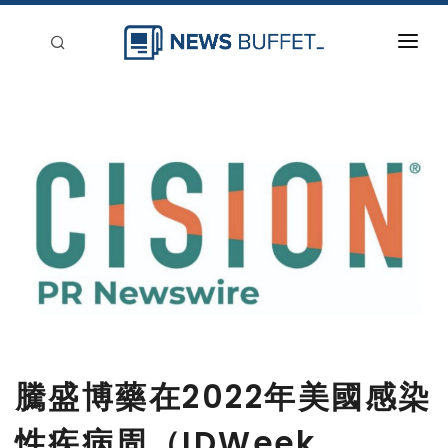
回到首頁
新聞稿分類
登入
刊登
騰盛博藥在2022年美國感染
性疾病周（IDWeek