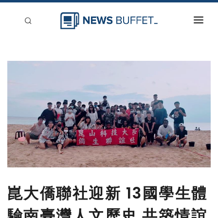
回到首頁
新聞稿分類
登入
刊登
崑大僑聯社迎新 13國學生體
驗南臺灣人文歷史 共築情誼