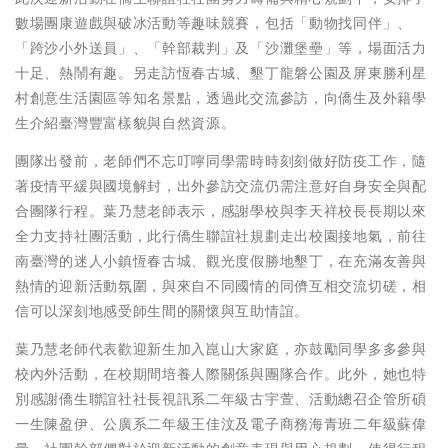
數場團康遊戲與破冰活動等趣味競賽，包括「動物找同伴」、
「跨沙小外送員」、「幹部裁判」及「沙灘堡壘」等，場面活力
十足、熱鬧有趣。另走訪恆春古城、墾丁龍磐公園及屏東勝利星
村創意生活園區等知名景點，透過此交流參訪，向僑生及外籍學
生介紹臺灣豐富樣貌與自然資源。
團隊出發前，老師們不忘叮嚀同學需時時刻刻做好防疫工作，隨
著疫情平緩與國境解封，出外參訪交流仍需注意好自身安全與配
合團隊行程。葉乃慧老師表示，感謝學校與李天祥校長長期以來
全力支持社團活動，此行僑生聯誼社規劃走出校園接地氣，前往
南臺灣的迷人小鎮恆春古城、觀光度假勝地墾丁，在充滿友善與
熱情的迎新活動氛圍，與來自不同國情的同儕互相交流切磋，相
信可以深刻地感受師生間的關懷與互助情誼。
葉乃慧老師代表歡迎新生加入崑山大家庭，亦鼓勵同學多多參與
校內外活動，在校期間培養人際關係與團隊合作。此外，她也特
別感謝僑生聯誼社社長視訊系二年級古宇萱、活動總召企管所碩
一生陳盈伊、公廣系二年級王佳汶及電子商務海青班二年級蘇偉