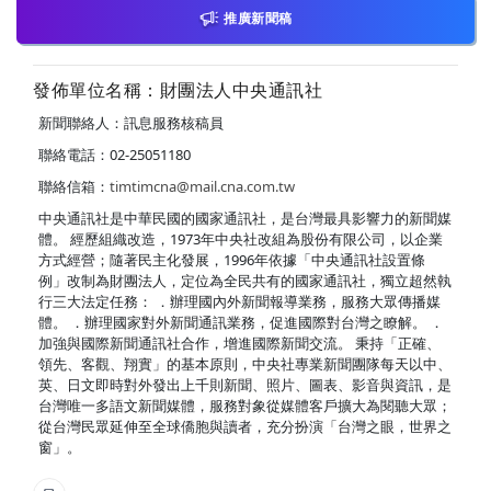
推廣新聞稿
發佈單位名稱：財團法人中央通訊社
新聞聯絡人：訊息服務核稿員
聯絡電話：02-25051180
聯絡信箱：
timtimcna@mail.cna.com.tw
中央通訊社是中華民國的國家通訊社，是台灣最具影響力的新聞媒
體。 經歷組織改造，1973年中央社改組為股份有限公司，以企業
方式經營；隨著民主化發展，1996年依據「中央通訊社設置條
例」改制為財團法人，定位為全民共有的國家通訊社，獨立超然執
行三大法定任務： ．辦理國內外新聞報導業務，服務大眾傳播媒
體。 ．辦理國家對外新聞通訊業務，促進國際對台灣之瞭解。 ．
加強與國際新聞通訊社合作，增進國際新聞交流。 秉持「正確、
領先、客觀、翔實」的基本原則，中央社專業新聞團隊每天以中、
英、日文即時對外發出上千則新聞、照片、圖表、影音與資訊，是
台灣唯一多語文新聞媒體，服務對象從媒體客戶擴大為閱聽大眾；
從台灣民眾延伸至全球僑胞與讀者，充分扮演「台灣之眼，世界之
窗」。