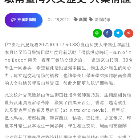
Oct 19,2022
新聞
新聞時事
推廣新聞稿
(中央社訊息服務20221019 17:50:38)崑山科技大學僑生聯誼社
本月14至15日舉辧111學年度迎新活動「僑僑揪你嗨玩—Sun of t
he Beach 兩天一夜墾丁參訪交流之旅」，邀請來自13國、39名
學生一同參與，希望藉此活動凝聚本國生、僑生及外籍生的向心
力，建立起交流情誼的橋樑，也讓學長姐帶著學弟妹體驗南臺灣
的人文熱情與豐富自然資源，彼此之間更加親近而熟識。
此次校外交流活動由僑生聯誼社指導老師葉乃慧、生輔組組長張
世芳及組員溫家珍帶隊，聚集了由馬來西亞、香港、越南僑生，
以及聖克里斯多福及尼維斯 (St. Kitts and Nevis)、貝里斯、
瓜地馬拉、宏都拉斯、聖露西亞、秘魯、巴拉圭、史瓦帝尼、印
度等外籍生及本地生一同參與，學生相互交流、場面相當熱鬧！
此次迎新活動在僑生聯誼社社團努力籌備與精心規劃下，安排了