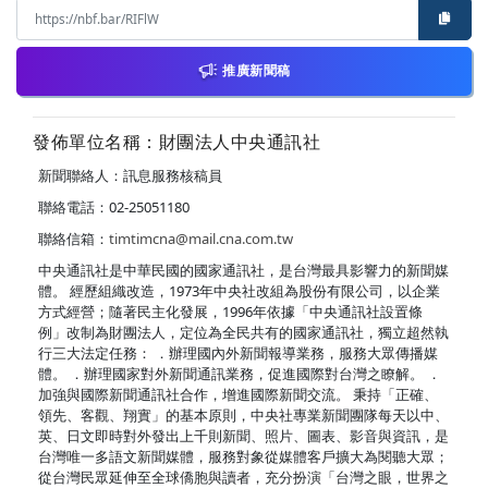
推廣新聞稿
發佈單位名稱：財團法人中央通訊社
新聞聯絡人：訊息服務核稿員
聯絡電話：02-25051180
聯絡信箱：
timtimcna@mail.cna.com.tw
中央通訊社是中華民國的國家通訊社，是台灣最具影響力的新聞媒
體。 經歷組織改造，1973年中央社改組為股份有限公司，以企業
方式經營；隨著民主化發展，1996年依據「中央通訊社設置條
例」改制為財團法人，定位為全民共有的國家通訊社，獨立超然執
行三大法定任務： ．辦理國內外新聞報導業務，服務大眾傳播媒
體。 ．辦理國家對外新聞通訊業務，促進國際對台灣之瞭解。 ．
加強與國際新聞通訊社合作，增進國際新聞交流。 秉持「正確、
領先、客觀、翔實」的基本原則，中央社專業新聞團隊每天以中、
英、日文即時對外發出上千則新聞、照片、圖表、影音與資訊，是
台灣唯一多語文新聞媒體，服務對象從媒體客戶擴大為閱聽大眾；
從台灣民眾延伸至全球僑胞與讀者，充分扮演「台灣之眼，世界之