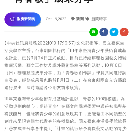
Oct 19,2022
新聞
新聞時事
推廣新聞稿
(中央社訊息服務20221019 17:19:57)文化部指導、國立臺東生
活美學館主辦，台東劇團執行的「111年東臺灣青少年藝術育成基
地計畫」已於9月24日正式啟動。目前已持續辦理校園藝文體驗
推廣活動、藝文工作坊及課外藝術學校等系列活動，10月16日
（日）辦理動態成果分享，由「青春歌創作課」學員共同進行詞
曲發表，靜態成果展也將於11月1日（二）在台東劇團白立方藝廊
進行展出，屆時邀請各位朋友前來欣賞。
111年東臺灣青少年藝術育成基地計畫以「青春的100種模樣」為
活動規劃的軸心，期待青少年在藝文的課程學習中獲得知識與基
礎技能外，也能將青少年的創意展現其中，更能藉由不同類型的
創作來呈現這個世代青春的各種樣貌。國立臺東生活美學館館長
江愚在成果分享會中提到「計畫的執行給予喜歡藝文活動的青少