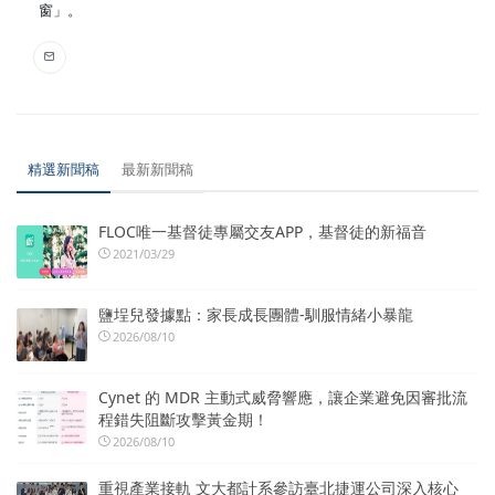
窗」。
精選新聞稿
最新新聞稿
FLOC唯一基督徒專屬交友APP，基督徒的新福音
2021/03/29
鹽埕兒發據點：家長成長團體-馴服情緒小暴龍
2026/08/10
Cynet 的 MDR 主動式威脅響應，讓企業避免因審批流
程錯失阻斷攻擊黃金期！
2026/08/10
重視產業接軌 文大都計系參訪臺北捷運公司深入核心