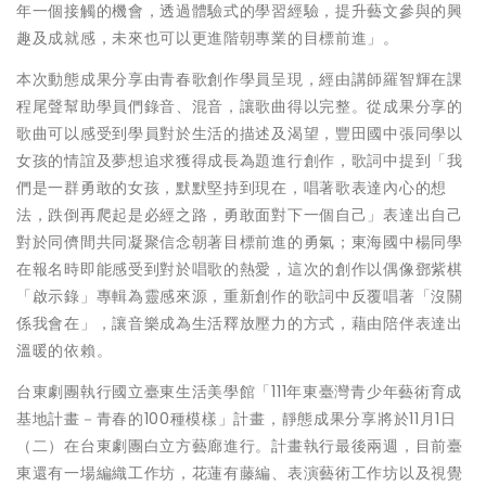
年一個接觸的機會，透過體驗式的學習經驗，提升藝文參與的興
趣及成就感，未來也可以更進階朝專業的目標前進」。
本次動態成果分享由青春歌創作學員呈現，經由講師羅智輝在課
程尾聲幫助學員們錄音、混音，讓歌曲得以完整。從成果分享的
歌曲可以感受到學員對於生活的描述及渴望，豐田國中張同學以
女孩的情誼及夢想追求獲得成長為題進行創作，歌詞中提到「我
們是一群勇敢的女孩，默默堅持到現在，唱著歌表達內心的想
法，跌倒再爬起是必經之路，勇敢面對下一個自己」表達出自己
對於同儕間共同凝聚信念朝著目標前進的勇氣；東海國中楊同學
在報名時即能感受到對於唱歌的熱愛，這次的創作以偶像鄧紫棋
「啟示錄」專輯為靈感來源，重新創作的歌詞中反覆唱著「沒關
係我會在」，讓音樂成為生活釋放壓力的方式，藉由陪伴表達出
溫暖的依賴。
台東劇團執行國立臺東生活美學館「111年東臺灣青少年藝術育成
基地計畫－青春的100種模樣」計畫，靜態成果分享將於11月1日
（二）在台東劇團白立方藝廊進行。計畫執行最後兩週，目前臺
東還有一場編織工作坊，花蓮有藤編、表演藝術工作坊以及視覺