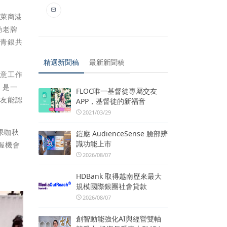
蓬萊商港
動老牌
造青銀共
精選新聞稿
最新新聞稿
創意工作
」是一
FLOC唯一基督徒專屬交友
朋友能認
APP，基督徒的新福音
2021/03/29
果咖秋
鎧應 AudienceSense 臉部辨
識功能上市
握機會
2026/08/07
HDBank 取得越南歷來最大
規模國際銀團社會貸款
2026/08/07
創智動能強化AI與經營雙軸