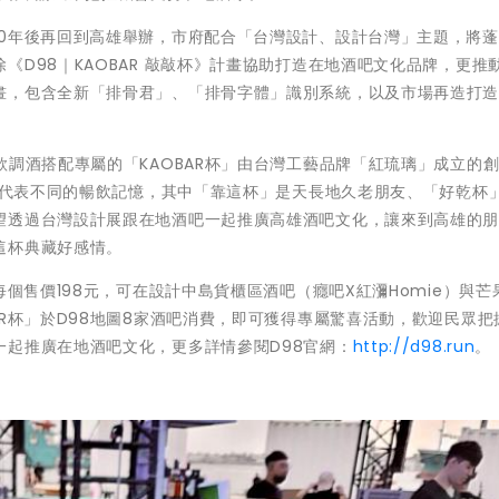
10年後再回到高雄舉辦，市府配合「台灣設計、設計台灣」主題，將
D98｜KAOBAR 敲敲杯》計畫協助打造在地酒吧文化品牌，更推
畫，包含全新「排骨君」、「排骨字體」識別系統，以及市場再造打
款調酒搭配專屬的「KAOBAR杯」由台灣工藝品牌「紅琉璃」成立的
刻度代表不同的暢飲記憶，其中「靠這杯」是天長地久老朋友、「好乾杯
望透過台灣設計展跟在地酒吧一起推廣高雄酒吧文化，讓來到高雄的
這杯典藏好感情。
每個售價198元，可在設計中島貨櫃區酒吧（癮吧X紅瀰Homie）與芒
AR杯」於D98地圖8家酒吧消費，即可獲得專屬驚喜活動，歡迎民眾把
起推廣在地酒吧文化，更多詳情參閱D98官網：
http://d98.run
。