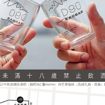
在設計中島貨櫃區酒吧（癮吧X紅瀰Homie）與芒果咖秋（高雄孔廟－西廡）