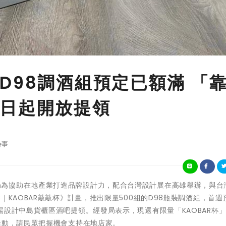
D98調酒組預定已額滿 「
日起開放提領
時事
高市府經發局為協助在地產業打造品牌設計力，配合台灣設計展在高雄舉辦，與
｜KAOBAR敲敲杯》計畫，推出限量500組的D98瓶裝調酒組，首週
場設計中島貨櫃區酒吧提領。經發局表示，現還有限量「KAOBAR杯
活動，請民眾把握機會支持在地店家。