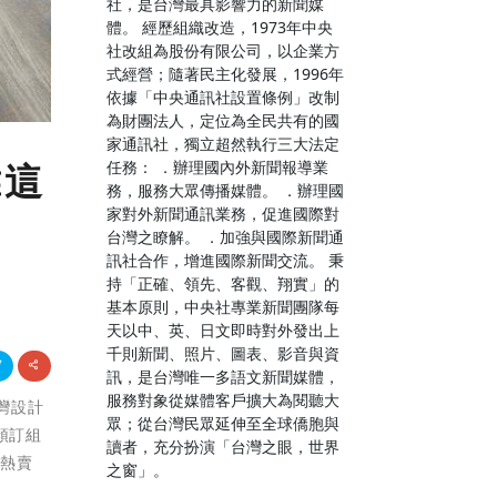
社，是台灣最具影響力的新聞媒
體。 經歷組織改造，1973年中央
社改組為股份有限公司，以企業方
式經營；隨著民主化發展，1996年
依據「中央通訊社設置條例」改制
為財團法人，定位為全民共有的國
家通訊社，獨立超然執行三大法定
任務： ．辦理國內外新聞報導業
靠這
務，服務大眾傳播媒體。 ．辦理國
家對外新聞通訊業務，促進國際對
台灣之瞭解。 ．加強與國際新聞通
訊社合作，增進國際新聞交流。 秉
持「正確、領先、客觀、翔實」的
基本原則，中央社專業新聞團隊每
天以中、英、日文即時對外發出上
千則新聞、照片、圖表、影音與資
訊，是台灣唯一多語文新聞媒體，
服務對象從媒體客戶擴大為閱聽大
台灣設計
眾；從台灣民眾延伸至全球僑胞與
預訂組
讀者，充分扮演「台灣之眼，世界
」熱賣
之窗」。