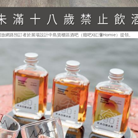
放網路預訂者於展場設計中島貨櫃區酒吧（癮吧X紅瀰Homie）提領。