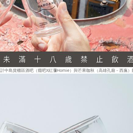
在設計中島貨櫃區酒吧（癮吧X紅瀰Homie）與芒果咖秋（高雄孔廟－西廡）