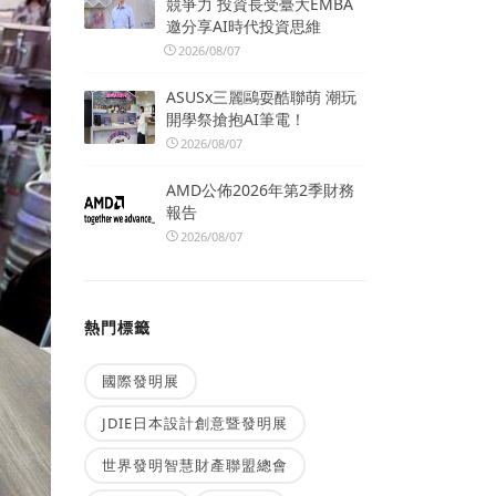
競爭力 投資長受臺大EMBA
邀分享AI時代投資思維
2026/08/07
ASUSx三麗鷗耍酷聯萌 潮玩
開學祭搶抱AI筆電！
2026/08/07
AMD公佈2026年第2季財務
報告
2026/08/07
熱門標籤
國際發明展
JDIE日本設計創意暨發明展
世界發明智慧財產聯盟總會