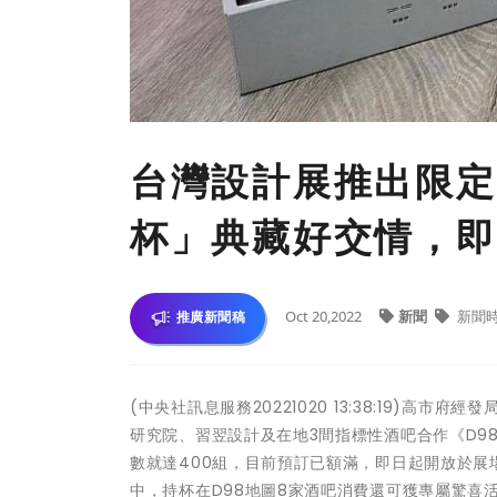
台灣設計展推出限定
杯」典藏好交情，即
Oct 20,2022
新聞
新聞
推廣新聞稿
(中央社訊息服務20221020 13:38:19)
研究院、習翌設計及在地3間指標性酒吧合作《D98
數就達400組，目前預訂已額滿，即日起開放於展
中，持杯在D98地圖8家酒吧消費還可獲專屬驚喜