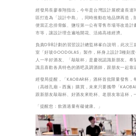
經發局長廖泰翔指出，今年是台灣設計展睽違長達
區打造為「設計中島」，同時推動在地品牌再造，除《
便當正忠排骨飯、鹽埕第一公有零售市場等改造計
市等，讓設計理念遍地開花、活絡高雄經濟。
負責D98計劃的習翌設計總監林峯白說明，此次三
室「好玻GOODGLAS」製作，杯身上設計3種
人一半好酒友、「敲敲杯」是慶祝認識新朋友。希
識且喜歡各具特色的酒吧及調酒師，跟朋友一起靠
經發局提醒，「KAOBAR杯」酒杯首批限量發售，
（高雄孔廟－西廡）購買，未來只要攜帶「KAOB
跟新朋友敲敲杯、好酒友來乾杯、老朋友靠這杯，一
「提醒您：飲酒過量有礙健康。」