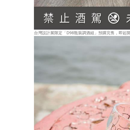
台灣設計展限定「D98瓶裝調酒組」預購完售，即起開