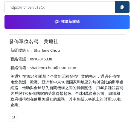
推廣新聞稿
發佈單位名稱：美通社
新聞聯絡人：Sharlene Chou
聯絡電話：0910-816338
聯絡信箱：
sharlene.chou@cision.com
美通社在1954年開創了企業新聞稿發佈行業的先河，通過分佈在
南北美洲、歐洲、亞洲和中東16個國家和地區的無與倫比的辦事處
網路，借助與全球領先新聞機構之間的獨特關係，用40多種語言將
客戶與170多個國家的受眾聯繫起來。全球4萬多家公司、組織和
政府機構都在使用美通社的服務，其中包括50%以上的財富500強
企業。