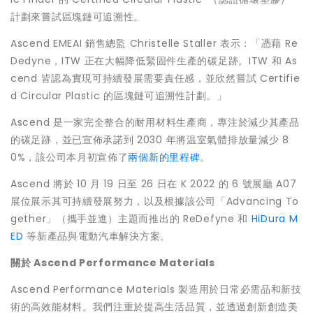
計劃來嘗試區塊鏈可追溯性。
Ascend EMEAI 銷售總監
Christelle Staller
表示：「憑藉 Re
Dedyne，ITW 正在大幅降低緊固件生產的碳足跡。ITW 和 As
cend 皆認為實現可持續發展需要責任感，並欣然嘗試 Certifie
d Circular Plastic 的區塊鏈可追溯性計劃。」
Ascend 是一家完全整合的耐用材料生產商，專注於減少其產品
的碳足跡，並已宣佈承諾到 2030 年將温室氣體排放量減少 8
0%，該公司本月初宣佈了
兩個新的里程碑
。
Ascend 將於 10 月 19 日至 26 日在 K 2022 的 6 號展廳 A07
展位展示其可持續發展努力，以及根據該公司「Advancing To
gether」（攜手並進）主題而推出的 ReDefyne 和
HiDura M
ED
等新產品與電動汽車解決方案。
關於
Ascend Performance Materials
Ascend Performance Materials 製造用於日常必需品和新技
術的高效能材料。我們注重於提高生活品質，並透過創新創造美