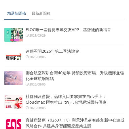
精選新聞稿
最新新聞稿
FLOC唯一基督徒專屬交友APP，基督徒的新福音
2021/03/29
遠傳召開2026年第二季法說會
2026/08/06
聯合航空深耕台灣40週年 持續投資市場、升級機隊並強
化全球航網連結
2026/08/06
社群觸及會變，品牌入口要掌握在自己手上：
Cloudmax 匯智推出 .tw／.台灣網域限時優惠
2026/08/06
真健康醫療（02697.HK）與天津具身智能創新中心達成
戰略合作 共建具身智能醫療產業生態