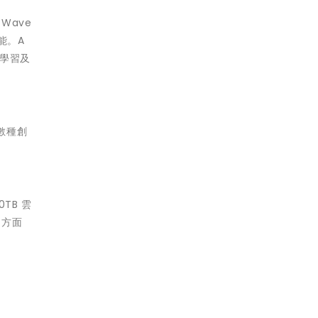
Wave
能。A
器學習及
的數種創
0TB 雲
力方面