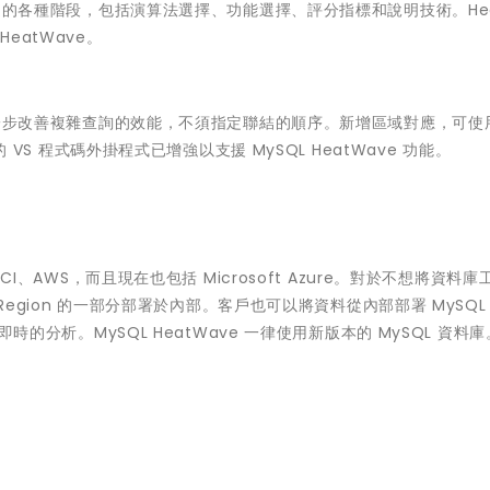
練管道的各種階段，包括演算法選擇、功能選擇、評分指標和說明技術。He
eatWave。
可進一步改善複雜查詢的效能，不須指定聯結的順序。新增區域對應，可使用
的 VS 程式碼外掛程式已增強以支援 MySQL HeatWave 功能。
OCI、AWS，而且現在也包括 Microsoft Azure。對於不想將資料庫
 Region 的一部分部署於內部。客戶也可以將資料從內部部署 MySQL 
即時的分析。MySQL HeatWave 一律使用新版本的 MySQL 資料庫