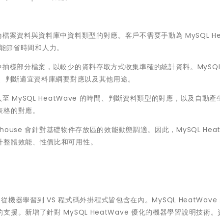
自動推論檔案資料與資料庫中資料類型的對應。客戶不需要手動為 MySQL He
因此能節省時間和人力。
件儲存中抽樣部分檔案，以較少的資料存取方式收集準確的統計資料。MySQL 
畫、判斷適宜資料庫綱要對應以及其他用途。
載入至 MySQL HeatWave 的時間、判斷資料類型的對應，以及自動
表格的對應。
Lakehouse 會針對基礎物件存放區的效能動態調適。因此，MySQL Heat
升整體效能、性價比和可用性。
，從機器學習到 VS 程式碼外掛程式皆包含在內。MySQL HeatWave
。新增了針對 MySQL HeatWave 優化的機器學習說明技術。