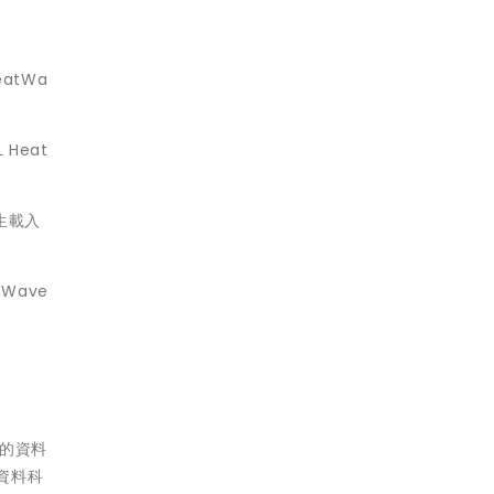
atWa
Heat
產生載入
Wave
 的資料
資料科