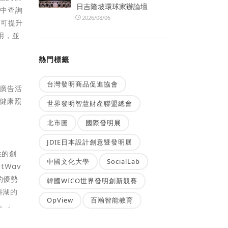
日吉隆坡環球家辦論壇
庫中查詢
2026/08/06
，可提升
試用，並
熱門標籤
台灣發明商品促進協會
是廣告活
及健康照
世界發明智慧財產聯盟總會
北市圖
國際發明展
JDIE日本設計創意暨發明展
性的創
中國文化大學
SocialLab
tWav
 的優勢
韓國WICO世界發明創新競賽
料湖的
OpView
百瀚智能教育
勢。」