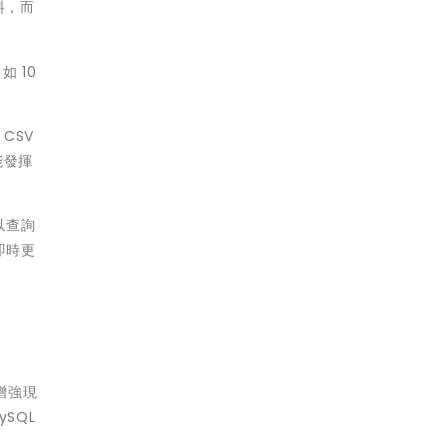
資料，而
如 10
CSV
能發揮
可以查詢
即時更
已增強現
SQL