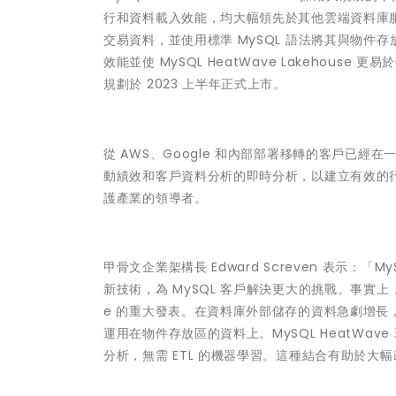
行和資料載入效能，均大幅領先於其他雲端資料庫服
交易資料，並使用標準 MySQL 語法將其與物件存放
效能並使 MySQL HeatWave Lakehouse 更
規劃於 2023 上半年正式上市。
從 AWS、Google 和內部部署移轉的客戶已經在
動績效和客戶資料分析的即時分析，以建立有效的行
護產業的領導者。
甲骨文企業架構長 Edward Screven 表示：
新技術，為 MySQL 客戶解決更大的挑戰。事實上，MyS
e 的重大發表。在資料庫外部儲存的資料急劇增長，通过 M
運用在物件存放區的資料上。MySQL HeatW
分析，無需 ETL 的機器學習。這種結合有助於大幅改