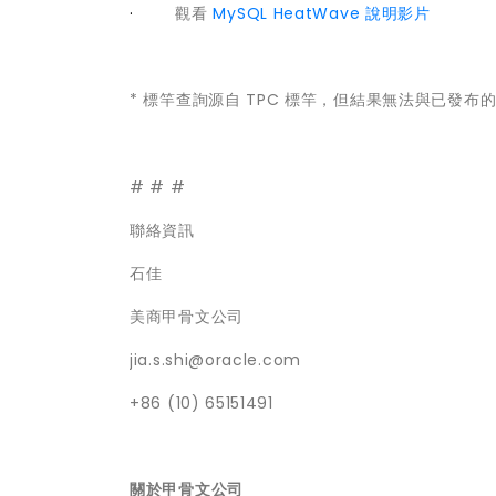
·
觀看
MySQL HeatWave 說明影片
* 標竿查詢源自 TPC 標竿，但結果無法與已發布的
# # #
聯絡資訊
石佳
美商甲骨文公司
jia.s.shi@oracle.com
+86 (10) 65151491
關於甲骨文公司