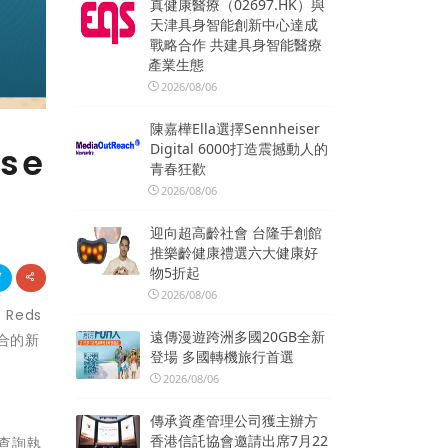
真健康醫療（02697.HK）與
天津具身智能創新中心達成
戰略合作 共建具身智能醫療
產業生態
2026/08/06
陳嘉樺Ella選擇Sennheiser
Digital 6000打造震撼動人的
se
青春狂歡
2026/08/06
迎向超高齡社會 台隆手創館
推樂齡健康禮選六大健康好
物5折起
2026/08/06
 Reds
遠傳漫遊跨洲多國20GB全新
組合的新
登場 多國轉機旅行首選
2026/08/06
傳承資產管理公司獲主辦方
香港信託協會邀請出席7月22
的查詢執