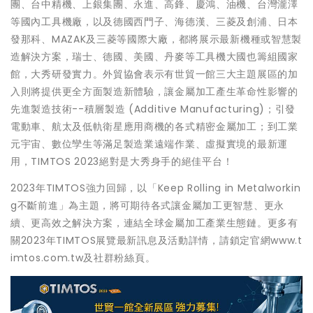
團、台中精機、上銀集團、永進、高鋒、慶鴻、油機、台灣瀧澤
等國內工具機廠，以及德國西門子、海德漢、三菱及創浦、日本
發那科、MAZAK及三菱等國際大廠，都將展示最新機種或智慧製
造解決方案，瑞士、德國、美國、丹麥等工具機大國也籌組國家
館，大秀研發實力。外貿協會表示有世貿一館三大主題展區的加
入則將提供更全方面製造新體驗，讓金屬加工產生革命性影響的
先進製造技術--積層製造 (Additive Manufacturing)；引發
電動車、航太及低軌衛星應用商機的各式精密金屬加工；到工業
元宇宙、數位孿生等滿足製造業遠端作業、虛擬實境的最新運
用，TIMTOS 2023絕對是大秀身手的絕佳平台！
2023年TIMTOS強力回歸，以「Keep Rolling in Metalworkin
g不斷前進」為主題，將可期待各式讓金屬加工更智慧、更永
續、更高效之解決方案，連結全球金屬加工產業生態鏈。更多有
關2023年TIMTOS展覽最新訊息及活動詳情，請鎖定官網www.t
imtos.com.tw及社群粉絲頁。