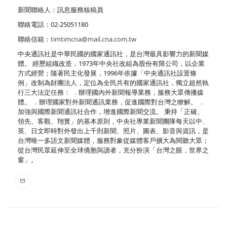
新聞聯絡人：訊息服務核稿員
聯絡電話：02-25051180
聯絡信箱：
timtimcna@mail.cna.com.tw
中央通訊社是中華民國的國家通訊社，是台灣最具影響力的新聞媒
體。 經歷組織改造，1973年中央社改組為股份有限公司，以企業
方式經營；隨著民主化發展，1996年依據「中央通訊社設置條
例」改制為財團法人，定位為全民共有的國家通訊社，獨立超然執
行三大法定任務： ．辦理國內外新聞報導業務，服務大眾傳播媒
體。 ．辦理國家對外新聞通訊業務，促進國際對台灣之瞭解。 ．
加強與國際新聞通訊社合作，增進國際新聞交流。 秉持「正確、
領先、客觀、翔實」的基本原則，中央社專業新聞團隊每天以中、
英、日文即時對外發出上千則新聞、照片、圖表、影音與資訊，是
台灣唯一多語文新聞媒體，服務對象從媒體客戶擴大為閱聽大眾；
從台灣民眾延伸至全球僑胞與讀者，充分扮演「台灣之眼，世界之
窗」。