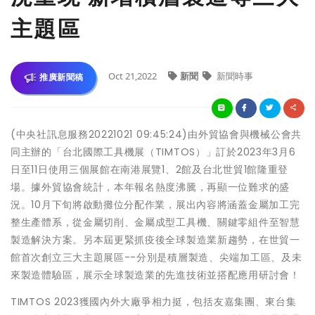
主題區
Oct 21,2022
新聞
新聞時事
推廣新聞稿
(中央社訊息服務20221021 09:45:24)由外貿協會與機械公會共
同主辦的「台北國際工具機展（TIMTOS）」訂於2023年3月6
日至11日使用三個展館在南港展覽1、2館及台北世貿1館隆重登
場。據外貿協會統計，本年報名熱度沸騰，再顯一位難求的盛
況。10月下旬將啟動攤位分配作業，展出內容將涵蓋金屬加工完
整生產體系，從金屬切削、金屬成型工具機、關鍵零組件至智慧
製造解決方案。另本屆更緊抓疫後全球製造業新趨勢，在世貿一
館首次創立三大主題展區--分別是積層製造、尖端加工區、及未
來製造體驗區，展示全球製造業的先進技術並搭配應用研討會！
TIMTOS 2023獲國內外大廠爭相力挺，包括友嘉集團、東台集