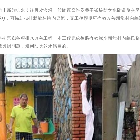
防止新龍排水支線再次溢堤，並於瓦窯路及番子崙堤防之水防道路交
尺/秒)，可協助抽排新龍村轄內逕流，完工後預期可有效改善新龍村內義
辦枋寮鄉各項排水改善工程，本工程完成後將有效減少新龍村內義民
產災損問題，達到防災的永續目的。