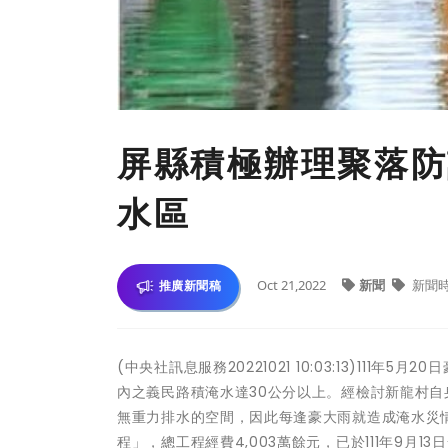
屏縣積極辦理聚落防
水區
Oct 21,2022
新聞
新聞
推廣新聞稿
(中央社訊息服務20221021 10:03:13)11
內之義民路積淹水達30公分以上。經檢討新龍村
無重力排水的空間，因此每逢豪大雨就造成淹水災
程」，總工程經費4,003萬餘元，已於111年9月13