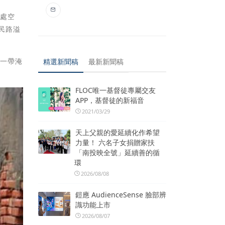
界處空
民路溢
路一帶淹
精選新聞稿
最新新聞稿
FLOC唯一基督徒專屬交友
APP，基督徒的新福音
2021/03/29
天上父親的愛延續化作希望
力量！ 六名子女捐贈家扶
「南投映全號」延續善的循
環
2026/08/08
鎧應 AudienceSense 臉部辨
識功能上市
2026/08/07