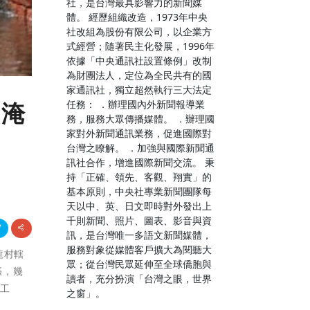
社，是台灣最具影響力的新聞媒
體。 經歷組織改造，1973年中央
社改組為股份有限公司，以企業方
式經營；隨著民主化發展，1996年
依據「中央通訊社設置條例」改制
為財團法人，定位為全民共有的國
家通訊社，獨立超然執行三大法定
任務： ．辦理國內外新聞報導業
易淹
務，服務大眾傳播媒體。 ．辦理國
家對外新聞通訊業務，促進國際對
台灣之瞭解。 ．加強與國際新聞通
訊社合作，增進國際新聞交流。 秉
持「正確、領先、客觀、翔實」的
基本原則，中央社專業新聞團隊每
天以中、英、日文即時對外發出上
千則新聞、照片、圖表、影音與資
訊，是台灣唯一多語文新聞媒體，
服務對象從媒體客戶擴大為閱聽大
新龍村轄
眾；從台灣民眾延伸至全球僑胞與
漲，幾
讀者，充分扮演「台灣之眼，世界
護工
之窗」。