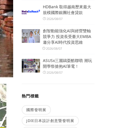
HDBank 取得越南歷來最大
規模國際銀團社會貸款
2026/08/07
創智動能強化AI與經營雙軸
競爭力 投資長受臺大EMBA
邀分享AI時代投資思維
2026/08/07
ASUSx三麗鷗耍酷聯萌 潮玩
開學祭搶抱AI筆電！
2026/08/07
熱門標籤
國際發明展
JDIE日本設計創意暨發明展