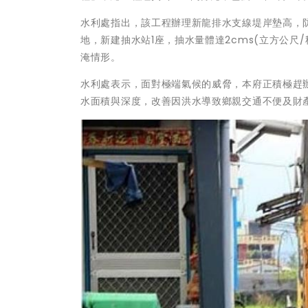
水利處指出，該工程辦理新龍排水支線堤岸墊高，
地，新建抽水站1座，抽水量體達2cms(立方公
淹情形。
水利處表示，面對極端氣候的威脅，本府正積極趕
水面積與深度，改善因洪水導致鄉親交通不便及財