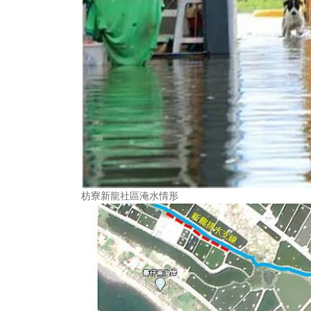
枋寮新龍社區淹水情形