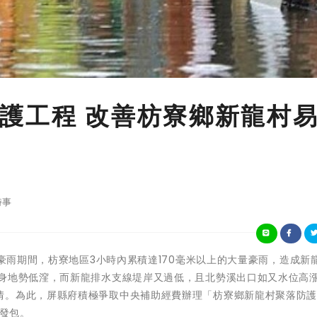
護工程 改善枋寮鄉新龍村
時事
1年5月20日豪雨期間，枋寮地區3小時內累積達170毫米以上的大量豪雨，造成
自身地勢低漥，而新龍排水支線堤岸又過低，且北勢溪出口如又水位高
情。為此，屏縣府積極爭取中央補助經費辦理「枋寮鄉新龍村聚落防
日發包。