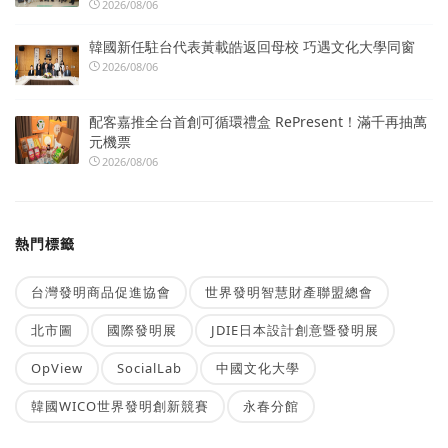
2026/08/06
韓國新任駐台代表黃載皓返回母校 巧遇文化大學同窗
2026/08/06
配客嘉推全台首創可循環禮盒 RePresent！滿千再抽萬
元機票
2026/08/06
熱門標籤
台灣發明商品促進協會
世界發明智慧財產聯盟總會
北市圖
國際發明展
JDIE日本設計創意暨發明展
OpView
SocialLab
中國文化大學
韓國WICO世界發明創新競賽
永春分館