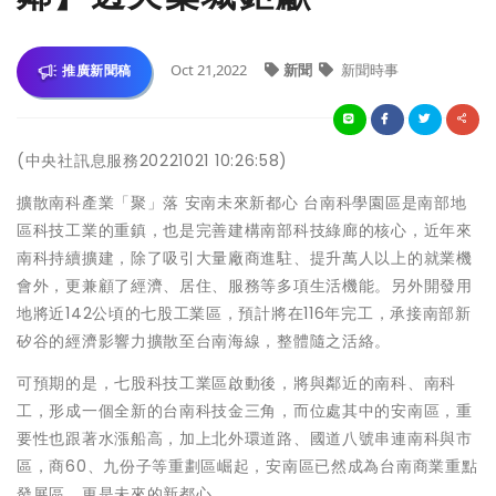
Oct 21,2022
新聞
新聞時事
推廣新聞稿
(中央社訊息服務20221021 10:26:58)
擴散南科產業「聚」落 安南未來新都心 台南科學園區是南部地
區科技工業的重鎮，也是完善建構南部科技綠廊的核心，近年來
南科持續擴建，除了吸引大量廠商進駐、提升萬人以上的就業機
會外，更兼顧了經濟、居住、服務等多項生活機能。另外開發用
地將近142公頃的七股工業區，預計將在116年完工，承接南部新
矽谷的經濟影響力擴散至台南海線，整體隨之活絡。
可預期的是，七股科技工業區啟動後，將與鄰近的南科、南科
工，形成一個全新的台南科技金三角，而位處其中的安南區，重
要性也跟著水漲船高，加上北外環道路、國道八號串連南科與市
區，商60、九份子等重劃區崛起，安南區已然成為台南商業重點
發展區，更是未來的新都心。