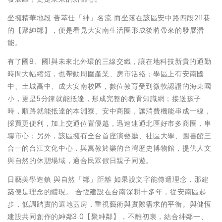
坐擁精華地段 薈萃仕「紳」名流 而坐落在該區安中路四段211巷
的【聚紳鄰】，便是看見大安南生活圈形成後將帶來的發展潛
能。
有了國8、國1與未來北外環的三線交織，讓在地科技新貴的通勤
時間大幅縮短，也帶動周圍產業、房市活絡；學區上有安南國
中、土城高中、成大安南校區，數位教育受到微軟認證的海東國
小，更是5分鐘就能抵達，形成完整的教育知識網；接送孩子
時，順路就能抵達的本淵寮、安中商圈，讓消費機能串成一線，
採買更便利，加上交通位置優越，迅速連通北區好市多商圈，串
聯市心；另外，該區擁有全台首座演藝廳、社區大學、圖書館三
合一的台江文化中心，與寓教於樂的台灣歷史博物館，提供人文
與自然的休憩場域，適合民眾假日親子同遊。
日藝美學造鎮 與自然「鄰」距離 如果說文字能傳遞理念，那建
築便是理念的體現。 合恆建設在台南深耕十多年，從安南區起
步，低調踏實的選地蓋房，重視藝術與實際需求的平衡。與健恆
建設共同創作的紳鄰3.0【聚紳鄰】，不離初衷，結合紳鄰一、