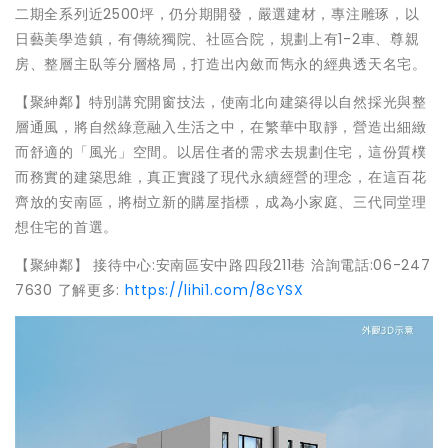
二期全系列近2500坪，仍分期開發，嚴選建材，專注雕琢，以
日藝美學造鎮，有傳統獨院、社區合院，規劃上有1-2車、尊親
房、整層主臥等分層格局，打造出內斂而雋永的經典透天名宅。
【聚紳鄰】特別講究開窗技法，使南北向建築得以自然採光與整
層通風，將自然綠意融入生活之中，在繁華中取靜，營造出細緻
而舒適的「風光」空間。以居住者的需求去規劃住宅，這份質樸
而務實的建築思維，真正實踐了現代永續經營的理念，在這百花
齊放的安南區，將樹立新的購屋指標，成為小家庭、三代同堂理
想住宅的首選。
【聚紳鄰】 接待中心:安南區安中路四段211巷 洽詢電話:06-247
7630 了解更多:
https://lihi1.com/8cYSX