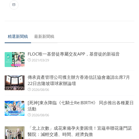
精選新聞稿
最新新聞稿
FLOC唯一基督徒專屬交友APP，基督徒的新福音
2021/03/29
傳承資產管理公司獲主辦方香港信託協會邀請出席7月
22日吉隆坡環球家辦論壇
2026/08/06
[死神]東永降臨《七騎士Re:BIRTH》 同步推出各種夏日
活動
2026/08/06
「北上次數」成花東備孕夫妻困境！宜蘊串聯花蓮門諾
醫院：減輕交通、時間、經濟負擔