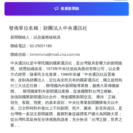
推廣新聞稿
發佈單位名稱：財團法人中央通訊社
新聞聯絡人：訊息服務核稿員
聯絡電話：02-25051180
聯絡信箱：
timtimcna@mail.cna.com.tw
中央通訊社是中華民國的國家通訊社，是台灣最具影響力的新聞媒
體。 經歷組織改造，1973年中央社改組為股份有限公司，以企業
方式經營；隨著民主化發展，1996年依據「中央通訊社設置條
例」改制為財團法人，定位為全民共有的國家通訊社，獨立超然執
行三大法定任務： ．辦理國內外新聞報導業務，服務大眾傳播媒
體。 ．辦理國家對外新聞通訊業務，促進國際對台灣之瞭解。 ．
加強與國際新聞通訊社合作，增進國際新聞交流。 秉持「正確、
領先、客觀、翔實」的基本原則，中央社專業新聞團隊每天以中、
英、日文即時對外發出上千則新聞、照片、圖表、影音與資訊，是
台灣唯一多語文新聞媒體，服務對象從媒體客戶擴大為閱聽大眾；
從台灣民眾延伸至全球僑胞與讀者，充分扮演「台灣之眼，世界之
窗」。