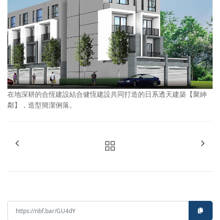
在地深耕的合恆建設結合健恆建設共同打造的日系透天建築【聚紳
鄰】，造型簡潔俐落。