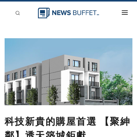
回到首頁
新聞稿分類
登入
刊登
科技新貴的購屋首選 【聚紳
鄰】透天築城鉅獻