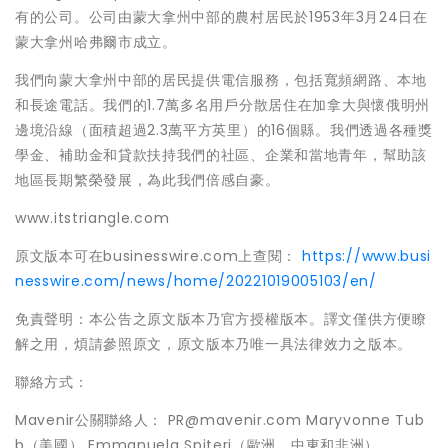
有的公司。公司由蒙大拿州中部的農村居民於1953年3月24日在
蒙大拿州哈弗爾市成立。
我們向蒙大拿州中部的居民提供電信服務，包括寬頻網路、本地
和長途電話。我們的1.7萬多名用戶分散居住在加拿大與懷俄明州
邊境沿線（面積超過2.3萬平方英里）的16個縣。我們透過各種獎
學金、補助金和貸款扶持我們的社區、企業和當地青年，幫助該
地區長期繁榮發展，為此我們倍感自豪。
www.itstriangle.com
原文版本可在businesswire.com上查閱：
https://www.busi
nesswire.com/news/home/20221019005103/en/
免責聲明：本公告之原文版本乃官方授權版本。譯文僅供方便瞭
解之用，煩請參照原文，原文版本乃唯一具法律效力之版本。
聯絡方式：
Mavenir公關聯絡人： PR@mavenir.com Maryvonne Tub
b（美國） Emmanuela Spiteri（歐洲、中東和非洲）