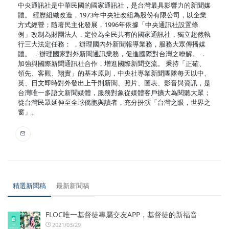
中央通訊社是中華民國的國家通訊社，是台灣最具影響力的新聞媒
體。 經歷組織改造，1973年中央社改組為股份有限公司，以企業
方式經營；隨著民主化發展，1996年依據「中央通訊社設置條
例」改制為財團法人，定位為全民共有的國家通訊社，獨立超然執
行三大法定任務： ．辦理國內外新聞報導業務，服務大眾傳播媒
體。 ．辦理國家對外新聞通訊業務，促進國際對台灣之瞭解。 ．
加強與國際新聞通訊社合作，增進國際新聞交流。 秉持「正確、
領先、客觀、翔實」的基本原則，中央社專業新聞團隊每天以中、
英、日文即時對外發出上千則新聞、照片、圖表、影音與資訊，是
台灣唯一多語文新聞媒體，服務對象從媒體客戶擴大為閱聽大眾；
從台灣民眾延伸至全球僑胞與讀者，充分扮演「台灣之眼，世界之
窗」。
精選新聞稿
最新新聞稿
FLOC唯一基督徒專屬交友APP，基督徒的新福音
2021/03/29