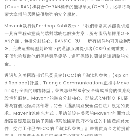
(Open RAN)和符合O-RAN標準的無線單元(O-RU)，此舉將為
蒙大拿州的居民提供增強的安全服務。
Mavenir執行長Pardeep Kohli表示：「我們非常高興能提供這
一具有里程碑意義的端對端統包解決方案，所有產品都採用O-R
AN介面，包括分封核心、RAN和O-RU——所有組件均可升級到5
G。完成這些轉型對於當下的通訊服務提供者(CSP)至關重要，
不僅能夠幫助他們保持競爭優勢，還可保障其關鍵通訊網路的安
全。」
透過加入美國聯邦通訊委員會(FCC)的「淘汰和替換」(Rip an
d Replace)計畫，Triangle Communications正攜手Mave
nir進行全面的網路轉型，替換那些對國家安全構成威脅的供應商
設備和服務。Mavenir的融合分封核心、開放式RAN和O-RU部
署為首個此類網路部署，符合《通訊網路安全信任法》規定的要
求。Mavenir以統包方式，用總部設在美國的Mavenir的開放式
網路基礎建設替換了美國和其他國家政府不信任的中國產網路元
件。交付工作已在FCC的「淘汰和替換」計畫提供資金之前提前