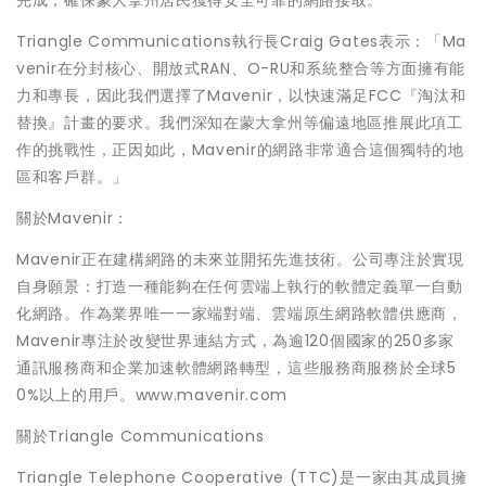
完成，確保蒙大拿州居民獲得安全可靠的網路接取。
Triangle Communications執行長Craig Gates表示：「Ma
venir在分封核心、開放式RAN、O-RU和系統整合等方面擁有能
力和專長，因此我們選擇了Mavenir，以快速滿足FCC『淘汰和
替換』計畫的要求。我們深知在蒙大拿州等偏遠地區推展此項工
作的挑戰性，正因如此，Mavenir的網路非常適合這個獨特的地
區和客戶群。」
關於Mavenir：
Mavenir正在建構網路的未來並開拓先進技術。公司專注於實現
自身願景：打造一種能夠在任何雲端上執行的軟體定義單一自動
化網路。作為業界唯一一家端對端、雲端原生網路軟體供應商，
Mavenir專注於改變世界連結方式，為逾120個國家的250多家
通訊服務商和企業加速軟體網路轉型，這些服務商服務於全球5
0%以上的用戶。www.mavenir.com
關於Triangle Communications
Triangle Telephone Cooperative (TTC)是一家由其成員擁