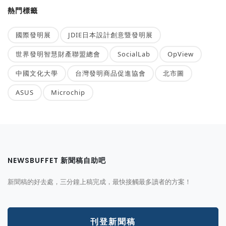
熱門標籤
國際發明展
JDIE日本設計創意暨發明展
世界發明智慧財產聯盟總會
SocialLab
OpView
中國文化大學
台灣發明商品促進協會
北市圖
ASUS
Microchip
NEWSBUFFET 新聞稿自助吧
新聞稿的好去處，三分鐘上稿完成，最快接觸最多讀者的方案！
刊登新聞稿