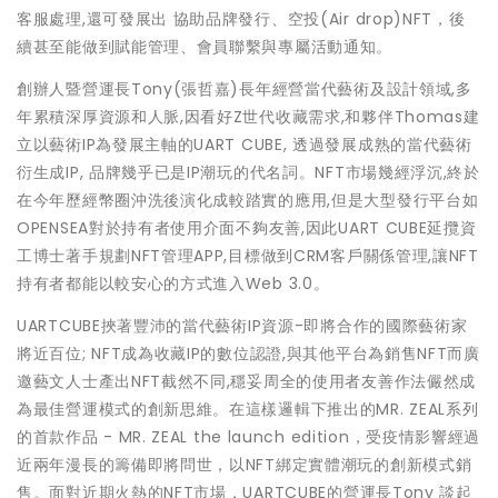
客服處理,還可發展出 協助品牌發行、空投(Air drop)NFT，後
續甚至能做到賦能管理、會員聯繫與專屬活動通知。
創辦人暨營運長Tony(張哲嘉)長年經營當代藝術及設計領域,多
年累積深厚資源和人脈,因看好Z世代收藏需求,和夥伴Thomas建
立以藝術IP為發展主軸的UART CUBE, 透過發展成熟的當代藝術
衍生成IP, 品牌幾乎已是IP潮玩的代名詞。NFT市場幾經浮沉,終於
在今年歷經幣圈沖洗後演化成較踏實的應用,但是大型發行平台如
OPENSEA對於持有者使用介面不夠友善,因此UART CUBE延攬資
工博士著手規劃NFT管理APP,目標做到CRM客戶關係管理,讓NFT
持有者都能以較安心的方式進入Web 3.0。
UARTCUBE挾著豐沛的當代藝術IP資源-即將合作的國際藝術家
將近百位; NFT成為收藏IP的數位認證,與其他平台為銷售NFT而廣
邀藝文人士產出NFT截然不同,穩妥周全的使用者友善作法儼然成
為最佳營運模式的創新思維。在這樣邏輯下推出的MR. ZEAL系列
的首款作品 - MR. ZEAL the launch edition，受疫情影響經過
近兩年漫長的籌備即將問世，以NFT綁定實體潮玩的創新模式銷
售。面對近期火熱的NFT市場，UARTCUBE的營運長Tony 談起