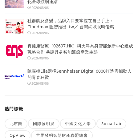
化全球航網連結
2026/08/06
社群觸及會變，品牌入口要掌握在自己手上：
Cloudmax 匯智推出 .tw／.台灣網域限時優惠
2026/08/06
真健康醫療（02697.HK）與天津具身智能創新中心達成
戰略合作 共建具身智能醫療產業生態
2026/08/06
陳嘉樺Ella選擇Sennheiser Digital 6000打造震撼動人
的青春狂歡
2026/08/06
熱門標籤
北市圖
國際發明展
中國文化大學
SocialLab
OpView
世界發明智慧財產聯盟總會