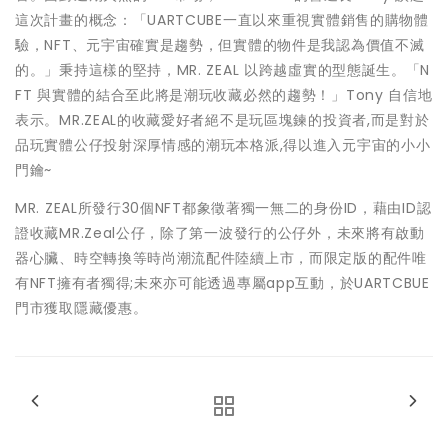
這次計畫的概念：「UARTCUBE一直以來重視實體銷售的購物體
驗，NFT、元宇宙確實是趨勢，但實體的物件是我認為價值不滅
的。」秉持這樣的堅持，MR. ZEAL 以跨越虛實的型態誕生。「N
FT 與實體的結合至此將是潮玩收藏必然的趨勢！」Tony 自信地
表示。MR.ZEAL的收藏愛好者絕不是玩區塊鍊的投資者,而是對於
品玩實體公仔投射深厚情感的潮玩本格派,得以進入元宇宙的小小
門鑰~
MR. ZEAL所發行30個NFT都象徵著獨一無二的身份ID，藉由ID認
證收藏MR.Zeal公仔，除了第一波發行的公仔外，未來將有啟動
器心臟、時空轉換等時尚潮流配件陸續上市，而限定版的配件唯
有NFT擁有者獨得;未來亦可能透過專屬app互動，於UARTCBUE
門市獲取隱藏優惠。