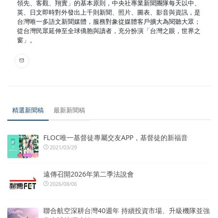
領先、客觀、翔實」的基本原則，中央社專業新聞團隊每天以中、
英、日文即時對外發出上千則新聞、照片、圖表、影音與資訊，是
台灣唯一多語文新聞媒體，服務對象從媒體客戶擴大為閱聽大眾；
從台灣民眾延伸至全球僑胞與讀者，充分扮演「台灣之眼，世界之
窗」。
精選新聞稿
最新新聞稿
FLOC唯一基督徒專屬交友APP，基督徒的新福音
2021/03/29
遠傳召開2026年第二季法說會
2026/08/06
聯合航空深耕台灣40週年 持續投資市場、升級機隊並強