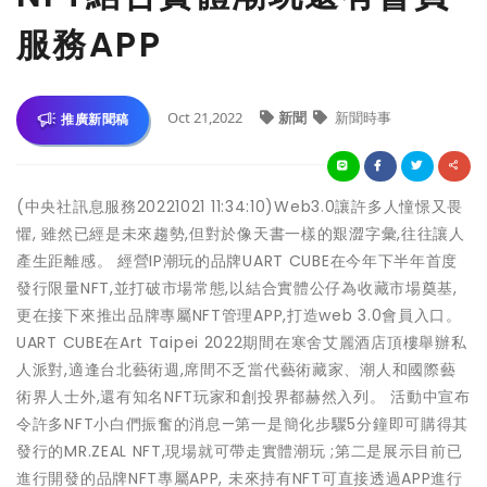
服務APP
Oct 21,2022
新聞
新聞時事
推廣新聞稿
(中央社訊息服務20221021 11:34:10)Web3.0讓許多人憧憬又畏
懼, 雖然已經是未來趨勢,但對於像天書一樣的艱澀字彙,往往讓人
產生距離感。 經營IP潮玩的品牌UART CUBE在今年下半年首度
發行限量NFT,並打破市場常態,以結合實體公仔為收藏市場奠基,
更在接下來推出品牌專屬NFT管理APP,打造web 3.0會員入口。
UART CUBE在Art Taipei 2022期間在寒舍艾麗酒店頂樓舉辦私
人派對,適逢台北藝術週,席間不乏當代藝術藏家、潮人和國際藝
術界人士外,還有知名NFT玩家和創投界都赫然入列。 活動中宣布
令許多NFT小白們振奮的消息—第一是簡化步驟5分鐘即可購得其
發行的MR.ZEAL NFT,現場就可帶走實體潮玩 ;第二是展示目前已
進行開發的品牌NFT專屬APP, 未來持有NFT可直接透過APP進行