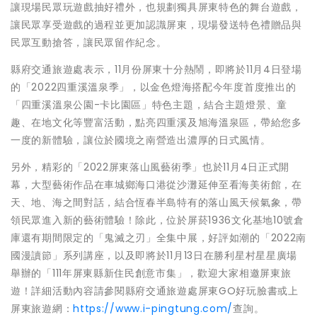
讓現場民眾玩遊戲抽好禮外，也規劃獨具屏東特色的舞台遊戲，
讓民眾享受遊戲的過程並更加認識屏東，現場發送特色禮贈品與
民眾互動搶答，讓民眾留作紀念。
縣府交通旅遊處表示，11月份屏東十分熱鬧，即將於11月4日登場
的「2022四重溪溫泉季」，以金色燈海搭配今年度首度推出的
「四重溪溫泉公園-卡比園區」特色主題，結合主題燈景、童
趣、在地文化等豐富活動，點亮四重溪及旭海溫泉區，帶給您多
一度的新體驗，讓位於國境之南營造出濃厚的日式風情。
另外，精彩的「2022屏東落山風藝術季」也於11月4日正式開
幕，大型藝術作品在車城鄉海口港從沙灘延伸至看海美術館，在
天、地、海之間對話，結合恆春半島特有的落山風天候氣象，帶
領民眾進入新的藝術體驗！除此，位於屏菸1936文化基地10號倉
庫還有期間限定的「鬼滅之刃」全集中展，好評如潮的「2022南
國漫讀節」系列講座，以及即將於11月13日在勝利星村星星廣場
舉辦的「111年屏東縣新住民創意市集」，歡迎大家相邀屏東旅
遊！詳細活動內容請參閱縣府交通旅遊處屏東GO好玩臉書或上
屏東旅遊網：
https://www.i-pingtung.com/
查詢。