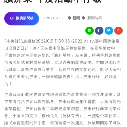
Oct 21,2022
新聞
新聞時事
推廣新聞稿
(中央社訊息服務20221021 11:59:36)2022 ATTA臺中國際旅展
自10月21日起一連4天在臺中國際展覽館舉辦，在眾多攤位中，
屏東館這次主展館造型以「勝利星村」為主題，勝利星村為屏東
市著名新式眷村體驗基地，展現過去的歷史記憶、空間與現代生
活融匯，象徵屏東兼容並蓄，新舊並存的文化色彩，歡迎大家相
互邀約出發到屏東，一同來體驗疫後生活，屏東好好，好好慢
活！
屏東縣政府此次也邀請在地優質觀光產業業者一同共襄盛舉，參
展業者包括屏東縣觀光協會、屏東縣觀光創生聯盟、大鵬灣觀光
產業聯盟、屏東縣恆春半島觀光產業聯盟、屏東旅行商業同業公
會、小雨果巧克力、樸作良食（竹林有機）、一把皂企業社等，
讓民眾從遊程到伴手禮，食宿玩購一次滿足。旅展期間除了可以