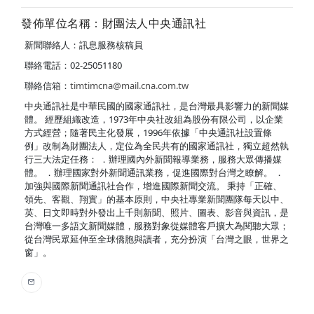
發佈單位名稱：財團法人中央通訊社
新聞聯絡人：訊息服務核稿員
聯絡電話：02-25051180
聯絡信箱：
timtimcna@mail.cna.com.tw
中央通訊社是中華民國的國家通訊社，是台灣最具影響力的新聞媒
體。 經歷組織改造，1973年中央社改組為股份有限公司，以企業
方式經營；隨著民主化發展，1996年依據「中央通訊社設置條
例」改制為財團法人，定位為全民共有的國家通訊社，獨立超然執
行三大法定任務： ．辦理國內外新聞報導業務，服務大眾傳播媒
體。 ．辦理國家對外新聞通訊業務，促進國際對台灣之瞭解。 ．
加強與國際新聞通訊社合作，增進國際新聞交流。 秉持「正確、
領先、客觀、翔實」的基本原則，中央社專業新聞團隊每天以中、
英、日文即時對外發出上千則新聞、照片、圖表、影音與資訊，是
台灣唯一多語文新聞媒體，服務對象從媒體客戶擴大為閱聽大眾；
從台灣民眾延伸至全球僑胞與讀者，充分扮演「台灣之眼，世界之
窗」。