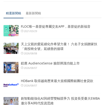
精選新聞稿
最新新聞稿
FLOC唯一基督徒專屬交友APP，基督徒的新福音
2021/03/29
天上父親的愛延續化作希望力量！ 六名子女捐贈家扶
「南投映全號」延續善的循環
2026/08/08
鎧應 AudienceSense 臉部辨識功能上市
2026/08/07
HDBank 取得越南歷來最大規模國際銀團社會貸款
2026/08/07
創智動能強化AI與經營雙軸競爭力 投資長受臺大EMBA
邀分享AI時代投資思維