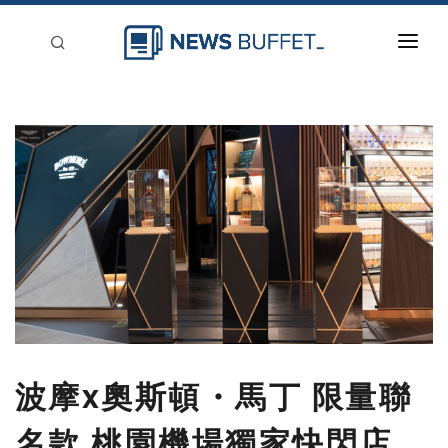
回到首頁
新聞稿分類
登入
刊登
波摩x奧斯頓・馬丁 限量聯
名款 桃園機場獨家快閃店