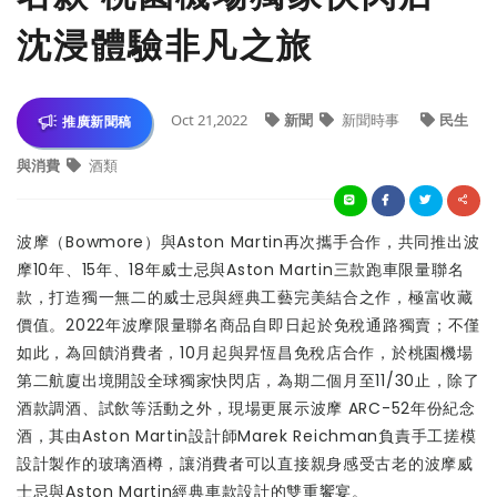
沈浸體驗非凡之旅
Oct 21,2022
新聞
新聞時事
民生
推廣新聞稿
與消費
酒類
波摩（Bowmore）與Aston Martin再次攜手合作，共同推出波
摩10年、15年、18年威士忌與Aston Martin三款跑車限量聯名
款，打造獨一無二的威士忌與經典工藝完美結合之作，極富收藏
價值。2022年波摩限量聯名商品自即日起於免稅通路獨賣；不僅
如此，為回饋消費者，10月起與昇恆昌免稅店合作，於桃園機場
第二航廈出境開設全球獨家快閃店，為期二個月至11/30止，除了
酒款調酒、試飲等活動之外，現場更展示波摩 ARC-52年份紀念
酒，其由Aston Martin設計師Marek Reichman負責手工搓模
設計製作的玻璃酒樽，讓消費者可以直接親身感受古老的波摩威
士忌與Aston Martin經典車款設計的雙重饗宴。