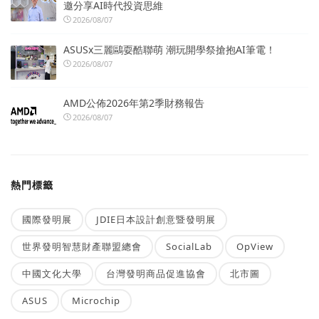
邀分享AI時代投資思維
2026/08/07
ASUSx三麗鷗耍酷聯萌 潮玩開學祭搶抱AI筆電！
2026/08/07
AMD公佈2026年第2季財務報告
2026/08/07
熱門標籤
國際發明展
JDIE日本設計創意暨發明展
世界發明智慧財產聯盟總會
SocialLab
OpView
中國文化大學
台灣發明商品促進協會
北市圖
ASUS
Microchip