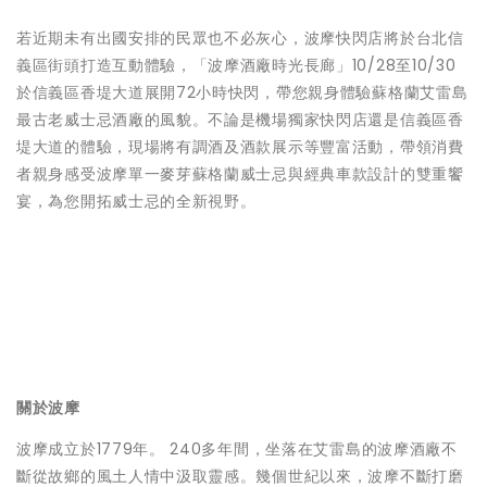
若近期未有出國安排的民眾也不必灰心，波摩快閃店將於台北信
義區街頭打造互動體驗，「波摩酒廠時光長廊」10/28至10/30
於信義區香堤大道展開72小時快閃，帶您親身體驗蘇格蘭艾雷島
最古老威士忌酒廠的風貌。不論是機場獨家快閃店還是信義區香
堤大道的體驗，現場將有調酒及酒款展示等豐富活動，帶領消費
者親身感受波摩單一麥芽蘇格蘭威士忌與經典車款設計的雙重饗
宴，為您開拓威士忌的全新視野。
關於波摩
波摩成立於1779年。 240多年間，坐落在艾雷島的波摩酒廠不
斷從故鄉的風土人情中汲取靈感。幾個世紀以來，波摩不斷打磨