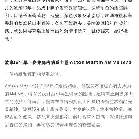
新，充分展現出速度感帶來的熱情，如同於雪莉桶中度過十年歲
月的波摩10年，熟成中賦予酒款豐富個性，深琥珀色的酒體鮮
明，口感帶著葡萄乾、海鹽、深色水果及油脂感，煙燻核桃和辛
香料的餘韻於口中纏繞，久久不能散去，品嚐波摩10年的濃郁
感，就如同賽車場上散發出的激情和信仰，凱旋歸來、贏得挑
戰！
波摩15年單一麥芽蘇格蘭威士忌 Aston Martin AM V8 1972
一個精緻和優雅的雙重結合。
Aston Martin於1972年打造出精緻、舒適又有著強而有力馬力
的AM V8，特有的設計感和與生俱來的性能，這特質正與波摩15
年的特點不謀而合，雙方在風格和實質上都體現著精益求精的完
美精神。波摩15年威士忌有著黃金大麥的色澤，地中海檸檬、蜂
蜜香甜的氣息，搭配著柔滑柑橘、鹹甜香草的口感，泥煤煙燻與
甜杏仁的尾韻，再次感受視覺和味蕾的雙重饗宴。