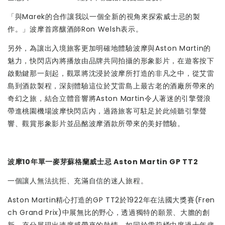
「與Marek的合作讓我以一個全新的視角來探索威士忌的製
作。」波摩首席釀酒師Ron Welsh表示。
另外，為讓出入境旅客更加明確地體驗波摩與Aston Martin的
魅力，快閃店內將播放由品牌共同拍攝的形象影片，在遊客按下
啟動鍵那一刻起，觀眾將沈浸於波摩所打造的非凡之中，從艾雷
島到酒款製程，深刻體驗這位於艾雷島上最古老的酒廠所帶來的
奇幻之旅，結合立體音響將Aston Martin令人著迷的引擎聲浪
帶進桃園機場波摩快閃店內，過路旅客可駐足於此傾聽引擎聲
響、觀賞形象影片並品酩波摩酒款所帶來的美好體驗。
波摩10年單一麥芽蘇格蘭威士忌 Aston Martin GP TT2
一個讓人無法抗拒、充滿自信的迷人旅程。
Aston Martin精心打造的GP TT2於1922年在法國大獎賽(Fren
ch Grand Prix)中展無比的野心，透過獨特的願景、大膽的創