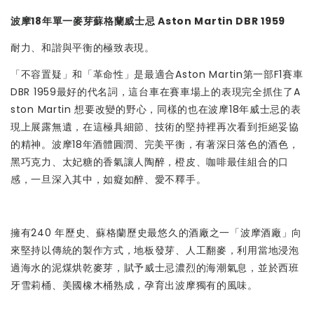
波摩18年單一麥芽蘇格蘭威士忌 Aston Martin DBR 1959
耐力、和諧與平衡的極致表現。
「不容置疑」和「革命性」是最適合Aston Martin第一部F1賽車
DBR 1959最好的代名詞，這台車在賽車場上的表現完全抓住了A
ston Martin 想要改變的野心，同樣的也在波摩18年威士忌的表
現上展露無遺，在這極具細節、技術的堅持裡再次看到拒絕妥協
的精神。波摩18年酒體圓潤、完美平衡，有著深日落色的酒色，
黑巧克力、太妃糖的香氣讓人陶醉，橙皮、咖啡最佳組合的口
感，一旦深入其中，如癡如醉、愛不釋手。
擁有240 年歷史、蘇格蘭歷史最悠久的酒廠之一「波摩酒廠」向
來堅持以傳統的製作方式，地板發芽、人工翻麥，利用當地浸泡
過海水的泥煤烘乾麥芽，賦予威士忌濃烈的海潮氣息，並於西班
牙雪莉桶、美國橡木桶熟成，孕育出波摩獨有的風味。