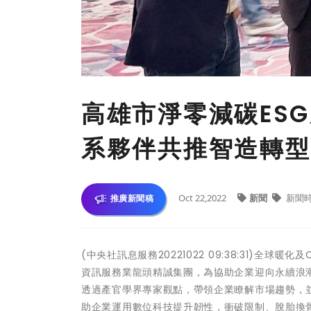
高雄市淨零減碳ES
系夥伴共推智造轉型
Oct 22,2022
新聞
新聞
推廣新聞稿
(中央社訊息服務20221022 09:38:31)全球
資訊服務業龍頭精誠集團，為協助企業迎向永續浪潮
透過產官學界專家觀點，帶領企業瞭解市場趨勢，
助企業運用數位科技提升韌性，衝破限制、脫胎換