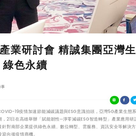
G產業研討會 精誠集團亞灣
 綠色永續
時事
暖化及COVID-19疫情加速節能減碳議題與ESG意識抬頭，亞灣5G產業生態
，21日在高雄舉辦「賦能韌性─淨零減碳ESG智造轉型」產業應用研
並針對南部企業提供綠色永續、數位轉型、雲服務、資訊安全等解決
骨迎向後疫情商機。