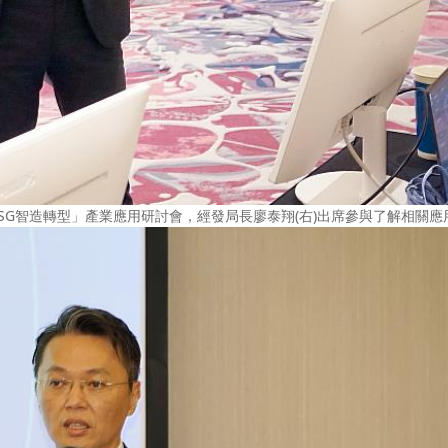
SG智造轉型」產業應用研討會，經發局長廖泰翔(右)出席參與了解相關應