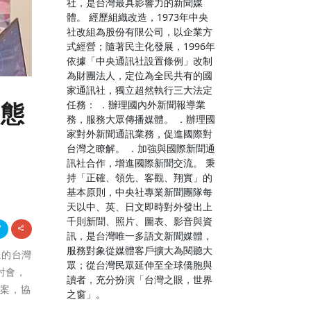
社，是台灣最具影響力的新聞媒
體。 經歷組織改造，1973年中央
社改組為股份有限公司，以企業方
式經營；隨著民主化發展，1996年
依據「中央通訊社設置條例」改制
為財團法人，定位為全民共有的國
家通訊社，獨立超然執行三大法定
任務： ．辦理國內外新聞報導業
生態
務，服務大眾傳播媒體。 ．辦理國
家對外新聞通訊業務，促進國際對
台灣之瞭解。 ．加強與國際新聞通
訊社合作，增進國際新聞交流。 秉
持「正確、領先、客觀、翔實」的
基本原則，中央社專業新聞團隊每
天以中、英、日文即時對外發出上
千則新聞、照片、圖表、影音與資
訊，是台灣唯一多語文新聞媒體，
服務對象從媒體客戶擴大為閱聽大
系的台灣
眾；從台灣民眾延伸至全球僑胞與
討會，
讀者，充分扮演「台灣之眼，世界
方案，協
之窗」。