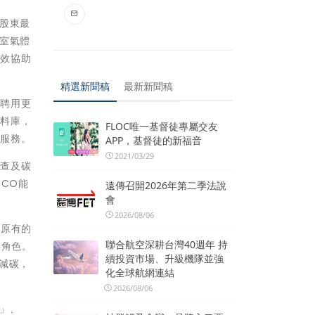
股東最
室氣體
有效協助
精選新聞稿
最新新聞稿
雄聘用更
資料庫，
FLOC唯一基督徒專屬交友
同服務。
APP，基督徒的新福音
2021/03/29
盤查及碳
SCO能
遠傳召開2026年第二季法說
會
2026/08/06
上原有的
聯合航空深耕台灣40週年 持
要角色。
續投資市場、升級機隊並強
零減碳，
化全球航網連結
2026/08/06
」、