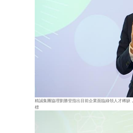
精誠集團協理劉勝登指出目前企業面臨綠領人才稀缺
標