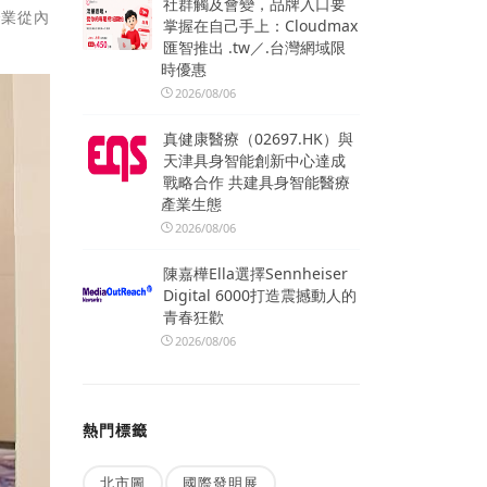
社群觸及會變，品牌入口要
企業從內
掌握在自己手上：Cloudmax
匯智推出 .tw／.台灣網域限
時優惠
2026/08/06
真健康醫療（02697.HK）與
天津具身智能創新中心達成
戰略合作 共建具身智能醫療
產業生態
2026/08/06
陳嘉樺Ella選擇Sennheiser
Digital 6000打造震撼動人的
青春狂歡
2026/08/06
熱門標籤
北市圖
國際發明展