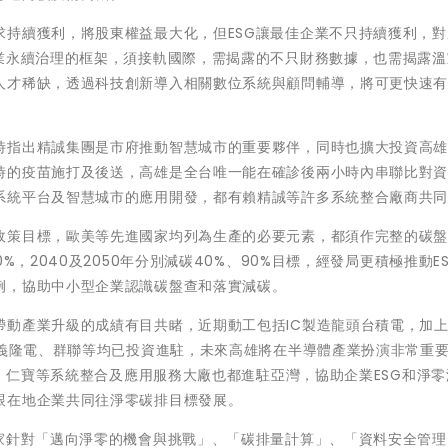
求持續獲利，將股東權益最大化，但ESG讓最佳企業不只持續獲利，對
企業永續治理的框架，須接軌國際，需揭露的不只財務數據，也需揭露溫
人才稀缺，透過科技創新導入相關數位系統與顧問輔導，將可更快速
時指出精誠集團是市府推動智慧城市的重要夥伴，同時也擴大投資高
時的疫苗施打及後送，高雄是全台唯一能在確診後兩小時內串聯比對
系統平台及智慧城市的應用開發，都有賴精誠等許多系統整合廠商共
政策目標，歐美等先進國家均列為生產的必要元素，都須作完整的碳
%，2040及2050年分別減碳40%、90%目標，經發局更積極推動E
例，協助中小型企業認識碳盤查和落實減碳。
帶動產業升級的成績有目共睹，近期動工包括IC製造龍頭台積電，加
含義隆電、群聯等均已投資進駐，未來高雄將在半導體產業扮演非常重
通、仁寶等系統整合及應用服務大廠也都進駐亞灣，協助企業ESG和淨
跟在地企業共同往淨零碳排目標發展。
專家針對「邁向淨零的機會與挑戰」、「碳排量計算」、「資料安全管理