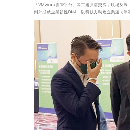
「VMware雲管平台」等主題演講交流，現場及
到外成就企業韌性DNA，以科技力助攻企業邁向淨