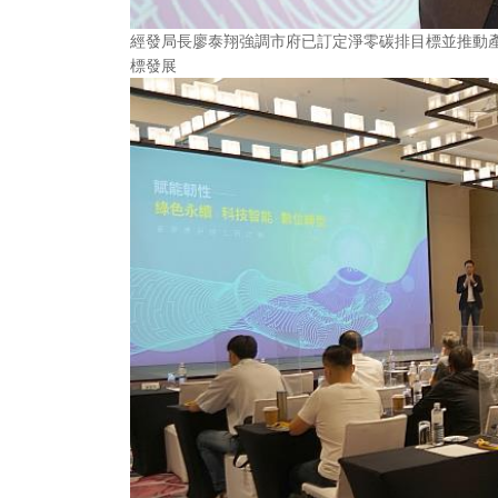
經發局長廖泰翔強調市府已訂定淨零碳排目標並推動
標發展