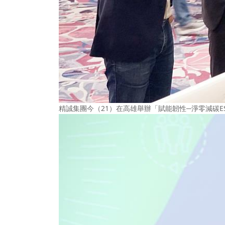
精誠集團今（21）在高雄舉辦「賦能韌性─淨零減碳E