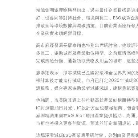
精誠集團協理劉勝登指出，過去最佳企業目標是追
好，也要同等對待社會、環境與員工，ESG成為
排放量等環境數據與減碳措施。目前企業面臨綠領
企業落實永續經營目標。
高市府經發局長廖泰翔也特別出席研討會，他致詞
多員工，協助城市及產業數位轉型。之前疫情高峰
完成風險分類、通報領取藥物及用品的城市，這些
廖泰翔表示，淨零減碳已是國家級和全世界共同的
權計算後才能進行減碳。市府已訂定2030年減碳30
源服務，媒合專家協助業者減能減碳，建構典範案
他強調，市長陳其邁上任推動高雄產業結構面轉型
IC封測龍頭日月光，IC設計方面也積極招商，包
感謝精誠集團在5G AIoT應用產業提供協助，高
市府也將投入更多的資源、預算並訂定相關規範，
這場淨零減碳ESG產業應用研討會，分別由業界